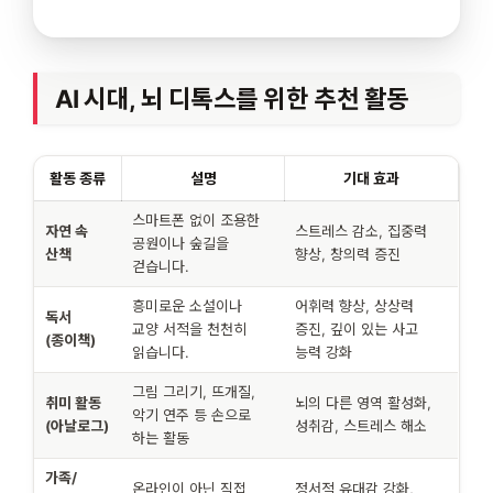
AI 시대, 뇌 디톡스를 위한 추천 활동
활동 종류
설명
기대 효과
스마트폰 없이 조용한
자연 속
스트레스 감소, 집중력
공원이나 숲길을
산책
향상, 창의력 증진
걷습니다.
흥미로운 소설이나
어휘력 향상, 상상력
독서
교양 서적을 천천히
증진, 깊이 있는 사고
(종이책)
읽습니다.
능력 강화
그림 그리기, 뜨개질,
취미 활동
뇌의 다른 영역 활성화,
악기 연주 등 손으로
(아날로그)
성취감, 스트레스 해소
하는 활동
가족/
온라인이 아닌 직접
정서적 유대감 강화,