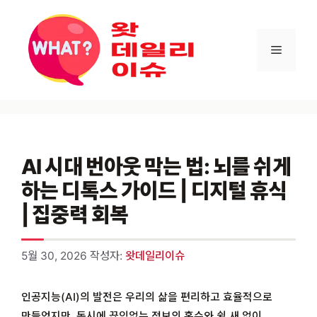
컨텐츠로
건너뛰기
메뉴
AI 시대 번아웃 막는 법: 뇌를 쉬게
하는 디톡스 가이드 | 디지털 휴식
| 집중력 회복
5월 30, 2026
작성자:
왓데일리이슈
인공지능(AI)의 발전은 우리의 삶을 편리하고 효율적으로
만들었지만, 동시에 끊임없는 정보의 홍수와 쉴 새 없이