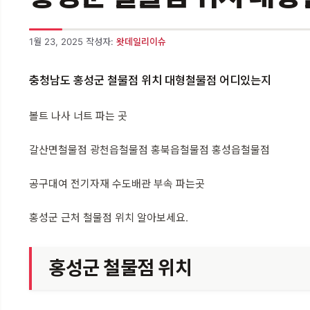
1월 23, 2025
작성자:
왓데일리이슈
충청남도 홍성군 철물점 위치 대형철물점 어디있는지
볼트 나사 너트 파는 곳
갈산면철물점 광천읍철물점 홍북읍철물점 홍성읍철물점
공구대여 전기자재 수도배관 부속 파는곳
홍성군 근처 철물점 위치 알아보세요.
홍성군 철물점 위치