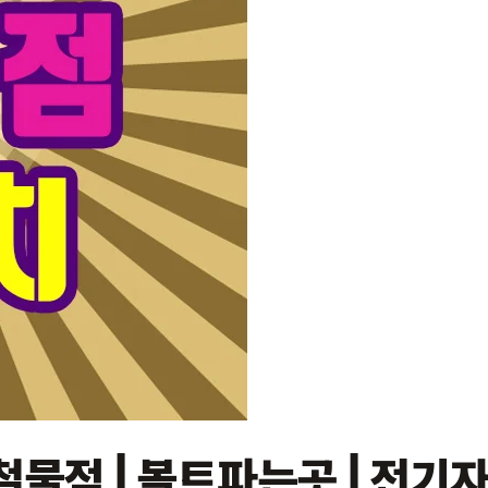
물점 | 볼트파는곳 | 전기자