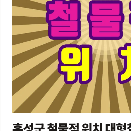
홍성군 철물점 위치 대형철