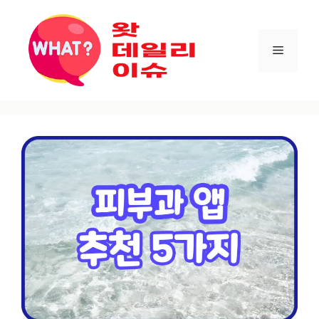
컨텐츠로
건너뛰기
메뉴