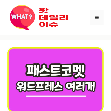
컨텐츠로
건너뛰기
메뉴