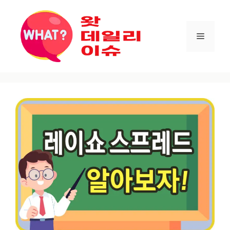
컨텐츠로
건너뛰기
메뉴