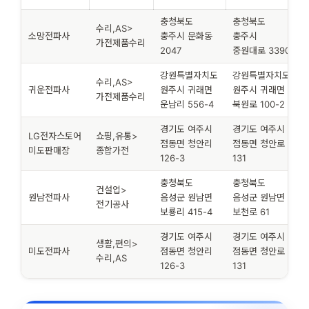
충청북도
충청북도
수리,AS>
소망전파사
충주시 문화동
충주시
가전제품수리
2047
중원대로 3390
강원특별자치도
강원특별자치도
수리,AS>
귀운전파사
원주시 귀래면
원주시 귀래면
가전제품수리
운남리 556-4
북원로 100-2
경기도 여주시
경기도 여주시
LG전자스토어
쇼핑,유통>
점동면 청안리
점동면 청안로
미도판매장
종합가전
126-3
131
충청북도
충청북도
건설업>
원남전파사
음성군 원남면
음성군 원남면
전기공사
보룡리 415-4
보천로 61
경기도 여주시
경기도 여주시
생활,편의>
미도전파사
점동면 청안리
점동면 청안로
수리,AS
126-3
131