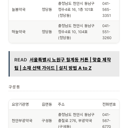
충청남도 천안시 동남구
041-
늘봄약국
청당동
청수4로 16, 1층 101호
565-
(청당동)
3351
충청남도 천안시 동남구
041-
하늘약국
청당동
청수4로 10, 104호
551-
(청당동)
3260
READ
서울특별시 노원구 월계동 커튼 | 맞춤 제작
팁 | 소재 선택 가이드 | 설치 방법 A to Z
구성동
요양기관명
읍면동
주소
전화번호
충청남도 천안시 동남구
041-
천안부광약국
구성동
충절로 276, 부광약국
567-
(구성동)
6770