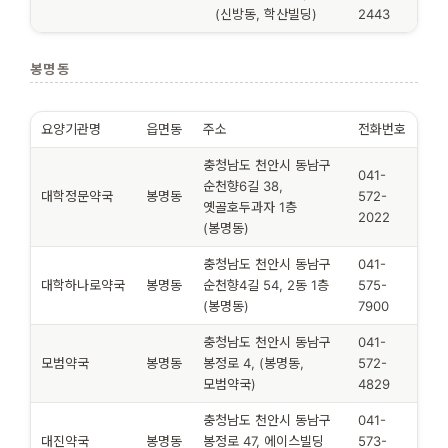
(신방동, 학산빌딩)
2443
봉명동
요양기관명
읍면동
주소
전화번호
충청남도 천안시 동남구
041-
순천향6길 38,
대학정문약국
봉명동
572-
옛골호두과자 1층
2022
(봉명동)
충청남도 천안시 동남구
041-
대학하나로약국
봉명동
순천향4길 54, 2동 1층
575-
(봉명동)
7900
충청남도 천안시 동남구
041-
모범약국
봉명동
봉정로 4, (봉명동,
572-
모범약국)
4829
충청남도 천안시 동남구
041-
대진약국
봉명동
봉정로 47, 에이스빌딩
573-