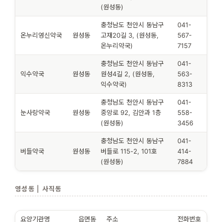
(원성동)
충청남도 천안시 동남구
041-
온누리영신약국
원성동
고재20길 3, (원성동,
567-
온누리약국)
7157
충청남도 천안시 동남구
041-
익수약국
원성동
원성4길 2, (원성동,
563-
익수약국)
8313
충청남도 천안시 동남구
041-
눈사랑약국
원성동
중앙로 92, 김안과 1층
558-
(원성동)
3456
충청남도 천안시 동남구
041-
버들약국
원성동
버들로 115-2, 101호
414-
(원성동)
7884
영성동 | 사직동
요양기관명
읍면동
주소
전화번호