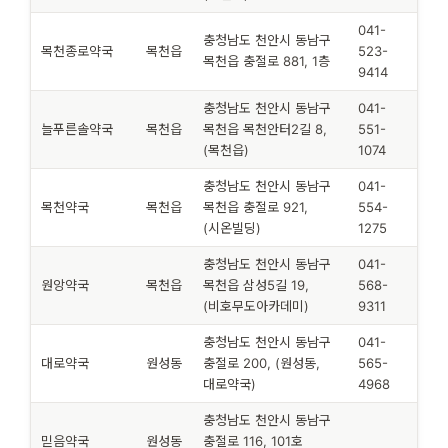
041-
충청남도 천안시 동남구
목천종로약국
목천읍
523-
목천읍 충절로 881, 1층
9414
충청남도 천안시 동남구
041-
늘푸른솔약국
목천읍
목천읍 목천안터2길 8,
551-
(목천읍)
1074
충청남도 천안시 동남구
041-
목천약국
목천읍
목천읍 충절로 921,
554-
(시온빌딩)
1275
충청남도 천안시 동남구
041-
원앙약국
목천읍
목천읍 삼성5길 19,
568-
(비호무도아카데미)
9311
충청남도 천안시 동남구
041-
대로약국
원성동
충절로 200, (원성동,
565-
대로약국)
4968
충청남도 천안시 동남구
믿음약국
원성동
충절로 116, 101호