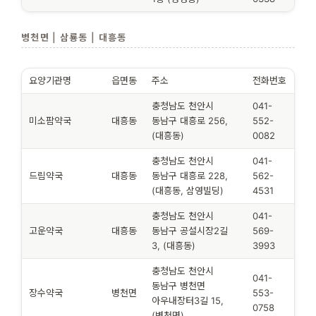
병천면 | 삼룡동 | 대흥동
요양기관명
읍면동
주소
전화번호
충청남도 천안시
041-
미소팜약국
대흥동
동남구 대흥로 256,
552-
(대흥동)
0082
충청남도 천안시
041-
드림약국
대흥동
동남구 대흥로 228,
562-
(대흥동, 삼영빌딩)
4531
충청남도 천안시
041-
고운약국
대흥동
동남구 공설시장2길
569-
3, (대흥동)
3993
충청남도 천안시
041-
동남구 병천면
장수약국
병천면
553-
아우내장터3길 15,
0758
(병천면)