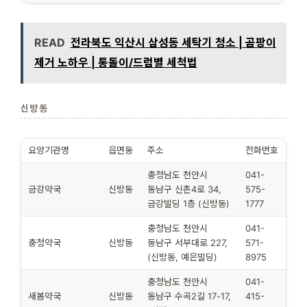
READ
전라북도 익산시 삼성동 세탁기 청소 | 곰팡이
제거 노하우 | 통돌이/드럼별 세척법
신방동
요양기관명
읍면동
주소
전화번호
충청남도 천안시
041-
금강약국
신방동
동남구 신촌4로 34,
575-
금강빌딩 1층 (신방동)
1777
충청남도 천안시
041-
충청약국
신방동
동남구 서부대로 227,
571-
(신방동, 예은빌딩)
8975
충청남도 천안시
041-
새봄약국
신방동
동남구 수곡2길 17-17,
415-