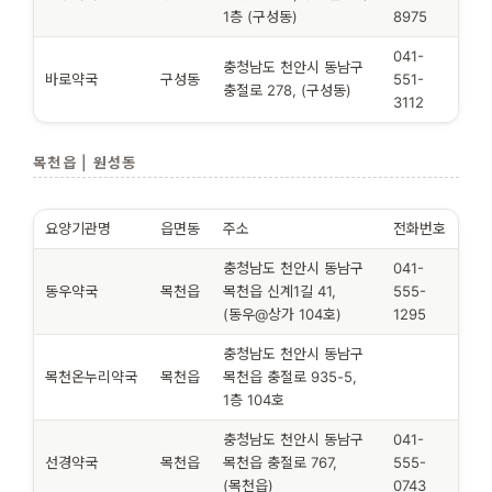
1층 (구성동)
8975
041-
충청남도 천안시 동남구
바로약국
구성동
551-
충절로 278, (구성동)
3112
목천읍 | 원성동
요양기관명
읍면동
주소
전화번호
충청남도 천안시 동남구
041-
동우약국
목천읍
목천읍 신계1길 41,
555-
(동우@상가 104호)
1295
충청남도 천안시 동남구
목천온누리약국
목천읍
목천읍 충절로 935-5,
1층 104호
충청남도 천안시 동남구
041-
선경약국
목천읍
목천읍 충절로 767,
555-
(목천읍)
0743