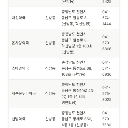
(신방동)
2425
충청남도 천안시
041-
대성약국
신방동
동남구 일봉로 8,
574-
(신방동, 학산빌딩)
1444
충청남도 천안시
041-
동남구 일봉로 8,
온사랑약국
신방동
579-
학산빌딩 1층 103호
6866
(신방동)
충청남도 천안시
041-
스마일약국
신방동
동남구 통정5로 68,
574-
103호 (신방동)
6936
충청남도 천안시
041-
동남구 통정10로 43-
새봄온누리약국
신방동
575-
27, 1층 (신방동,
8025
영인빌딩)
충청남도 천안시
041-
신방약국
신방동
동남구 풍세로 656,
579-
A동 1층 (신방동)
7580