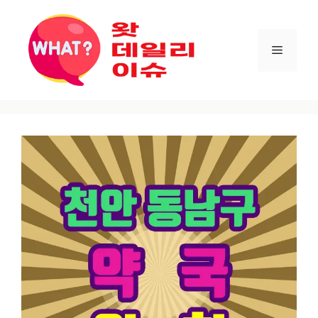
컨텐츠로
건너뛰기
메뉴