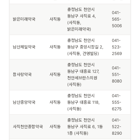
충청남도 천안시
041-
동남구 사직로 4,
밝은미래약국
사직동
565-
(사직동,
5006
밝은미래약국)
충청남도 천안시
041-
남산제일약국
사직동
동남구 중앙시장길 2,
523-
(사직동, 건영빌딩)
2569
충청남도 천안시
041-
동남구 대흥로 127,
참사랑약국
사직동
551-
천안세브란스의원
8080
(사직동)
충청남도 천안시
041-
남산중앙약국
사직동
동남구 대흥로 118,
555-
(사직동)
6275
충청남도 천안시
041-
사직천안종합약국
사직동
동남구 사직로 6, 1동
522-
1층 (사직동)
8290