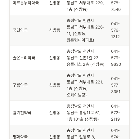
미르온누리약국
신방동
동남구 서부대로 229,
578-
1층 (신방동)
7540
충청남도 천안시
041-
동남구 서부대로 226-
국민약국
신방동
576-
11, (신방동,
1312
향촌현대아파트)
충청남도 천안시
041-
솔온누리약국
신방동
동남구 신촌1길 23,
579-
홈플러스 2층 (신방동)
9630
충청남도 천안시
041-
동남구 서부대로 221,
구름약국
신방동
577-
1층 (신방동,
3351
오케이빌딩)
충청남도 천안시
041-
활기찬약국
신방동
동남구 통정11로 61,
572-
1층 101호 (신방동)
2119
충청남도 천안시
041-
평화약국
신방동
동남구 일봉로 8,
574-