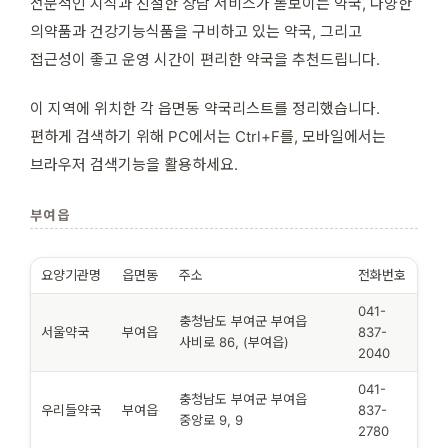
전문적인 지식과 친절한 상담 서비스가 돋보이는 약국, 다양한
의약품과 건강기능식품을 구비하고 있는 약국, 그리고
접근성이 좋고 운영 시간이 편리한 약국을 추천드립니다.
이 지역에 위치한 각 읍면동 약국리스트를 정리했습니다.
편하게 검색하기 위해 PC에서는 Ctrl+F를, 모바일에서는
브라우저 검색기능을 활용하세요.
부여읍
요양기관명
읍면동
주소
전화번호
041-
충청남도 부여군 부여읍
서울약국
부여읍
837-
사비로 86, (부여읍)
2040
041-
충청남도 부여군 부여읍
우리들약국
부여읍
837-
중앙로 9, 9
2780