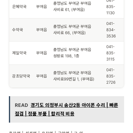
041-
충청남도 부여군 부여읍
은혜약국
부여읍
835-
사비로 61, (부여읍)
1130
041-
충청남도 부여군 부여읍
수약국
부여읍
834-
사비로 66, (부여읍)
3536
041-
충청남도 부여군 부여읍
제일약국
부여읍
835-
성왕로 198, 1층
3115
041-
충청남도 부여군 부여읍
감초당약국
부여읍
835-
사비로99번길 1, (부여읍)
2726
READ
경기도 의정부시 송산2동 아이폰 수리 | 빠른
점검 | 정품 부품 | 합리적 비용