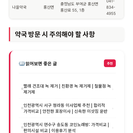
041-
충청남도 부여군 홍산면
나을약국
홍산면
834-
홍산로 55, 1층
4955
약국 방문 시 주의해야 할 사항
읽어보면 좋은 글
추천
빨래 건조대 녹 제거 | 친환경 녹 제거제 | 철물점 녹
›
제거제
인천광역시 서구 청라동 이사업체 추천 | 합리적
›
가격비교 | 안전한 포장이사 | 신속한 이삿짐 운반
인천광역시 연수구 송도동 코인노래방: 가격비교 |
›
편의시설 비교 | 이용후기 분석