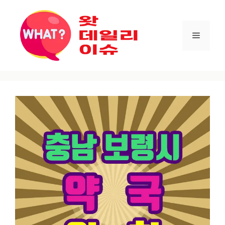
컨텐츠로
건너뛰기
메뉴