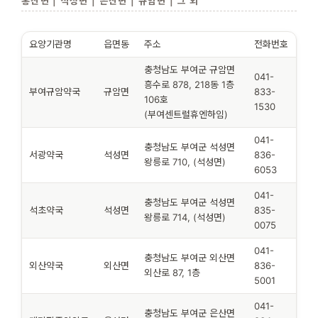
홍산면 | 석성면 | 은산면 | 규암면 | 그 외
요양기관명
읍면동
주소
전화번호
충청남도 부여군 규암면
041-
흥수로 878, 218동 1층
부여규암약국
규암면
833-
106호
1530
(부여센트럴휴엔하임)
041-
충청남도 부여군 석성면
서광약국
석성면
836-
왕릉로 710, (석성면)
6053
041-
충청남도 부여군 석성면
석초약국
석성면
835-
왕릉로 714, (석성면)
0075
041-
충청남도 부여군 외산면
외산약국
외산면
836-
외산로 87, 1층
5001
041-
충청남도 부여군 은산면