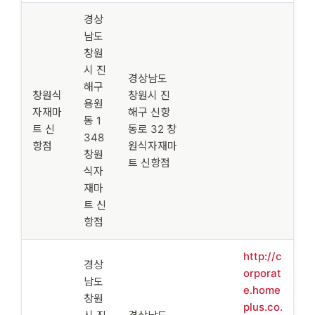
경상
남도
창원
시 진
경상남도
해구
창원식
창원시 진
용원
자재마
해구 신항
동 1
트 신
동로 32 창
348
항점
원식자재마
창원
트 신항점
식자
재마
트 신
항점
http://c
경상
orporat
남도
e.home
창원
plus.co.