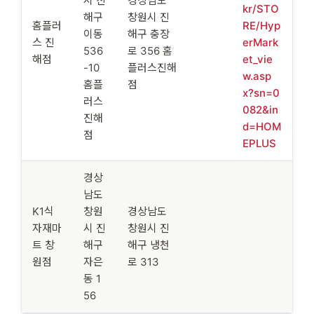
시 진
경상남도
kr/STO
해구
창원시 진
홈플러
RE/Hyp
이동
해구 충장
스 진
erMark
536
로 356 홈
해점
et_vie
-10
플러스진해
w.asp
홈플
점
x?sn=0
러스
082&in
진해
d=HOM
점
EPLUS
경상
남도
K1식
창원
경상남도
자재마
시 진
창원시 진
트 창
해구
해구 냉천
원점
자은
로 313
동 1
56