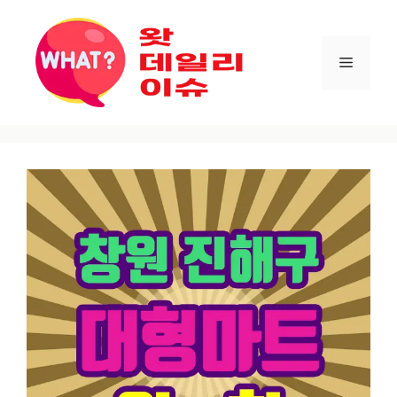
컨텐츠로
건너뛰기
메뉴