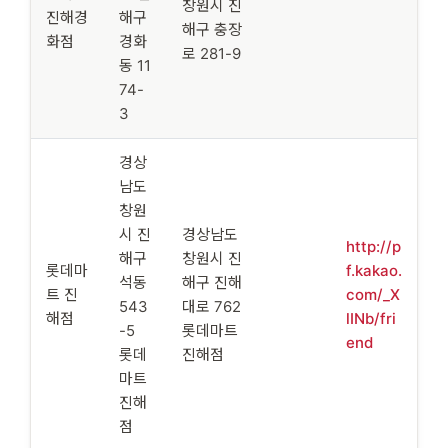
창원시 진
진해경
해구
해구 충장
화점
경화
로 281-9
동 11
74-
3
경상
남도
창원
시 진
경상남도
http://p
해구
창원시 진
롯데마
f.kakao.
석동
해구 진해
트 진
com/_X
543
대로 762
해점
lINb/fri
-5
롯데마트
end
롯데
진해점
마트
진해
점