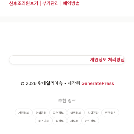
산후조리원후기 | 부기관리 | 예약방법
개인정보 처리방침
© 2026 왓데일리이슈
• 제작됨
GeneratePress
추천 링크
가정정보
염색공정
지역정보
여행정보
치아건강
인포웁스
웁스나우
팁정보
세모정
카드정보