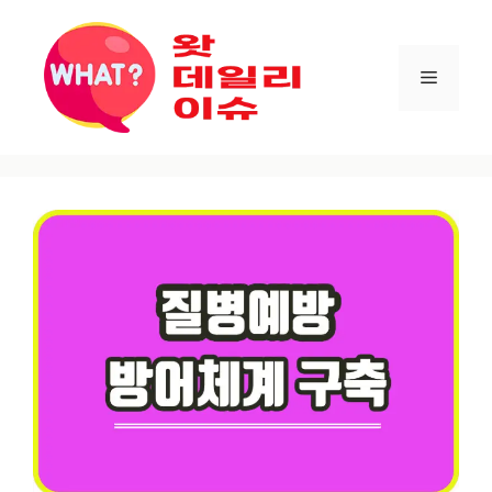
컨텐츠로
건너뛰기
메뉴