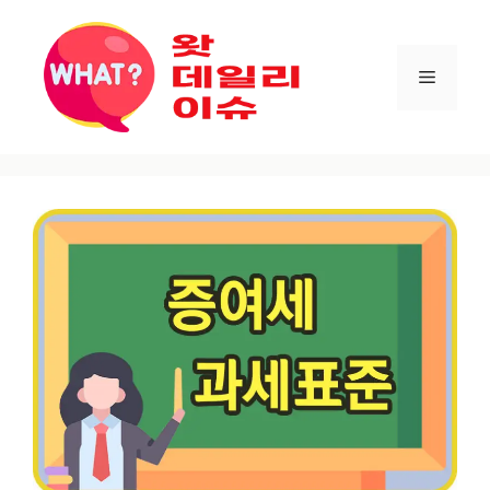
컨텐츠로
건너뛰기
메뉴