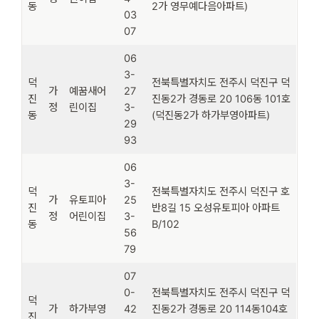
동
2가 영무예다음아파트)
03
07
06
3-
덕
전북특별자치도 전주시 덕진구 덕
가
예꿈새어
27
진
진동2가 경동로 20 106동 101호
정
린이집
3-
동
(덕진동2가 하가부영아파트)
29
93
06
3-
덕
전북특별자치도 전주시 덕진구 호
가
유토피아
25
진
반8길 15 오성유토피아 아파트
정
어린이집
3-
동
B/102
56
79
07
0-
전북특별자치도 전주시 덕진구 덕
덕
가
하가부영
42
진동2가 경동로 20 114동104호
진