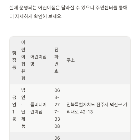
실제 운영되는 어린이집은 달라질 수 있으니 주민센터를 통해
더 자세하게 확인해 보세요.
어
린
전
행
이
어린이집
화
정
주소
집
명
번
동
유
호
형
법
06
금
인
3-
암
·
룸비니어
27
전북특별자치도 전주시 덕진구 가
1
단
린이집
7-
리내로 42-13
동
체
33
등
08
06