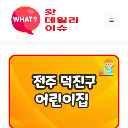
컨텐츠로
건너뛰기
메뉴