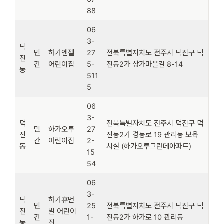
88
06
3-
덕
민
하가엔젤
27
전북특별자치도 전주시 덕진구 덕
진
간
어린이집
5-
진동2가 상가마을길 8-14
동
511
5
06
3-
덕
전북특별자치도 전주시 덕진구 덕
민
하가오투
27
진
진동2가 경동로 19 관리동 보육
간
어린이집
2-
동
시설 (하가오투그란데아파트)
15
54
06
3-
덕
하가휴먼
민
25
전북특별자치도 전주시 덕진구 덕
진
빌 어린이
간
1-
진동2가 하가로 10 관리동
동
집