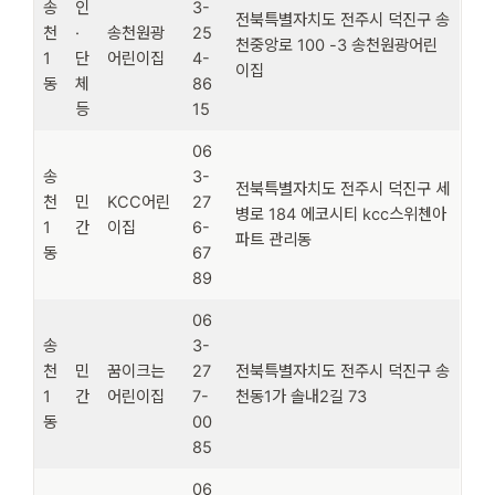
송
인
3-
전북특별자치도 전주시 덕진구 송
천
·
송천원광
25
천중앙로 100 -3 송천원광어린
1
단
어린이집
4-
이집
동
체
86
등
15
06
송
3-
전북특별자치도 전주시 덕진구 세
천
민
KCC어린
27
병로 184 에코시티 kcc스위첸아
1
간
이집
6-
파트 관리동
동
67
89
06
송
3-
천
민
꿈이크는
27
전북특별자치도 전주시 덕진구 송
1
간
어린이집
7-
천동1가 솔내2길 73
동
00
85
06