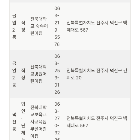
06
금
3-
전북대학
암
직
21
전북특별자치도 전주시 덕진구 백
교 숲속어
2
장
9-
제대로 567
린이집
동
55
76
06
금
3-
전북대학
암
직
25
전북특별자치도 전주시 덕진구 건
교병원어
2
장
3-
지로 20
린이집
동
01
26
법
06
전북대학
인
3-
덕
교보육교
·
27
전북특별자치도 전주시 덕진구 백
진
사교육원
단
0-
제대로 567
동
부설어린
체
32
이집
등
26