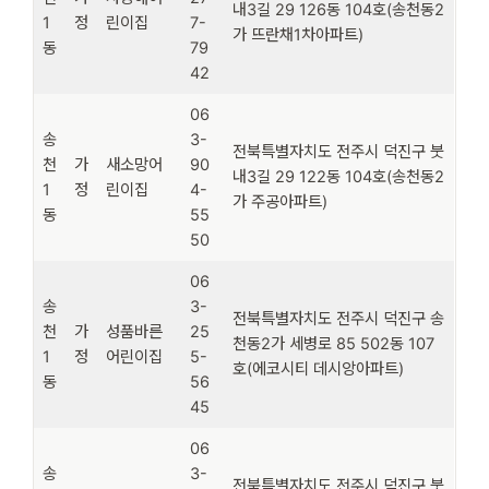
내3길 29 126동 104호(송천동2
1
정
린이집
7-
가 뜨란채1차아파트)
동
79
42
06
송
3-
전북특별자치도 전주시 덕진구 붓
천
가
새소망어
90
내3길 29 122동 104호(송천동2
1
정
린이집
4-
가 주공아파트)
동
55
50
06
송
3-
전북특별자치도 전주시 덕진구 송
천
가
성품바른
25
천동2가 세병로 85 502동 107
1
정
어린이집
5-
호(에코시티 데시앙아파트)
동
56
45
06
송
3-
전북특별자치도 전주시 덕진구 붓