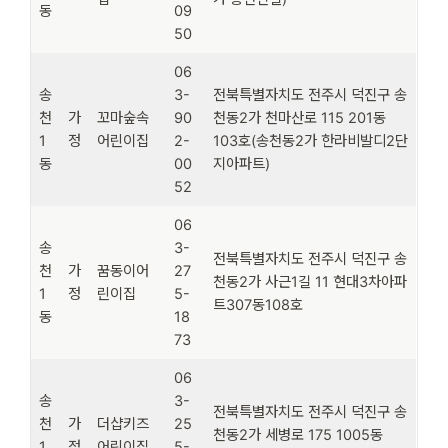
동
09
50
06
송
3-
전북특별자치도 전주시 덕진구 송
천
가
꼬마숲속
90
천동2가 천마산로 115 201동
1
정
어린이집
2-
103호(송천동2가 한라비발디2단
동
00
지아파트)
52
06
송
3-
전북특별자치도 전주시 덕진구 송
천
가
꿈동이어
27
천동2가 사근1길 11 현대3차아파
1
정
린이집
5-
트307동108호
동
18
73
06
송
3-
전북특별자치도 전주시 덕진구 송
천
가
더샵키즈
25
천동2가 세병로 175 1005동
1
정
어린이집
5-