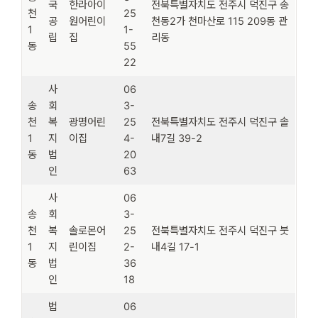
국
한라아이
전북특별자치도 전주시 덕진구 송
천
25
공
원어린이
천동2가 천마산로 115 209동 관
1
1-
립
집
리동
동
55
22
사
06
송
회
3-
천
복
광명어린
25
전북특별자치도 전주시 덕진구 솔
1
지
이집
4-
내7길 39-2
동
법
20
인
63
사
06
송
회
3-
천
복
솔로몬어
25
전북특별자치도 전주시 덕진구 붓
1
지
린이집
2-
내4길 17-1
동
법
36
인
18
법
06