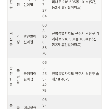
진
리내로 216 505동 101호(덕진
정
린이집
7-
동
동2가 휴먼빌아파트)
27
84
06
3-
덕
전북특별자치도 전주시 덕진구 가
가
휴먼빌어
90
진
리내로 216 501동 103호(덕진
정
린이집
8-
동
동2가 휴먼빌아파트)
88
76
06
송
3-
국
천
꿈쟁이어
25
전북특별자치도 전주시 덕진구 솔
공
1
린이집
5-
내7길 40-5
립
동
42
79
06
송
3-
국
데시앙열