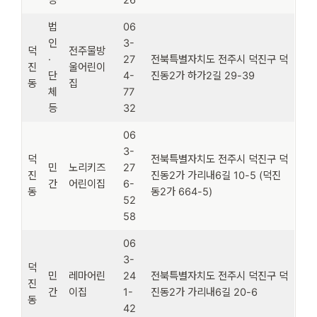
법
06
인
3-
덕
전주물방
·
27
전북특별자치도 전주시 덕진구 덕
진
울어린이
단
4-
진동2가 하가2길 29-39
동
집
체
77
등
32
06
3-
덕
전북특별자치도 전주시 덕진구 덕
민
노리키즈
27
진
진동2가 가리내6길 10-5 (덕진
간
어린이집
6-
동
동2가 664-5)
52
58
06
3-
덕
민
레마어린
24
전북특별자치도 전주시 덕진구 덕
진
간
이집
1-
진동2가 가리내6길 20-6
동
42