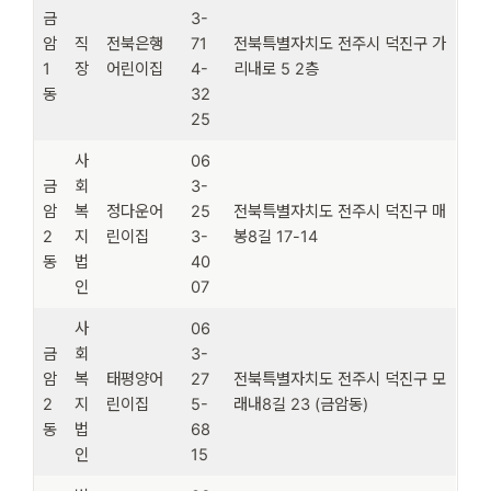
금
3-
암
직
전북은행
71
전북특별자치도 전주시 덕진구 가
1
장
어린이집
4-
리내로 5 2층
동
32
25
사
06
금
회
3-
암
복
정다운어
25
전북특별자치도 전주시 덕진구 매
2
지
린이집
3-
봉8길 17-14
동
법
40
인
07
사
06
금
회
3-
암
복
태평양어
27
전북특별자치도 전주시 덕진구 모
2
지
린이집
5-
래내8길 23 (금암동)
동
법
68
인
15