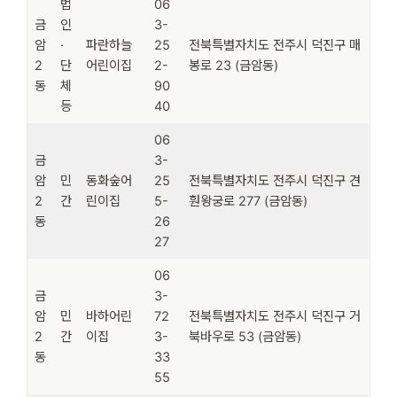
법
06
금
인
3-
암
·
파란하늘
25
전북특별자치도 전주시 덕진구 매
2
단
어린이집
2-
봉로 23 (금암동)
동
체
90
등
40
06
금
3-
암
민
동화숲어
25
전북특별자치도 전주시 덕진구 견
2
간
린이집
5-
훤왕궁로 277 (금암동)
동
26
27
06
금
3-
암
민
바하어린
72
전북특별자치도 전주시 덕진구 거
2
간
이집
3-
북바우로 53 (금암동)
동
33
55