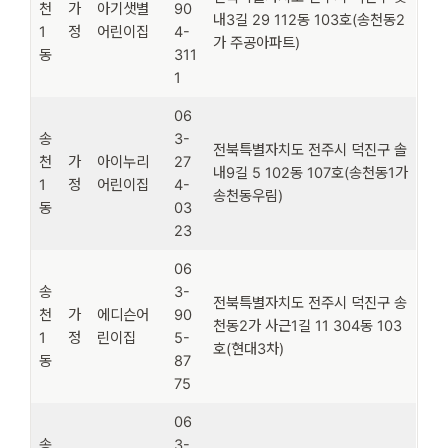
천
가
아기샛별
90
내3길 29 112동 103호(송천동2
1
정
어린이집
4-
가 주공아파트)
동
311
1
06
송
3-
전북특별자치도 전주시 덕진구 솔
천
가
아이누리
27
내9길 5 102동 107호(송천동1가
1
정
어린이집
4-
송천동우림)
동
03
23
06
송
3-
전북특별자치도 전주시 덕진구 송
천
가
에디슨어
90
천동2가 사근1길 11 304동 103
1
정
린이집
5-
호(현대3차)
동
87
75
06
송
3-