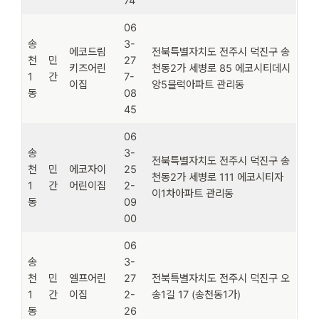
74
06
송
3-
에코드림
전북특별자치도 전주시 덕진구 송
천
민
27
키즈어린
천동2가 세병로 85 에코시티데시
1
간
7-
이집
앙5블럭아파트 관리동
동
08
45
06
송
3-
전북특별자치도 전주시 덕진구 송
천
민
에코자이
25
천동2가 세병로 111 에코시티자
1
간
어린이집
2-
이1차아파트 관리동
동
09
00
06
송
3-
천
민
엘프어린
27
전북특별자치도 전주시 덕진구 오
1
간
이집
2-
송1길 17 (송천동1가)
동
26