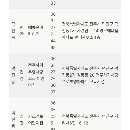
33
06
3-
덕
전북특별자치도 전주시 덕진구 덕
민
베베숲어
27
진
진동2가 가련산로 24 영무예다음
간
린이집
7-
동
아파트 관리사무소 1층
44
65
06
전주하가
3-
덕
전북특별자치도 전주시 덕진구 덕
민
부영사랑
27
진
진동2가 경동로 20 전주하가사랑
간
으로 어린
7-
동
으로부영아파트 보육시설
이집
30
07
06
3-
덕
민
키즈멘토
25
전북특별자치도 전주시 덕진구 가
진
간
어린이집
5-
리내6길 16-12
동
67