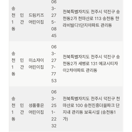
06
송
3-
전북특별자치도 전주시 덕진구 송
천
민
드림키즈
27
천동2가 천마산로 113 송천동 한
1
간
어린이집
5-
라비발디1단지아파트 관리동
동
08
45
06
송
3-
전북특별자치도 전주시 덕진구 송
천
민
미소자이
27
천동2가 세병로 131 에코시티자
1
간
어린이집
7-
이2차아파트 관리동
동
77
53
06
송
3-
전북특별자치도 전주시 덕진구 천
천
민
성품좋은
25
마산로 100 송천진흥더블파크 단
1
간
어린이집
1-
지내 관리동 보육시설 (송천동1
동
22
가)
32