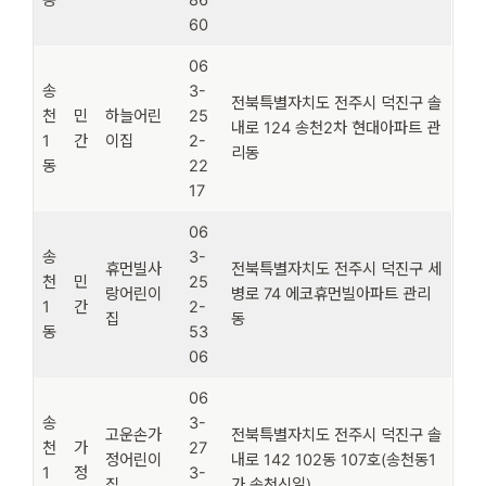
60
06
송
3-
전북특별자치도 전주시 덕진구 솔
천
민
하늘어린
25
내로 124 송천2차 현대아파트 관
1
간
이집
2-
리동
동
22
17
06
송
3-
휴먼빌사
전북특별자치도 전주시 덕진구 세
천
민
25
랑어린이
병로 74 에코휴먼빌아파트 관리
1
간
2-
집
동
동
53
06
06
송
3-
고운손가
전북특별자치도 전주시 덕진구 솔
천
가
27
정어린이
내로 142 102동 107호(송천동1
1
정
3-
집
가 송천신일)