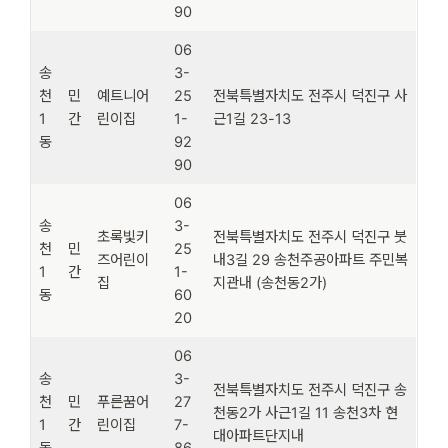
90
06
송
3-
천
민
예트니어
25
전북특별자치도 전주시 덕진구 사
1
간
린이집
1-
근1길 23-13
동
92
90
06
송
3-
초록빛키
전북특별자치도 전주시 덕진구 붓
천
민
25
즈어린이
내3길 29 송천주공아파트 주민복
1
간
1-
집
지관내 (송천동2가)
동
60
20
06
송
3-
전북특별자치도 전주시 덕진구 송
천
민
푸른꿈어
27
천동2가 사근1길 11 송천3차 현
1
간
린이집
7-
대아파트단지내
동
86