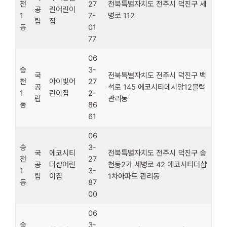
천
27
전북특별자치도 전주시 덕진구 세
공
린어린이
1
7-
병로 112
립
집
동
01
77
06
송
3-
국
전북특별자치도 전주시 덕진구 백
천
아이빛어
27
공
석로 145 에코시티데시앙12블럭
1
린이집
2-
립
관리동
동
86
61
06
송
3-
국
에코시티
전북특별자치도 전주시 덕진구 송
천
27
공
더샵어린
천동2가 세병로 42 에코시티더샵
1
3-
립
이집
1차아파트 관리동
동
87
00
06
송
3-