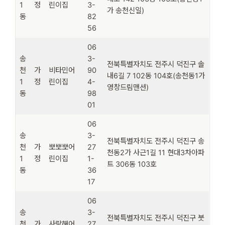
1
정
린이집
3-
가 송천신일)
동
82
56
06
송
3-
전북특별자치도 전주시 덕진구 솔
천
가
비타민어
90
내6길 7 102동 104호(송천동1가
1
정
린이집
4-
영창드림맨션)
동
98
01
06
송
3-
전북특별자치도 전주시 덕진구 송
천
가
뽀뽀뽀어
27
천동2가 사근1길 11 현대3차아파
1
정
린이집
1-
트 306동 103호
동
36
17
06
송
3-
전북특별자치도 전주시 덕진구 붓
천
가
사랑해어
27