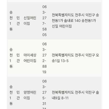
06
송
3-
전북특별자치도 전주시 덕진구 송
천
민
신일어린
27
천동1가 솔내로 140 송천동1가
1
간
이집
7-
신일 어린이집
동
58
05
06
송
3-
천
민
아이세상
27
전북특별자치도 전주시 덕진구 오
1
간
어린이집
2-
송1길 13-5
동
88
19
06
송
3-
천
민
양정어린
27
전북특별자치도 전주시 덕진구 솔
1
간
이집
5-
내9길 8-11
동
31