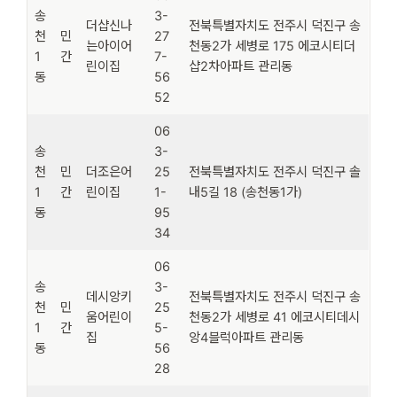
송
3-
더샵신나
전북특별자치도 전주시 덕진구 송
천
민
27
는아이어
천동2가 세병로 175 에코시티더
1
간
7-
린이집
샵2차아파트 관리동
동
56
52
06
송
3-
천
민
더조은어
25
전북특별자치도 전주시 덕진구 솔
1
간
린이집
1-
내5길 18 (송천동1가)
동
95
34
06
송
3-
데시앙키
전북특별자치도 전주시 덕진구 송
천
민
25
움어린이
천동2가 세병로 41 에코시티데시
1
간
5-
집
앙4블럭아파트 관리동
동
56
28