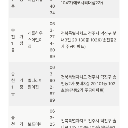
104호(에코시티더샵2차)
동
40
34
06
송
3-
리틀하우
전북특별자치도 전주시 덕진구 붓
천
가
27
스어린이
내3길 29 130동 102호(송천동2
1
정
4-
집
가 주공아파트)
동
60
89
06
송
3-
전북특별자치도 전주시 덕진구 송
천
가
별나라어
90
천동2가 붓내3길 29 101동 102
1
정
린이집
2-
호(송천동2가 주공아파트)
동
87
89
06
송
3-
전북특별자치도 전주시 덕진구 솔
천
가
보드미어
25
내로 142 103동 103호(송천동1