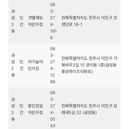
06
금
3-
암
민
샛별재능
27
전북특별자치도 전주시 덕진구 조
2
간
어린이집
4-
경단로 18-1
동
191
8
06
금
3-
전북특별자치도 전주시 덕진구 거
암
민
아기숲어
27
북바우3길 15 관리동 1층(금암동
2
간
린이집
4-
중앙하이츠아파트)
동
12
88
06
금
3-
암
민
훈민정음
27
전북특별자치도 전주시 덕진구 모
2
간
어린이집
4-
래내5길 52 (금암동)
동
05
43