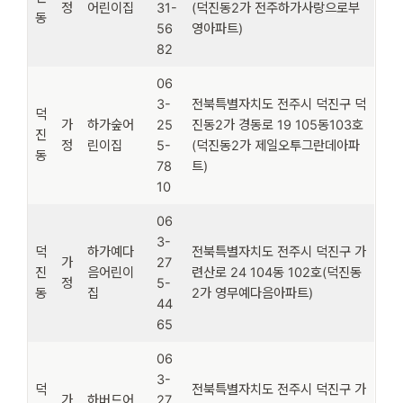
정
어린이집
31-
(덕진동2가 전주하가사랑으로부
동
56
영아파트)
82
06
3-
전북특별자치도 전주시 덕진구 덕
덕
가
하가숲어
25
진동2가 경동로 19 105동103호
진
정
린이집
5-
(덕진동2가 제일오투그란데아파
동
78
트)
10
06
3-
덕
하가예다
전북특별자치도 전주시 덕진구 가
가
27
진
음어린이
련산로 24 104동 102호(덕진동
정
5-
동
집
2가 영무예다음아파트)
44
65
06
3-
덕
전북특별자치도 전주시 덕진구 가
가
하버드어
27