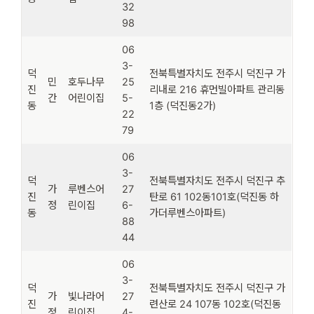
32
98
06
3-
덕
전북특별자치도 전주시 덕진구 가
민
호두나무
25
진
리내로 216 휴먼빌아파트 관리동
간
어린이집
5-
동
1층 (덕진동2가)
22
79
06
3-
덕
전북특별자치도 전주시 덕진구 추
가
루벤스어
27
진
탄로 61 102동101호(덕진동 하
정
린이집
6-
동
가더루벤스아파트)
88
44
06
3-
덕
전북특별자치도 전주시 덕진구 가
가
빛나라어
27
진
련산로 24 107동 102호(덕진동
정
린이집
4-