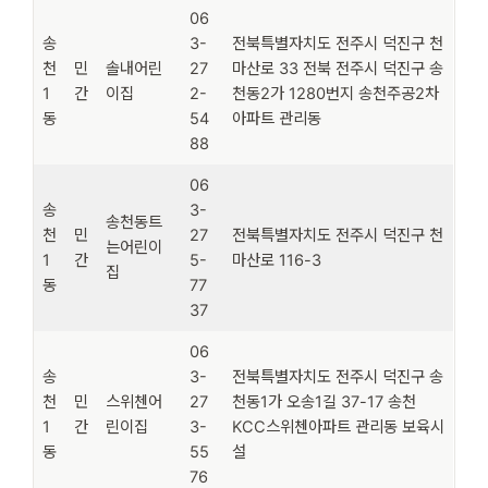
06
송
3-
전북특별자치도 전주시 덕진구 천
천
민
솔내어린
27
마산로 33 전북 전주시 덕진구 송
1
간
이집
2-
천동2가 1280번지 송천주공2차
동
54
아파트 관리동
88
06
송
3-
송천동트
천
민
27
전북특별자치도 전주시 덕진구 천
는어린이
1
간
5-
마산로 116-3
집
동
77
37
06
송
3-
전북특별자치도 전주시 덕진구 송
천
민
스위첸어
27
천동1가 오송1길 37-17 송천
1
간
린이집
3-
KCC스위첸아파트 관리동 보육시
동
55
설
76