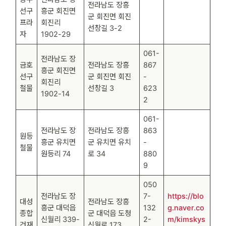
전라남도 장흥
선구
흥군 회진면
군 회진면 회진
프라
회진리
선창길 3-2
자
1902-29
061-
전라남도 장
금호
전라남도 장흥
867
흥군 회진면
선구
군 회진면 회진
-
회진리
철물
선창길 3
623
1902-14
2
061-
전라남도 장
전라남도 장흥
863
원등
흥군 유치면
군 유치면 유치
-
철물
원등리 74
로 34
880
9
050
전라남도 장
7-
https://blo
대성
전라남도 장흥
흥군 대덕읍
132
g.naver.co
종합
군 대덕읍 도청
신월리 339-
2-
m/kimskys
건재
신월로 173