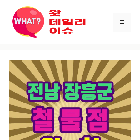
컨텐츠로
건너뛰기
메뉴