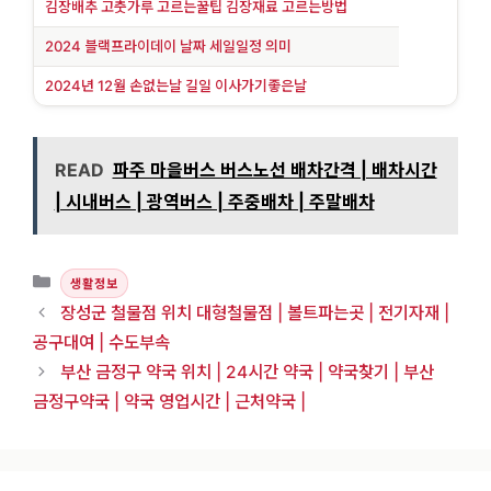
김장배추 고춧가루 고르는꿀팁 김장재료 고르는방법
2024 블랙프라이데이 날짜 세일일정 의미
2024년 12월 손없는날 길일 이사가기좋은날
READ
파주 마을버스 버스노선 배차간격 | 배차시간
| 시내버스 | 광역버스 | 주중배차 | 주말배차
카테고리
생활정보
장성군 철물점 위치 대형철물점 | 볼트파는곳 | 전기자재 |
공구대여 | 수도부속
부산 금정구 약국 위치 | 24시간 약국 | 약국찾기 | 부산
금정구약국 | 약국 영업시간 | 근처약국 |