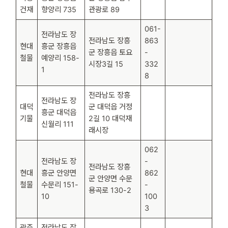
건재
향양리 735
관광로 89
061-
전라남도 장
전라남도 장흥
863
현대
흥군 장흥읍
군 장흥읍 토요
-
철물
예양리 158-
시장3길 15
332
1
8
전라남도 장흥
전라남도 장
대덕
군 대덕읍 거정
흥군 대덕읍
기물
2길 10 대덕재
신월리 111
래시장
062
전라남도 장
-
전라남도 장흥
현대
흥군 안양면
862
군 안양면 수문
철물
수문리 151-
-
용곡로 130-2
10
100
3
광주
전라남도 장