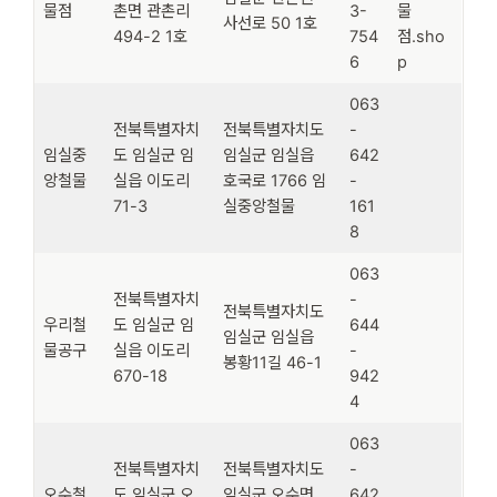
물점
촌면 관촌리
3-
물
사선로 50 1호
494-2 1호
754
점.sho
6
p
063
전북특별자치
전북특별자치도
-
임실중
도 임실군 임
임실군 임실읍
642
앙철물
실읍 이도리
호국로 1766 임
-
71-3
실중앙철물
161
8
063
전북특별자치
-
전북특별자치도
우리철
도 임실군 임
644
임실군 임실읍
물공구
실읍 이도리
-
봉황11길 46-1
670-18
942
4
063
전북특별자치
전북특별자치도
-
오수철
도 임실군 오
임실군 오수면
642