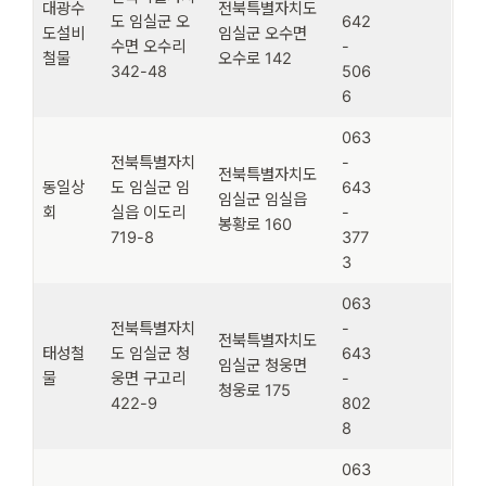
대광수
전북특별자치도
도 임실군 오
642
도설비
임실군 오수면
수면 오수리
-
철물
오수로 142
342-48
506
6
063
전북특별자치
-
전북특별자치도
동일상
도 임실군 임
643
임실군 임실읍
회
실읍 이도리
-
봉황로 160
719-8
377
3
063
전북특별자치
-
전북특별자치도
태성철
도 임실군 청
643
임실군 청웅면
물
웅면 구고리
-
청웅로 175
422-9
802
8
063