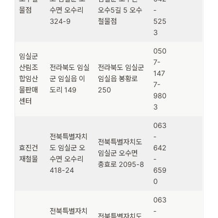
물점
수면 오수리
오수5길 5 오수
-
324-9
철물점
525
3
050
임실군
7-
산림조
전라북도 임실
전라북도 임실군
147
합임산
군 임실읍 이
임실읍 봉황로
7-
물판매
도리 149
250
980
센터
3
063
전북특별자치
-
전북특별자치도
효진건
도 임실군 오
642
임실군 오수면
재철물
수면 오수리
-
충효로 2095-8
418-24
659
0
063
전북특별자치
-
전북특별자치도