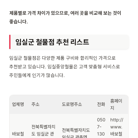
제품별로 가격 차이가 있으므로, 여러 곳을 비교해 보는 것이
좋습니다.
임실군 철물점 추천 리스트
임실군 철물점은 다양한 제품 구비와 합리적인 가격으로
추천받고 있습니다. 임실중앙철물은 고객 맞춤형 서비스로
주민들에게 인기가 많습니다.
홈페이
업체명
주소
도로명주소
전화
지
050
http://
전북특별자치
7-
www.
전북특별자치도
바보철
도 임실군 관
130
바보철
임실군 관촌면