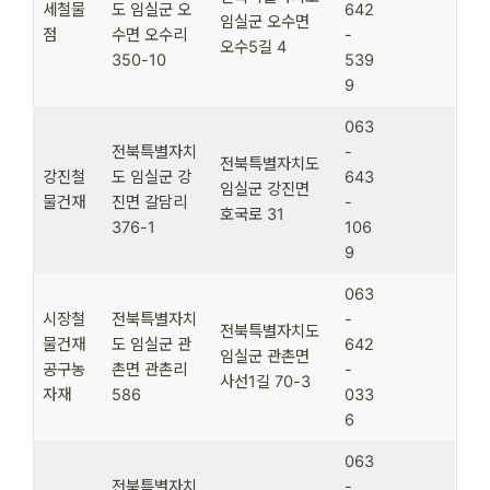
세철물
도 임실군 오
642
임실군 오수면
점
수면 오수리
-
오수5길 4
350-10
539
9
063
전북특별자치
-
전북특별자치도
강진철
도 임실군 강
643
임실군 강진면
물건재
진면 갈담리
-
호국로 31
376-1
106
9
063
시장철
전북특별자치
-
전북특별자치도
물건재
도 임실군 관
642
임실군 관촌면
공구농
촌면 관촌리
-
사선1길 70-3
자재
586
033
6
063
전북특별자치
-