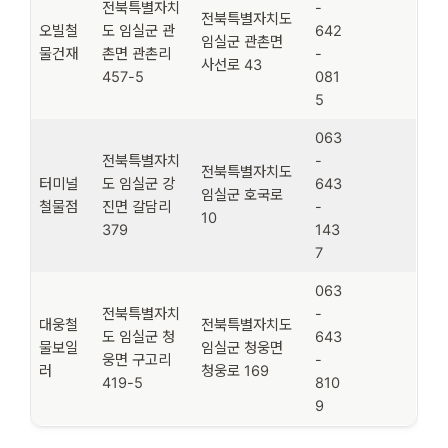
전북특별자치
-
전북특별자치도
오빌철
도 임실군 관
642
임실군 관촌면
물건재
촌면 관촌리
-
사선로 43
457-5
081
5
063
전북특별자치
-
전북특별자치도
터미널
도 임실군 강
643
임실군 호국로
철물점
진면 갈담리
-
10
379
143
7
063
전북특별자치
-
대웅철
전북특별자치도
도 임실군 청
643
물보일
임실군 청웅면
웅면 구고리
-
러
청웅로 169
419-5
810
9