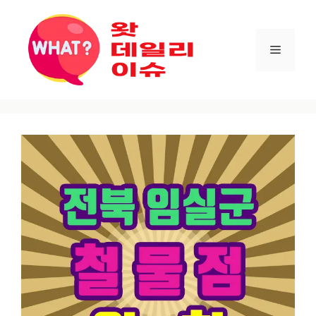
컨텐츠로
건너뛰기
메뉴