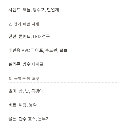
시멘트, 벽돌, 방수포, 단열재
2. 전기·배관 자재
전선, 콘센트, LED 전구
배관용 PVC 파이프, 수도관, 밸브
실리콘, 방수 테이프
3. 농업·원예 도구
호미, 삽, 낫, 곡괭이
비료, 씨앗, 농약
물통, 관수 호스, 분무기