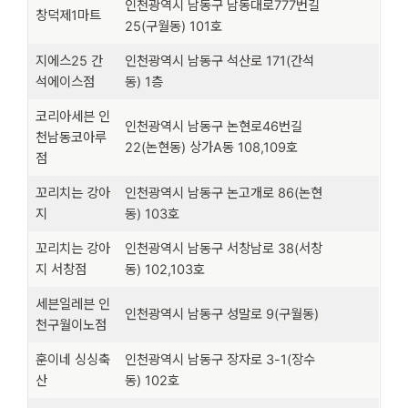
인천광역시 남동구 남동대로777번길
창덕제1마트
25(구월동) 101호
지에스25 간
인천광역시 남동구 석산로 171(간석
석에이스점
동) 1층
코리아세븐 인
인천광역시 남동구 논현로46번길
천남동코아루
22(논현동) 상가A동 108,109호
점
꼬리치는 강아
인천광역시 남동구 논고개로 86(논현
지
동) 103호
꼬리치는 강아
인천광역시 남동구 서창남로 38(서창
지 서창점
동) 102,103호
세븐일레븐 인
인천광역시 남동구 성말로 9(구월동)
천구월이노점
훈이네 싱싱축
인천광역시 남동구 장자로 3-1(장수
산
동) 102호