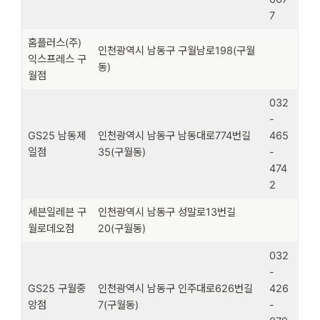
7
홈플러스(주)
인천광역시 남동구 구월남로198(구월
익스프레스 구
동)
월점
032
-
GS25 남동제
인천광역시 남동구 남동대로774번길
465
일점
35(구월동)
-
474
2
세븐일레븐 구
인천광역시 남동구 성말로13번길
월로데오점
20(구월동)
032
-
GS25 구월중
인천광역시 남동구 인주대로626번길
426
앙점
7(구월동)
-