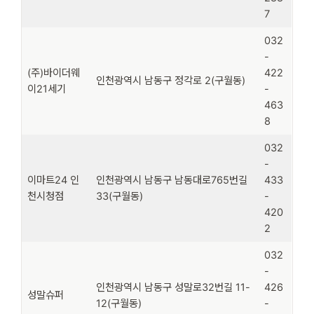
7
032
-
(주)바이더웨
422
인천광역시 남동구 정각로 2(구월동)
이21세기
-
463
8
032
-
이마트24 인
인천광역시 남동구 남동대로765번길
433
천시청점
33(구월동)
-
420
2
032
-
인천광역시 남동구 성말로32번길 11-
426
성말슈퍼
12(구월동)
-