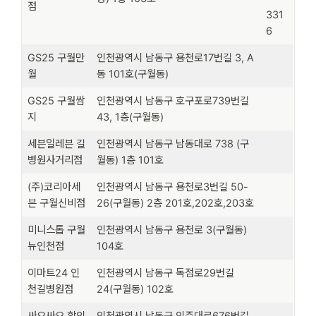
점
331
6
GS25 구월만
인천광역시 남동구 용천로17번길 3, A
월
동 101호(구월동)
GS25 구월쌈
인천광역시 남동구 호구포로739번길
지
43, 1층(구월동)
세븐일레븐 길
인천광역시 남동구 남동대로 738 (구
병원사거리점
월동) 1층 101호
(주)코리아세
인천광역시 남동구 용천로3번길 50-
븐 구월신비점
26(구월동) 2층 201호,202호,203호
미니스톱 구월
인천광역시 남동구 용천로 3(구월동)
뉴인천점
104호
이마트24 인
인천광역시 남동구 독점로29번길
천길병원점
24(구월동) 102호
싸요싸요 할인
인천광역시 남동구 인주대로676번길