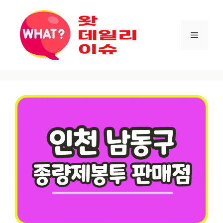
컨텐츠로
건너뛰기
메뉴