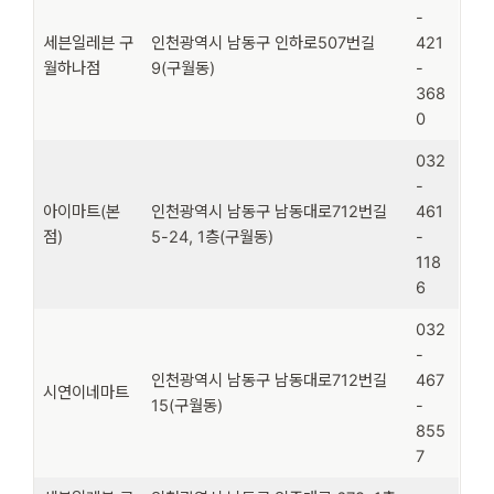
-
세븐일레븐 구
인천광역시 남동구 인하로507번길
421
월하나점
9(구월동)
-
368
0
032
-
아이마트(본
인천광역시 남동구 남동대로712번길
461
점)
5-24, 1층(구월동)
-
118
6
032
-
인천광역시 남동구 남동대로712번길
467
시연이네마트
15(구월동)
-
855
7