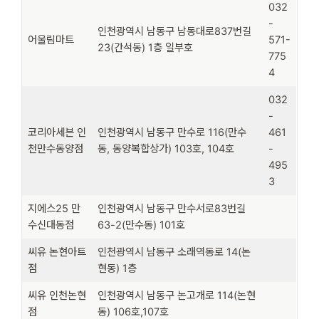
032
-
인천광역시 남동구 남동대로837번길
어울림마트
571-
23(간석동) 1층 일부호
775
4
032
-
코리아세븐 인
인천광역시 남동구 만수로 116(만수
461
천만수동양점
동, 동양복합상가) 103호, 104호
-
495
3
지에스25 만
인천광역시 남동구 만수서로83번길
수신대동점
63-2(만수동) 101호
씨유 논현아트
인천광역시 남동구 소래역동로 14(논
점
현동) 1층
씨유 인천논현
인천광역시 남동구 논고개로 114(논현
점
동) 106호,107호