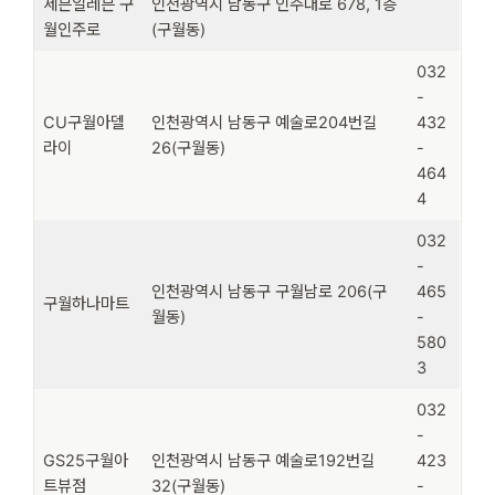
세븐일레븐 구
인천광역시 남동구 인주대로 678, 1층
월인주로
(구월동)
032
-
CU구월아델
인천광역시 남동구 예술로204번길
432
라이
26(구월동)
-
464
4
032
-
인천광역시 남동구 구월남로 206(구
465
구월하나마트
월동)
-
580
3
032
-
GS25구월아
인천광역시 남동구 예술로192번길
423
트뷰점
32(구월동)
-