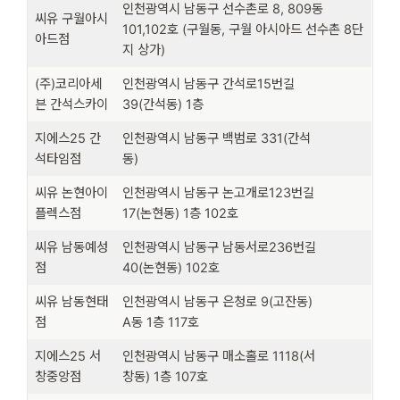
인천광역시 남동구 선수촌로 8, 809동
씨유 구월아시
101,102호 (구월동, 구월 아시아드 선수촌 8단
아드점
지 상가)
(주)코리아세
인천광역시 남동구 간석로15번길
븐 간석스카이
39(간석동) 1층
지에스25 간
인천광역시 남동구 백범로 331(간석
석타임점
동)
씨유 논현아이
인천광역시 남동구 논고개로123번길
플렉스점
17(논현동) 1층 102호
씨유 남동예성
인천광역시 남동구 남동서로236번길
점
40(논현동) 102호
씨유 남동현태
인천광역시 남동구 은청로 9(고잔동)
점
A동 1층 117호
지에스25 서
인천광역시 남동구 매소홀로 1118(서
창중앙점
창동) 1층 107호