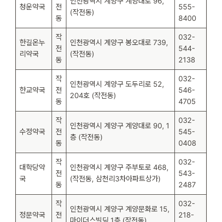
인천광역시 계양구 계양대로 96,
청운약국
전
555-
(작전동)
동
8400
작
032-
한길온누
인천광역시 계양구 봉오대로 739,
전
544-
리약국
(작전동)
동
2138
작
032-
인천광역시 계양구 도두리로 52,
한교약국
전
546-
204호 (작전동)
동
4705
작
032-
인천광역시 계양구 계양대로 90, 1
수정약국
전
545-
층 (작전동)
동
0408
작
032-
대학당약
인천광역시 계양구 주부토로 468,
전
543-
국
(작전동, 삼천리3차아파트상가)
동
2487
작
032-
인천광역시 계양구 계양문화로 15,
정문약국
전
218-
마이더스빌딩 1층 (작전동)