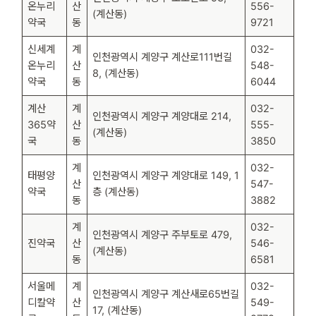
온누리
산
556-
(계산동)
약국
동
9721
신세계
계
032-
인천광역시 계양구 계산로111번길
온누리
산
548-
8, (계산동)
약국
동
6044
계산
계
032-
인천광역시 계양구 계양대로 214,
365약
산
555-
(계산동)
국
동
3850
계
032-
태평양
인천광역시 계양구 계양대로 149, 1
산
547-
약국
층 (계산동)
동
3882
계
032-
인천광역시 계양구 주부토로 479,
진약국
산
546-
(계산동)
동
6581
서울메
계
032-
인천광역시 계양구 계산새로65번길
디칼약
산
549-
17, (계산동)