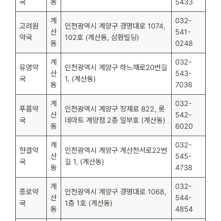
국
동
5433
계
032-
고려원
인천광역시 계양구 경명대로 1074,
산
541-
약국
102호 (계산동, 삼환빌딩)
동
0248
계
032-
유영약
인천광역시 계양구 하느재로20번길
산
543-
국
1, (계산동)
동
7036
계
032-
푸름약
인천광역시 계양구 장제로 822, 롯
산
542-
국
데마트 계양점 2층 일부호 (계산동)
동
6020
계
032-
한결약
인천광역시 계양구 계산천서로22번
산
545-
국
길 1, (계산동)
동
4738
계
032-
종로약
인천광역시 계양구 경명대로 1068,
산
544-
국
1층 1호 (계산동)
동
4854