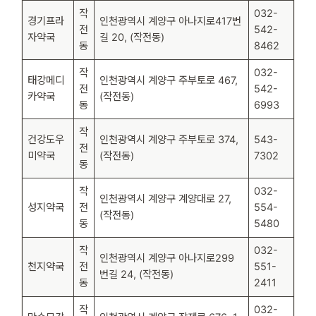
작
032-
경기프라
인천광역시 계양구 아나지로417번
전
542-
자약국
길 20, (작전동)
동
8462
작
032-
태강메디
인천광역시 계양구 주부토로 467,
전
542-
카약국
(작전동)
동
6993
작
건강도우
인천광역시 계양구 주부토로 374,
543-
전
미약국
(작전동)
7302
동
작
032-
인천광역시 계양구 계양대로 27,
성지약국
전
554-
(작전동)
동
5480
작
032-
인천광역시 계양구 아나지로299
천지약국
전
551-
번길 24, (작전동)
동
2411
작
032-