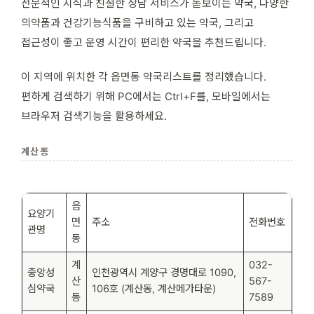
전문적인 지식과 친절한 상담 서비스가 돋보이는 약국, 다양한
의약품과 건강기능식품을 구비하고 있는 약국, 그리고
접근성이 좋고 운영 시간이 편리한 약국을 추천드립니다.
이 지역에 위치한 각 읍면동 약국리스트를 정리했습니다.
편하게 검색하기 위해 PC에서는 Ctrl+F를, 모바일에서는
브라우저 검색기능을 활용하세요.
계산동
읍
요양기
면
주소
전화번호
관명
동
계
032-
중앙성
인천광역시 계양구 경명대로 1090,
산
567-
심약국
106호 (계산동, 계산메가타운)
동
7589