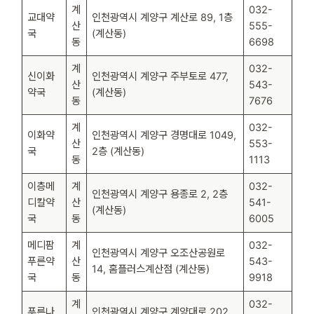
계
032-
교대약
인천광역시 계양구 계산로 89, 1층
산
555-
국
(계산동)
동
6698
계
032-
신이화
인천광역시 계양구 주부토로 477,
산
543-
약국
(계산동)
동
7676
계
032-
이화약
인천광역시 계양구 경명대로 1049,
산
553-
국
2층 (계산동)
동
1113
이층메
계
032-
인천광역시 계양구 용종로 2, 2층
디칼약
산
541-
(계산동)
국
동
6005
메디팜
계
032-
인천광역시 계양구 오조산공원로
푸른약
산
543-
14, 홈플러스계산점 (계산동)
국
동
9918
계
032-
푸른나
인천광역시 계양구 계양대로 202,