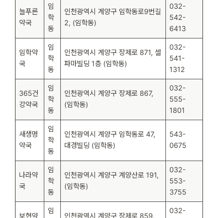
임
032-
늘푸른
인천광역시 계양구 임학동로9번길
학
542-
약국
2, (임학동)
동
6413
임
032-
임학약
인천광역시 계양구 장제로 871, 셀
학
541-
국
파마빌딩 1층 (임학동)
동
1312
임
032-
365건
인천광역시 계양구 장제로 867,
학
555-
강약국
(임학동)
동
1801
임
새생명
인천광역시 계양구 임학동로 47,
543-
학
약국
대경빌딩 (임학동)
0675
동
임
032-
나라약
인천광역시 계양구 계양산로 191,
학
553-
국
(임학동)
동
3755
임
032-
보현약
인천광역시 계양구 장제로 859,