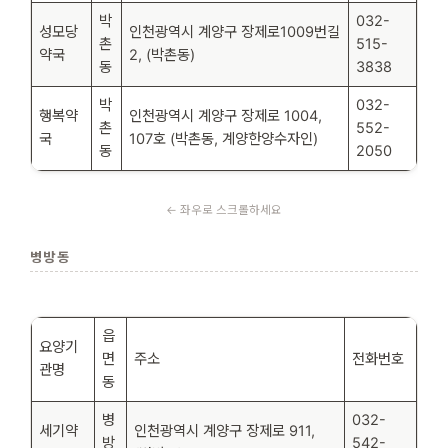
박
032-
성모당
인천광역시 계양구 장제로1009번길
촌
515-
약국
2, (박촌동)
동
3838
박
032-
행복약
인천광역시 계양구 장제로 1004,
촌
552-
국
107호 (박촌동, 계양한양수자인)
동
2050
병방동
읍
요양기
면
주소
전화번호
관명
동
병
032-
세기약
인천광역시 계양구 장제로 911,
방
542-