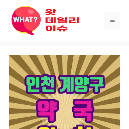
컨텐츠로
건너뛰기
메뉴