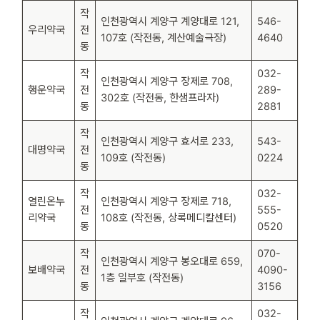
작
인천광역시 계양구 계양대로 121,
546-
우리약국
전
107호 (작전동, 계산예술극장)
4640
동
작
032-
인천광역시 계양구 장제로 708,
행운약국
전
289-
302호 (작전동, 한샘프라자)
동
2881
작
인천광역시 계양구 효서로 233,
543-
대명약국
전
109호 (작전동)
0224
동
작
032-
열린온누
인천광역시 계양구 장제로 718,
전
555-
리약국
108호 (작전동, 상록메디칼센터)
동
0520
작
070-
인천광역시 계양구 봉오대로 659,
보배약국
전
4090-
1층 일부호 (작전동)
동
3156
작
032-