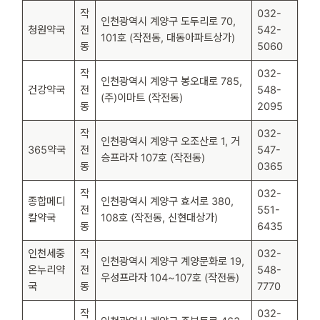
작
032-
인천광역시 계양구 도두리로 70,
청원약국
전
542-
101호 (작전동, 대동아파트상가)
동
5060
작
032-
인천광역시 계양구 봉오대로 785,
건강약국
전
548-
(주)이마트 (작전동)
동
2095
작
032-
인천광역시 계양구 오조산로 1, 거
365약국
전
547-
승프라자 107호 (작전동)
동
0365
작
032-
종합메디
인천광역시 계양구 효서로 380,
전
551-
칼약국
108호 (작전동, 신현대상가)
동
6435
인천세중
작
032-
인천광역시 계양구 계양문화로 19,
온누리약
전
548-
우성프라자 104~107호 (작전동)
국
동
7770
작
032-