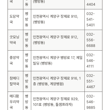
국
(병방동)
동
4404
병
032-
도담약
인천광역시 계양구 장제로 910,
방
541-
국
(병방동)
동
5401
병
032-
굿모닝
인천광역시 계양구 장제로 912,
방
556-
약국
(병방동)
동
6688
병
032-
중앙약
인천광역시 계양구 병방로 17, 제일
방
546-
국
빌딩 (병방동)
동
4111
병
032-
참메디
인천광역시 계양구 장제로 916, 1
방
551-
칼약국
층 (병방동, 계양병원)
동
4467
메디팜
병
032-
인천광역시 계양구 장제로 929,
우리약
방
546-
101호 (병방동, 돌샘프라자)
국
동
9885