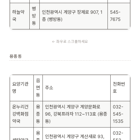
병
하늘약
인천광역시 계양구 장제로 907, 1
545-
방
국
층 (병방동)
7675
동
용종동
읍
요양기관
전화번
면
주소
명
호
동
온누리건
용
인천광역시 계양구 계양문화로
032-
강백화점
종
96, 강북프라자 112~113호 (용종
545-
약국
동
동)
1535
용
032-
인천광역시 계양구 계산새로 93,