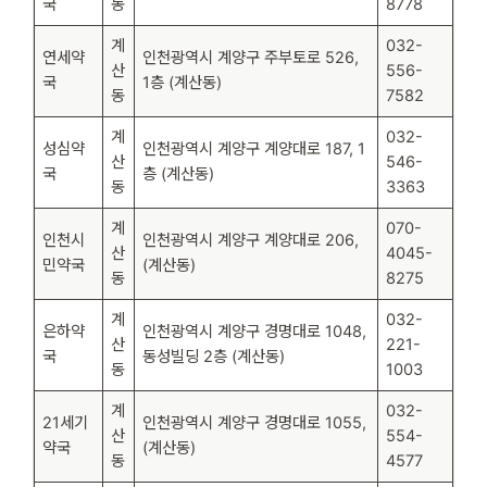
국
동
8778
계
032-
연세약
인천광역시 계양구 주부토로 526,
산
556-
국
1층 (계산동)
동
7582
계
032-
성심약
인천광역시 계양구 계양대로 187, 1
산
546-
국
층 (계산동)
동
3363
계
070-
인천시
인천광역시 계양구 계양대로 206,
산
4045-
민약국
(계산동)
동
8275
계
032-
은하약
인천광역시 계양구 경명대로 1048,
산
221-
국
동성빌딩 2층 (계산동)
동
1003
계
032-
21세기
인천광역시 계양구 경명대로 1055,
산
554-
약국
(계산동)
동
4577