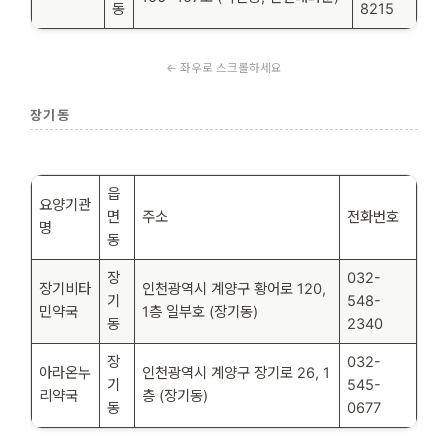
동
8215
장기동
읍
요양기관
면
주소
전화번호
명
동
장
032-
장기비타
인천광역시 계양구 황어로 120,
기
548-
민약국
1층 일부호 (장기동)
동
2340
장
032-
아라온누
인천광역시 계양구 장기로 26, 1
기
545-
리약국
층 (장기동)
동
0677