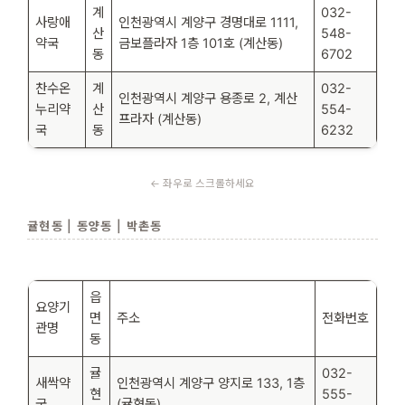
계
032-
사랑애
인천광역시 계양구 경명대로 1111,
산
548-
약국
금보플라자 1층 101호 (계산동)
동
6702
찬수온
계
032-
인천광역시 계양구 용종로 2, 계산
누리약
산
554-
프라자 (계산동)
국
동
6232
귤현동 | 동양동 | 박촌동
읍
요양기
면
주소
전화번호
관명
동
귤
032-
새싹약
인천광역시 계양구 양지로 133, 1층
현
555-
국
(귤현동)