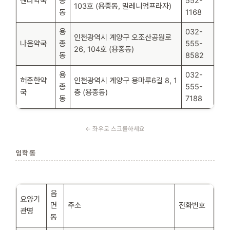
센타약국
종
552-
103호 (용종동, 밀레니엄프라자)
동
1168
용
032-
인천광역시 계양구 오조산공원로
나음약국
종
555-
26, 104호 (용종동)
동
8582
용
032-
허준한약
인천광역시 계양구 용마루6길 8, 1
종
555-
국
층 (용종동)
동
7188
임학동
읍
요양기
면
주소
전화번호
관명
동