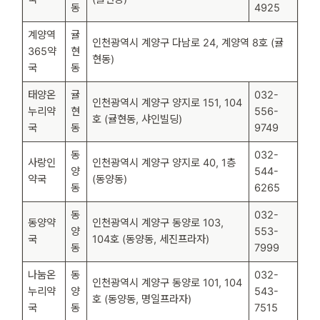
동
4925
계양역
귤
인천광역시 계양구 다남로 24, 계양역 8호 (귤
365약
현
현동)
국
동
태양온
귤
032-
인천광역시 계양구 양지로 151, 104
누리약
현
556-
호 (귤현동, 샤인빌딩)
국
동
9749
동
032-
사랑인
인천광역시 계양구 양지로 40, 1층
양
544-
약국
(동양동)
동
6265
동
032-
동양약
인천광역시 계양구 동양로 103,
양
553-
국
104호 (동양동, 세진프라자)
동
7999
나눔온
동
032-
인천광역시 계양구 동양로 101, 104
누리약
양
543-
호 (동양동, 명일프라자)
국
동
7515