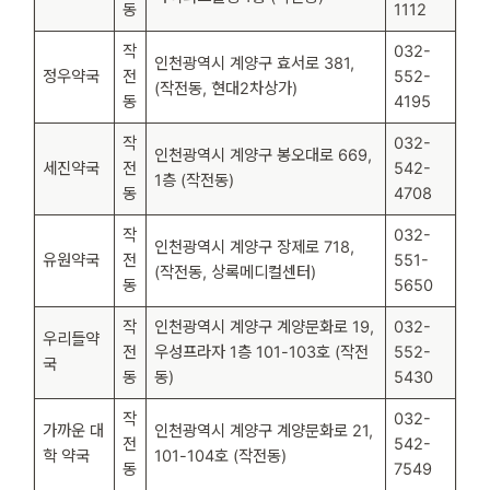
동
1112
작
032-
인천광역시 계양구 효서로 381,
정우약국
전
552-
(작전동, 현대2차상가)
동
4195
작
032-
인천광역시 계양구 봉오대로 669,
세진약국
전
542-
1층 (작전동)
동
4708
작
032-
인천광역시 계양구 장제로 718,
유원약국
전
551-
(작전동, 상록메디컬센터)
동
5650
작
인천광역시 계양구 계양문화로 19,
032-
우리들약
전
우성프라자 1층 101-103호 (작전
552-
국
동
동)
5430
작
032-
가까운 대
인천광역시 계양구 계양문화로 21,
전
542-
학 약국
101-104호 (작전동)
동
7549