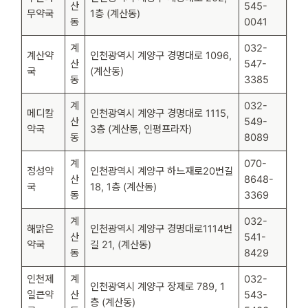
산
545-
무약국
1층 (계산동)
동
0041
계
032-
계산약
인천광역시 계양구 경명대로 1096,
산
547-
국
(계산동)
동
3385
계
032-
메디칼
인천광역시 계양구 경명대로 1115,
산
549-
약국
3층 (계산동, 인평프라자)
동
8089
계
070-
정성약
인천광역시 계양구 하느재로20번길
산
8648-
국
18, 1층 (계산동)
동
3369
계
032-
해맑은
인천광역시 계양구 경명대로1114번
산
541-
약국
길 21, (계산동)
동
8429
인천제
계
032-
인천광역시 계양구 장제로 789, 1
일큰약
산
543-
층 (계산동)