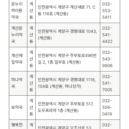
온누리
계
032-
인천광역시 계양구 계산새로 71, C
하이팜
산
553-
동 116호 (계산동)
약국
동
5411
계산온
계
032-
인천광역시 계양구 경명대로 1043,
누리약
산
541-
(계산동)
국
동
4422
계
032-
계산제
인천광역시 계양구 주부토로496번
산
543-
일약국
길 2, 1층 일부호 (계산동)
동
9906
계
032-
하나약
인천광역시 계양구 경명대로 1116,
산
541-
국
104호 (계산동, 하나상가)
동
7005
계
032-
인천광역시 계양구 주부토로 517,
보약국
산
556-
도우프라자 1층 (계산동)
동
0419
행복한
계
032-
인천광역시 계양구 오조산로 53,