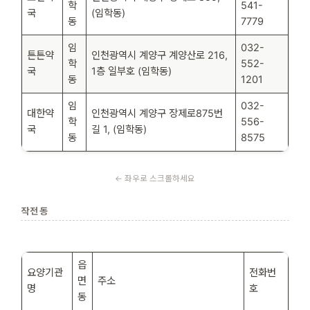
학
541-
국
(임학동)
동
7779
임
032-
튼튼약
인천광역시 계양구 계양산로 216,
학
552-
국
1층 일부호 (임학동)
동
1201
임
032-
대한약
인천광역시 계양구 장제로875번
학
556-
국
길 1, (임학동)
동
8575
작전동
읍
요양기관
전화번
면
주소
명
호
동