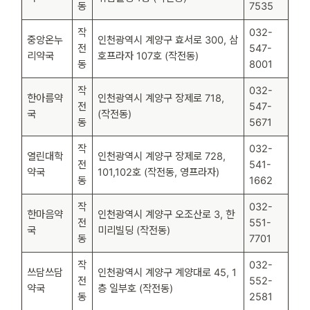
동
7535
작
032-
중앙온누
인천광역시 계양구 효서로 300, 삼
전
547-
리약국
호프라자 107호 (작전동)
동
8001
작
032-
한아름약
인천광역시 계양구 장제로 718,
전
547-
국
(작전동)
동
5671
작
032-
열린대학
인천광역시 계양구 장제로 728,
전
541-
약국
101,102호 (작전동, 영프라자)
동
1662
작
032-
한마음약
인천광역시 계양구 오조산로 3, 한
전
551-
국
미리빌딩 (작전동)
동
7701
작
032-
쓰담쓰담
인천광역시 계양구 계양대로 45, 1
전
552-
약국
층 일부호 (작전동)
동
2581