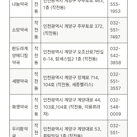
인천광역시 계양구 주부토로 463,
나눔약국
전
555-
1층 (작전동)
동
1953
작
032-
인천광역시 계양구 주부토로 372,
소망약국
전
551-
(작전동)
동
7497
판도라계
작
032-
인천광역시 계양구 오조산로7번길
양메디칼
전
542-
6-14, 람세스빌2 1층 (작전동)
약국
동
3858
작
032-
인천광역시 계양구 장제로 714,
세명약국
전
551-
104호 (작전동, 세종팰리스)
동
3557
작
인천광역시 계양구 계양대로 44,
032-
화생약국
전
103호,104호 (작전동, 덕용프라
548-
동
자)
0009
작
032-
우리팜약
인천광역시 계양구 계양대로 53,
전
551-
국
휘림빌딩 1층 (작전동)