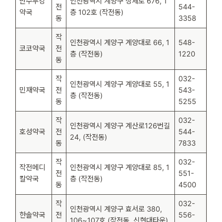
만수무강
인천광역시 계양구 장제로 676, 1
전
544-
약국
층 102호 (작전동)
동
3358
작
인천광역시 계양구 계양대로 66, 1
548-
코코약국
전
층 (작전동)
1220
동
작
032-
인천광역시 계양구 계양대로 55, 1
민재약국
전
543-
층 (작전동)
동
5255
작
032-
인천광역시 계양구 계산로126번길
호성약국
전
544-
24, (작전동)
동
7833
작
032-
작전메디
인천광역시 계양구 계양대로 85, 1
전
551-
칼약국
층 (작전동)
동
4500
작
032-
인천광역시 계양구 효서로 380,
한솔약국
전
556-
106~107호 (작전동, 신현대타운)