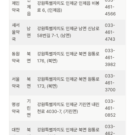
제민
강원특별자치도 인제군 인제읍 비봉
제
461-
약국
로 6, (인제읍)
읍
4566
새서
033-
남
강원특별자치도 인제군 남면 신남로
울약
461-
면
58번길 7-1, (남면)
국
4743
033-
동원
북
강원특별자치도 인제군 북면 원통로
461-
약국
면
176, (북면)
3982
033-
서울
북
강원특별자치도 인제군 북면 원통로
461-
약국
면
173, (북면)
3700
기
033-
명성
강원특별자치도 인제군 기린면 내린
린
461-
약국
천로 4030-7, (기린면)
면
0852
033-
대한
북
강원특별자치도 인제군 북면 원통로
462-