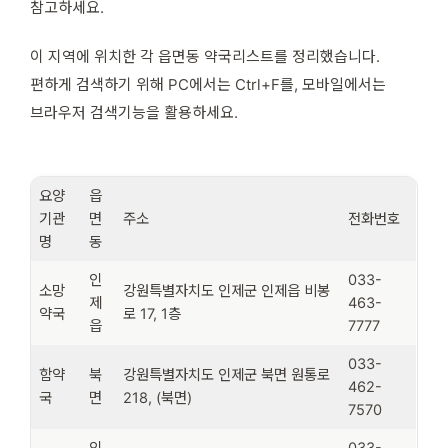
참고하세요.
이 지역에 위치한 각 읍면동 약국리스트를 정리했습니다.
편하게 검색하기 위해 PC에서는 Ctrl+F를, 모바일에서는
브라우저 검색기능을 활용하세요.
요양
읍
기관
면
주소
전화번호
명
동
인
033-
소망
강원특별자치도 인제군 인제읍 비봉
제
463-
약국
로 17, 1층
읍
7777
033-
함약
북
강원특별자치도 인제군 북면 원통로
462-
국
면
218, (북면)
7570
인
033-