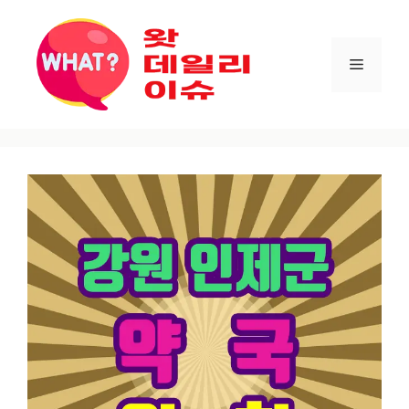
컨텐츠로
건너뛰기
메뉴