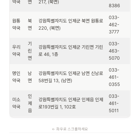
약국
면
217, (북면)
8386
033-
원통
북
강원특별자치도 인제군 북면 원통로
462-
약국
면
220, (북면)
3777
기
033-
우리
강원특별자치도 인제군 기린면 기린
린
463-
약국
로 46, 1층
면
5070
033-
명인
남
강원특별자치도 인제군 남면 신남로
461-
약국
면
58번길 13, (남면)
0355
인
033-
미소
강원특별자치도 인제군 인제읍 인제
제
461-
약국
로193번길 1, 102호
읍
5011