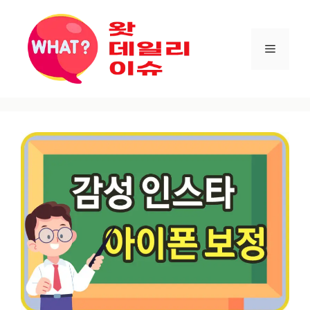
컨텐츠로
건너뛰기
메뉴