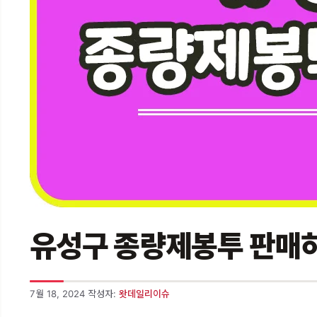
유성구 종량제봉투 판매하는
7월 18, 2024
작성자:
왓데일리이슈