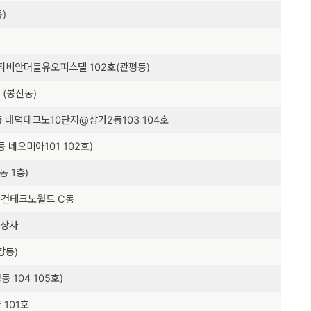
)
티비안더블유오피스텔 102호(관평동)
 (봉산동)
 대덕테크노10단지@상가2동103 104호
 네오미아101 102호)
동 1층)
미건테크노월드 C동
덕상사
강동)
 104 105호)
 101호