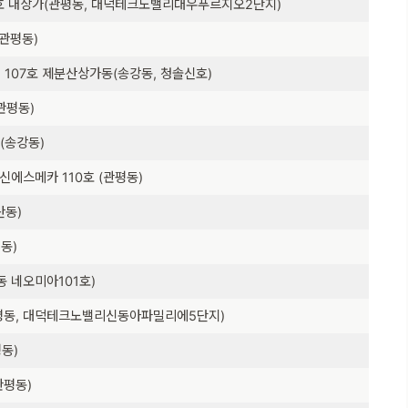
01호 내상가(관평동, 대덕테크노밸리대우푸르지오2단지)
(관평동)
 107호 제분산상가동(송강동, 청솔신호)
관평동)
(송강동)
신에스메카 110호 (관평동)
산동)
동)
동 네오미아101호)
관평동, 대덕테크노밸리신동아파밀리에5단지)
평동)
관평동)