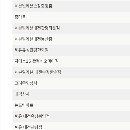
세븐일레븐송강중앙점
홈마트1
세븐일레븐대전관평타운점
세븐일레븐대전봉산점
씨유유성관평한화점
지에스25 관평네오미아점
세븐일레븐 대전송강한솔점
고려종합상사
대덕상사
뉴드림마트
씨유 대전유성봉명점
씨유 대전관평점