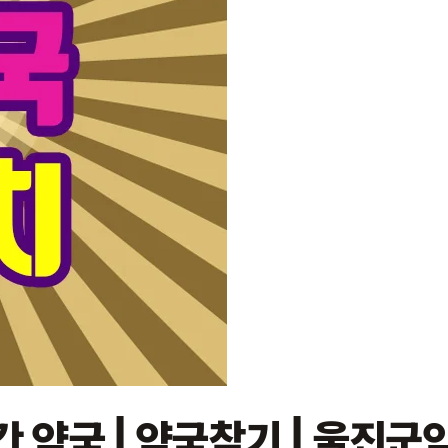
간 약국 | 약국찾기 | 울진군약