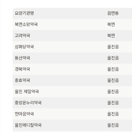
요양기관명
읍면동
북면소망약국
북면
고려약국
북면
삼화당약국
울진읍
동산약국
울진읍
경북약국
울진읍
충효약국
울진읍
울진 제일약국
울진읍
중앙온누리약국
울진읍
한마음약국
울진읍
울진메디칼약국
울진읍