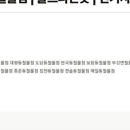
물점 대평동철물점 도담동철물점 반곡동철물점 보람동철물점 부강면철
읍철물점 종촌동철물점 집현동철물점 한솔동철물점 해밀동철물점