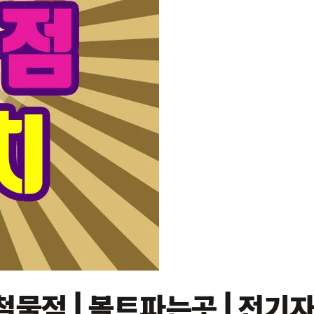
물점 | 볼트파는곳 | 전기자