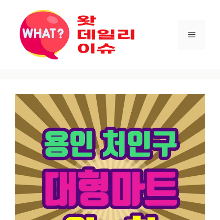
컨텐츠로
건너뛰기
메뉴