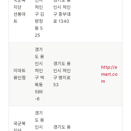
국군복
인시
경기도 용
지단
처인
인시 처인
선봉마
구 김
구 중부대
트
량장
로 1340
동 5
25
경기
도 용
인시
경기도 용
http://e
이마트
처인
인시 처인
mart.co
용인점
구 역
구 명지로
m
북동
53
586
-6
경기
도 용
국군복
인시
경기도 용
지단