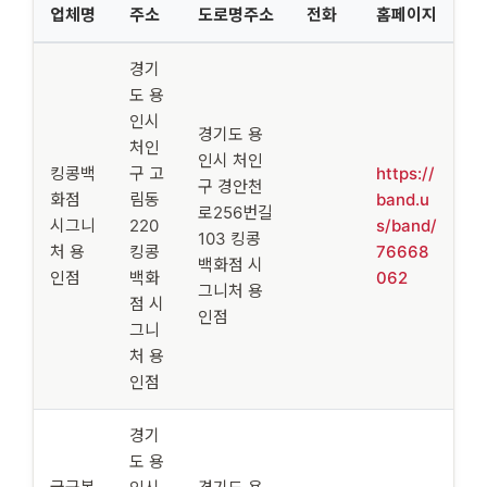
업체명
주소
도로명주소
전화
홈페이지
경기
도 용
인시
경기도 용
처인
인시 처인
킹콩백
구 고
https://
구 경안천
화점
림동
band.u
로256번길
시그니
220
s/band/
103 킹콩
처 용
킹콩
76668
백화점 시
인점
백화
062
그니처 용
점 시
인점
그니
처 용
인점
경기
도 용