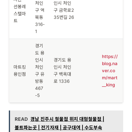
처인
인시 처인
선봉레
구 역
구 금학로2
스텔마
북동
35번길 26
트
316-
1
경기
도 용
https://
인시
경기도 용
blog.na
마트킹
처인
인시 처인
ver.co
용인점
구 유
구 백옥대
m/mart
방동
로 1336
__king
467
-5
READ
경남 진주시 철물점 위치 대형철물점 |
볼트파는곳 | 전기자재 | 공구대여 | 수도부속