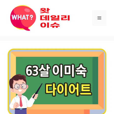
컨텐츠로
건너뛰기
메뉴