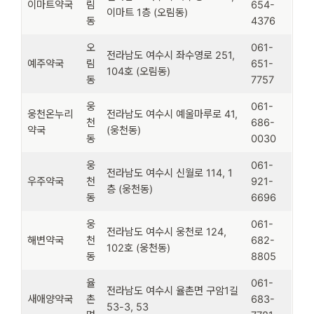
이마트약국
림
654-
이마트 1층 (오림동)
동
4376
오
061-
전라남도 여수시 좌수영로 251,
예주약국
림
651-
104호 (오림동)
동
7757
웅
061-
웅천온누리
전라남도 여수시 예울마루로 41,
천
686-
약국
(웅천동)
동
0030
웅
061-
전라남도 여수시 신월로 114, 1
우주약국
천
921-
층 (웅천동)
동
6696
웅
061-
전라남도 여수시 웅천로 124,
해변약국
천
682-
102호 (웅천동)
동
8805
율
061-
전라남도 여수시 율촌면 구암1길
새애양약국
촌
683-
53-3, 53