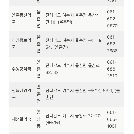
면
7781
율
061-
율촌동산약
전라남도 여수시 율촌면 동산개
촌
692-
국
길 10, (율촌면)
면
9670
율
061-
애양종로약
전라남도 여수시 율촌면 구암1길
촌
682-
국
54, (율촌면)
면
7686
율
061-
전라남도 여수시 율촌면 율촌로
수생당약국
촌
686-
82, 82
면
3510
율
신풍애양약
전라남도 여수시 율촌면 구암1길 53-1, (율
촌
국
촌면)
면
중
061-
전라남도 여수시 중앙로 72-20,
새천일약국
앙
665-
(중앙동)
동
1001