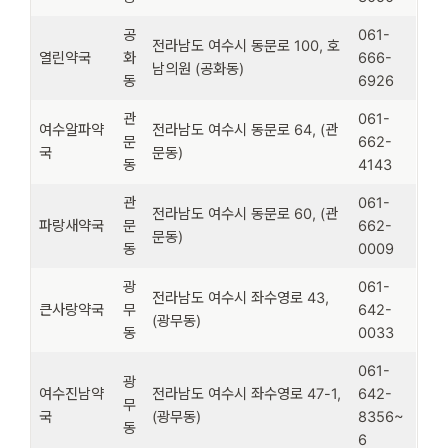
공
061-
전라남도 여수시 동문로 100, 호
열린약국
화
666-
남의원 (공화동)
동
6926
관
061-
여수알파약
전라남도 여수시 동문로 64, (관
문
662-
국
문동)
동
4143
관
061-
전라남도 여수시 동문로 60, (관
파랑새약국
문
662-
문동)
동
0009
광
061-
전라남도 여수시 좌수영로 43,
큰사랑약국
무
642-
(광무동)
동
0033
061-
광
여수진남약
전라남도 여수시 좌수영로 47-1,
642-
무
국
(광무동)
8356~
동
6