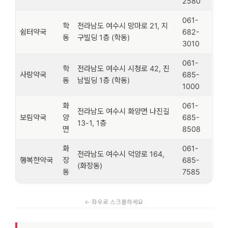
2580
061-
학
전라남도 여수시 망마로 21, 지
쉼터약국
682-
동
구빌딩 1층 (학동)
3010
061-
학
전라남도 여수시 시청로 42, 진
사랑약국
685-
동
남빌딩 1층 (학동)
1000
화
061-
전라남도 여수시 화양면 나진길
보림약국
양
685-
13-1, 1층
면
8508
화
061-
전라남도 여수시 덕양로 164,
행복한약국
장
685-
(화장동)
동
7585