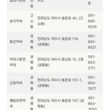
요양기관명
면
주소
호
동
고
061-
전라남도 여수시 동문로 40, (고
송이약국
소
666-
소동)
동
0526
공
061-
전라남도 여수시 동문로 114,
동인약국
화
662-
(공화동)
동
9021
공
061-
닥터스팜한
전라남도 여수시 흙산로 15, 2층
화
663-
약국
(공화동)
동
2111
공
061-
전라남도 여수시 동문로 101-1,
신광약국
화
664-
(공화동)
동
7877
공
061-
행림당한약
전라남도 여수시 동문로 107, (공
화
663-
국
화동)
동
3050