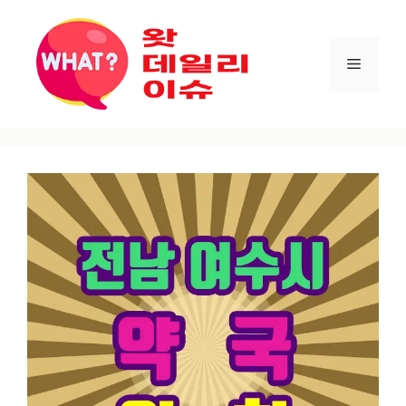
컨텐츠로
건너뛰기
메뉴