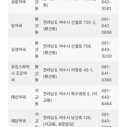
성호약국
산
642-
동)
동
3081
봉
061-
전라남도 여수시 신월로 735-2,
임약국
산
642-
(봉산동)
동
0898
봉
061-
전라남도 여수시 신월로 758,
삼성약국
산
643-
(봉산동)
동
3200
유킹스파머
봉
061-
전라남도 여수시 어항로 45-1,
시 조은약
산
641-
(봉산동)
국
동
0366
서
061-
전라남도 여수시 좌수영로 5, (서
태신약국
교
642-
교동)
동
8484
서
061-
전라남도 여수시 남산로 126,
예담약국
교
643-
(서교동, 성흔빌딩)