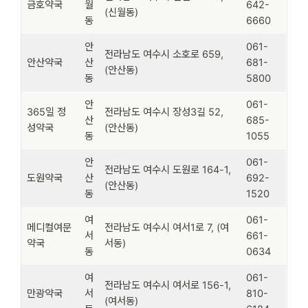
금호약국
월
642-
(신월동)
동
6660
안
061-
전라남도 여수시 소호로 659,
안산약국
산
681-
(안산동)
동
5800
안
061-
365일 정
전라남도 여수시 장성3길 52,
산
685-
성약국
(안산동)
동
1055
안
061-
전라남도 여수시 도원로 164-1,
도원약국
산
692-
(안산동)
동
1520
여
061-
메디컬여문
전라남도 여수시 여서1로 7, (여
서
661-
약국
서동)
동
0634
여
061-
전라남도 여수시 여서로 156-1,
만광약국
서
810-
(여서동)