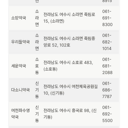
면
8915
소
061-
전라남도 여수시 소라면 죽림로
소망약국
라
691-
15, (소라면)
면
8300
소
061-
전라남도 여수시 소라면 죽림중
우리들약국
라
682-
앙로 52, 102호
면
1014
소
061-
전라남도 여수시 소호로 483,
세운약국
호
681-
(소호동)
동
2088
신
061-
전라남도 여수시 여천체육공원길
다소니약국
기
686-
10, (신기동)
동
7787
신
061-
여천좌수영
전라남도 여수시 흥국로 98, (신
기
692-
약국
기동)
동
5500