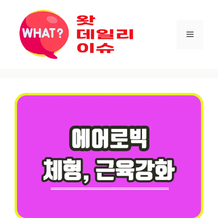
컨텐츠로
건너뛰기
메뉴