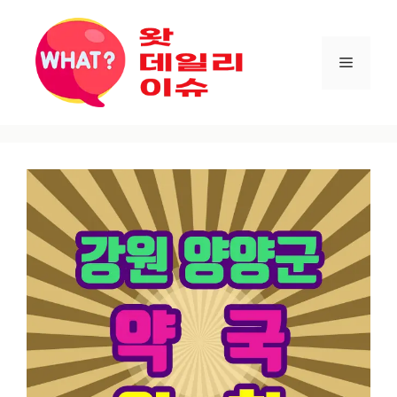
컨텐츠로
건너뛰기
메뉴