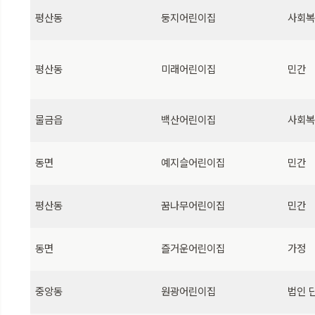
평산동
둥지어린이집
사회
평산동
미래어린이집
민간
물금읍
백산어린이집
사회
동면
예지슬어린이집
민간
평산동
꿈나무어린이집
민간
동면
즐거운어린이집
가정
중앙동
원광어린이집
법인 