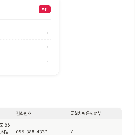
추천
›
›
›
전화번호
통학차량운영여부
로 86
관리동
055-388-4337
Y