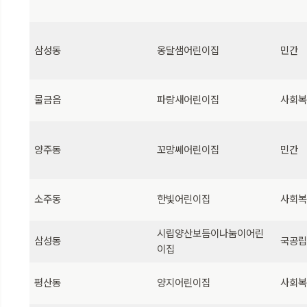
삼성동
옹달샘어린이집
민간
물금읍
파랑새어린이집
사회
양주동
꼬망쎄어린이집
민간
소주동
한빛어린이집
사회
시립양산보듬이나눔이어린
삼성동
국공
이집
평산동
양지어린이집
사회