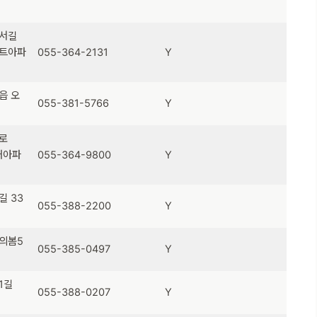
정서길
파트아파
055-364-2131
Y
읍 오
055-381-5766
Y
로
채아파
055-364-9800
Y
길 33
055-388-2200
Y
의봄5
055-385-0497
Y
1길
055-388-0207
Y