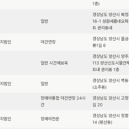
1층)
경상남도 양산시 북
일반
16-1 성원세롬네오
트 관리동내
경상남도 양산시 물금
복지법인
야간연장
봉1길 6
경상남도 양산시 양주
일반 시간제보육
113 양산신도시뜰안
트내 관리동 1층
경상남도 양산시 백동
복지법인
일반
(소주동)
장애아통합 야간연장 24시
경상남도 양산시 고향
립
간
길 20
경상남도 양산시 장흥
복지법인
장애아전문
14 (평산동)