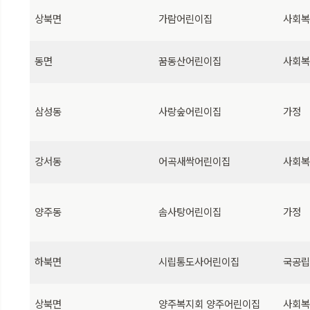
상북면
가람어린이집
사회
동면
꿈동산어린이집
사회
삼성동
사랑숲어린이집
가정
강서동
어곡새싹어린이집
사회
양주동
솜사탕어린이집
가정
하북면
시립통도사어린이집
국공
상북면
양주복지회 양주어린이집
사회