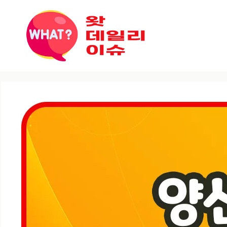
컨텐츠로
건너뛰기