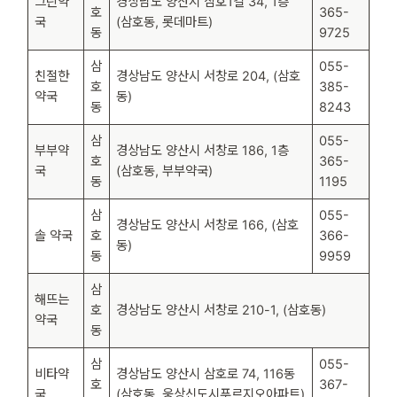
그린약
경상남도 양산시 삼호1길 34, 1층
호
365-
국
(삼호동, 롯데마트)
동
9725
삼
055-
친절한
경상남도 양산시 서창로 204, (삼호
호
385-
약국
동)
동
8243
삼
055-
부부약
경상남도 양산시 서창로 186, 1층
호
365-
국
(삼호동, 부부약국)
동
1195
삼
055-
경상남도 양산시 서창로 166, (삼호
솔 약국
호
366-
동)
동
9959
삼
해뜨는
호
경상남도 양산시 서창로 210-1, (삼호동)
약국
동
삼
055-
비타약
경상남도 양산시 삼호로 74, 116동
호
367-
국
(삼호동, 웅상신도시푸르지오아파트)