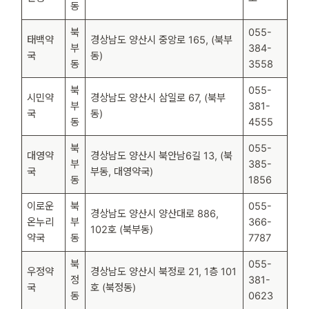
동
북
055-
태백약
경상남도 양산시 중앙로 165, (북부
부
384-
국
동)
동
3558
북
055-
시민약
경상남도 양산시 삼일로 67, (북부
부
381-
국
동)
동
4555
북
055-
대영약
경상남도 양산시 북안남6길 13, (북
부
385-
국
부동, 대영약국)
동
1856
이로운
북
055-
경상남도 양산시 양산대로 886,
온누리
부
366-
102호 (북부동)
약국
동
7787
북
055-
우정약
경상남도 양산시 북정로 21, 1층 101
정
381-
국
호 (북정동)
동
0623