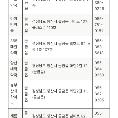
금
389-
약국
층
읍
0226
아이
물
055-
경상남도 양산시 물금읍 야리로 127,
맘약
금
781-
플러스존 110호
국
읍
0181
365
물
055-
경상남도 양산시 물금읍 백호로 92, A
매일
금
383-
동 1층 107호
약국
읍
5613
양산
물
055-
경상남도 양산시 물금읍 화합2길 12,
대학
금
364-
(물금읍)
약국
읍
9259
뉴부
물
055-
산대
경상남도 양산시 물금읍 화합2길 11,
금
362-
학약
(물금읍)
읍
9305
국
물
055-
새롬
경상남도 양산시 물금읍 범어로 62,