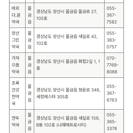
바르
물
055-
경상남도 양산시 물금읍 물금로 27,
다,윤
금
367-
105호
약국
읍
7582
양산
물
055-
경상남도 양산시 물금읍 새실로 42,
그린
금
383-
102호
약국
읍
0757
가자
물
070-
경상남도 양산시 물금읍 화합2길 1, 1
으뜸
금
7769-
층
약국
읍
8088
초록
물
055-
건강
경상남도 양산시 물금읍 청운로 349,
금
367-
한약
세정에스타 305호
읍
6763
국
물
055-
연두
경상남도 양산시 물금읍 새실로 159,
금
365-
약국
B동 102호 (나래메트로시티)
읍
3378