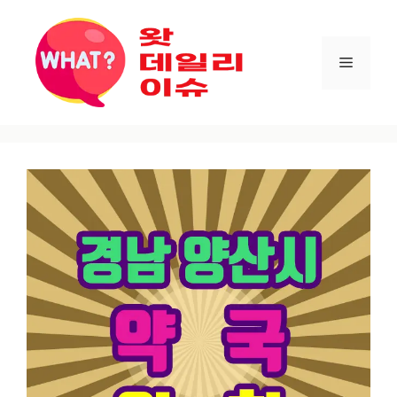
컨텐츠로
건너뛰기
메뉴