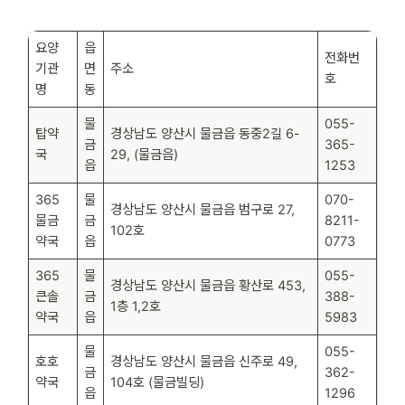
요양
읍
전화번
기관
면
주소
호
명
동
물
055-
탑약
경상남도 양산시 물금읍 동중2길 6-
금
365-
국
29, (물금읍)
읍
1253
365
물
070-
경상남도 양산시 물금읍 범구로 27,
물금
금
8211-
102호
약국
읍
0773
365
물
055-
경상남도 양산시 물금읍 황산로 453,
큰솔
금
388-
1층 1,2호
약국
읍
5983
물
055-
호호
경상남도 양산시 물금읍 신주로 49,
금
362-
약국
104호 (물금빌딩)
읍
1296