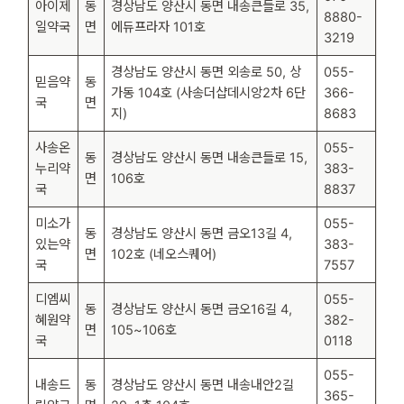
아이제
동
경상남도 양산시 동면 내송큰들로 35,
8880-
일약국
면
에듀프라자 101호
3219
경상남도 양산시 동면 외송로 50, 상
055-
믿음약
동
가동 104호 (사송더샵데시앙2차 6단
366-
국
면
지)
8683
사송온
055-
동
경상남도 양산시 동면 내송큰들로 15,
누리약
383-
면
106호
국
8837
미소가
055-
동
경상남도 양산시 동면 금오13길 4,
있는약
383-
면
102호 (네오스퀘어)
국
7557
디엠씨
055-
동
경상남도 양산시 동면 금오16길 4,
혜원약
382-
면
105~106호
국
0118
055-
내송드
동
경상남도 양산시 동면 내송내안2길
365-