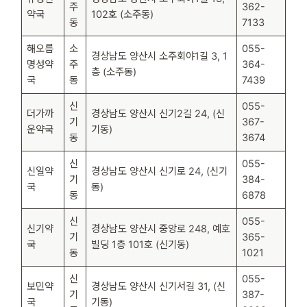
주
362-
약국
102호 (소주동)
동
7133
해오름
소
055-
경상남도 양산시 소주회야1길 3, 1
명성약
주
364-
층 (소주동)
국
동
7439
신
055-
더가까
경상남도 양산시 신기2길 24, (신
기
367-
운약국
기동)
동
3674
신
055-
신일약
경상남도 양산시 신기로 24, (신기
기
384-
국
동)
동
6878
신
055-
신기약
경상남도 양산시 중앙로 248, 예호
기
365-
국
빌딩 1층 101호 (신기동)
동
1021
신
055-
보민약
경상남도 양산시 신기서길 31, (신
기
387-
국
기동)