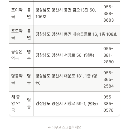
055-
조이약
동
경상남도 양산시 동면 금오13길 50,
388-
국
면
106호
8683
포도약
동
경상남도 양산시 동면 내송큰들로 16, 1층 108호
국
면
055-
웅상온
명
경상남도 양산시 서창로 56, (명동)
381-
약국
동
2880
055-
명동약
명
경상남도 양산시 대운로 181, 1층 (명
365-
국
동
동)
2584
새 중
055-
명
앙 약
경상남도 양산시 서창로 59-1, (명동)
385-
동
국
0576