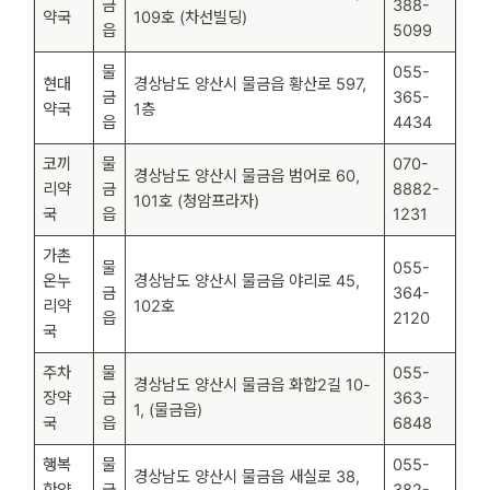
금
388-
약국
109호 (차선빌딩)
읍
5099
물
055-
현대
경상남도 양산시 물금읍 황산로 597,
금
365-
약국
1층
읍
4434
코끼
물
070-
경상남도 양산시 물금읍 범어로 60,
리약
금
8882-
101호 (청암프라자)
국
읍
1231
가촌
물
055-
온누
경상남도 양산시 물금읍 야리로 45,
금
364-
리약
102호
읍
2120
국
주차
물
055-
경상남도 양산시 물금읍 화합2길 10-
장약
금
363-
1, (물금읍)
국
읍
6848
행복
물
055-
경상남도 양산시 물금읍 새실로 38,
한약
금
382-