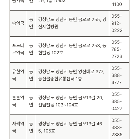
림약국
면
29, 1층 104호
4100
055-
동
경상남도 양산시 동면 금오로 255, 양
송약국
912-
면
산제일병원
0222
055-
포도나
동
경상남도 양산시 동면 금오로 253, 동
785-
무약국
면
현빌딩 102호
2723
055-
유한약
동
경상남도 양산시 동면 양산대로 377,
388-
국
면
농산물종합유통센터 1층
4777
055-
훈훈약
동
경상남도 양산시 동면 금오13길 20,
385-
국
면
센텀빌딩 103~104호
0427
055-
새싹약
동
경상남도 양산시 동면 금오13길 46-
383-
국
면
5, 105호
2385