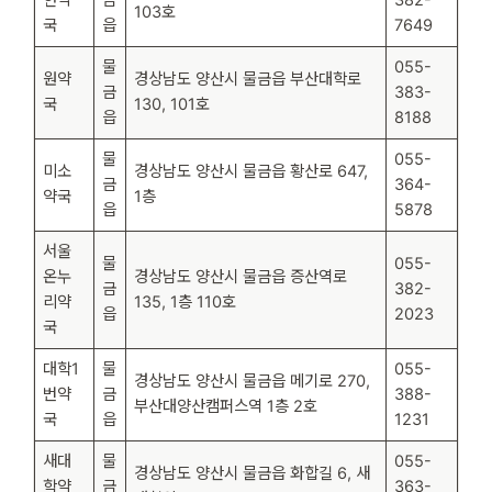
103호
국
읍
7649
물
055-
원약
경상남도 양산시 물금읍 부산대학로
금
383-
국
130, 101호
읍
8188
물
055-
미소
경상남도 양산시 물금읍 황산로 647,
금
364-
약국
1층
읍
5878
서울
물
055-
온누
경상남도 양산시 물금읍 증산역로
금
382-
리약
135, 1층 110호
읍
2023
국
대학1
물
055-
경상남도 양산시 물금읍 메기로 270,
번약
금
388-
부산대양산캠퍼스역 1층 2호
국
읍
1231
새대
물
055-
경상남도 양산시 물금읍 화합길 6, 새
학약
금
363-