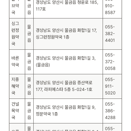
경상남도 양산시 물금읍 청운로 185,
브약
금
910-
117호
국
읍
8587
싱그
물
055-
런정
경상남도 양산시 물금읍 화합1길 17,
금
382-
원약
싱그런정원약국 1층
읍
4401
국
물
055-
바른
경상남도 양산시 물금읍 화합1길 3,
금
372-
약국
(물금읍)
읍
0058
지중
물
055-
경상남도 양산시 물금읍 증산역로
해약
금
911-
177, 라피에스타 5층 5-024-1호
국
읍
5020
건널
물
055-
경상남도 양산시 물금읍 화합1길 9,
목약
금
386-
정문약국 1층
국
읍
4288
물
055-