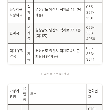
덕
055-
온누리큰
경상남도 양산시 덕계로 45, (덕
계
367-
사랑약국
계동)
동
1101
덕
055-
경상남도 양산시 덕계로 77, 1층
큰약국
계
388-
(덕계동)
동
4056
덕
055-
덕계 우정
경상남도 양산시 덕계로 46, 문
계
363-
약국
화빌딩 (덕계동)
동
3541
읍
요양기
전화번
면
주소
관명
호
동
070-