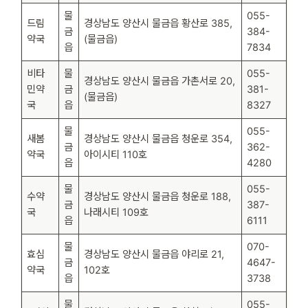
물
055-
드림
경상남도 양산시 물금읍 황산로 385,
금
384-
약국
(물금읍)
읍
7834
비타
물
055-
경상남도 양산시 물금읍 가촌서로 20,
민약
금
381-
(물금읍)
국
읍
8327
물
055-
새봄
경상남도 양산시 물금읍 청운로 354,
금
362-
약국
아이시티 110호
읍
4280
물
055-
수약
경상남도 양산시 물금읍 청운로 188,
금
387-
국
나래시티 109호
읍
6111
물
070-
효심
경상남도 양산시 물금읍 야리로 21,
금
4647-
약국
102호
읍
3738
물
055-