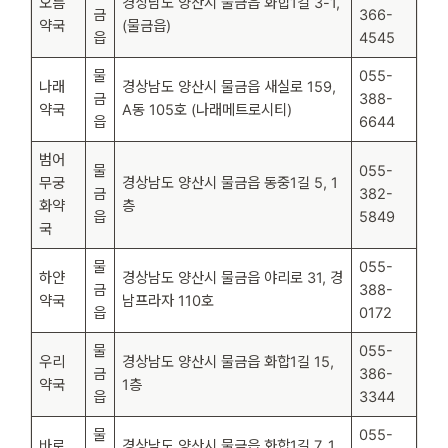
오름
경상남도 양산시 물금읍 화합1길 3-1,
금
366-
약국
(물금읍)
읍
4545
물
055-
나래
경상남도 양산시 물금읍 새실로 159,
금
388-
약국
A동 105호 (나래메트로시티)
읍
6644
범어
물
055-
무궁
경상남도 양산시 물금읍 동중1길 5, 1
금
382-
화약
층
읍
5849
국
물
055-
하얀
경상남도 양산시 물금읍 야리로 31, 경
금
388-
약국
남프라자 110호
읍
0172
물
055-
우리
경상남도 양산시 물금읍 화합1길 15,
금
386-
약국
1층
읍
3344
물
055-
바로
경상남도 양산시 물금읍 화합1길 7, 1