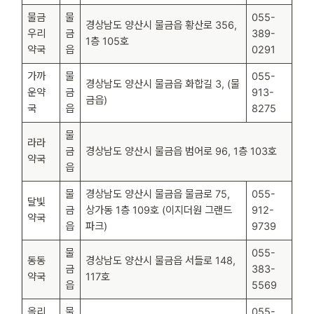
물금
물
055-
경상남도 양산시 물금읍 황산로 356,
우리
금
389-
1층 105호
약국
읍
0291
가까
물
055-
경상남도 양산시 물금읍 화합길 3, (물
운약
금
913-
금읍)
국
읍
8275
물
라라
금
경상남도 양산시 물금읍 범어로 96, 1층 103호
약국
읍
물
경상남도 양산시 물금읍 물금로 75,
055-
달빛
금
상가동 1층 109호 (이지더원 그랜드
912-
약국
읍
파크)
9739
물
055-
동동
경상남도 양산시 물금읍 서들로 148,
금
383-
약국
117호
읍
5569
올리
물
055-