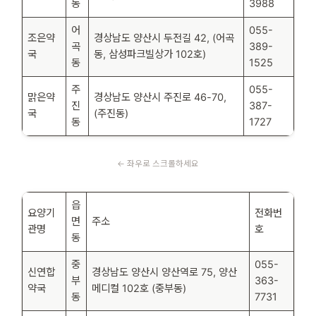
동
3988
어
055-
조은약
경상남도 양산시 두전길 42, (어곡
곡
389-
국
동, 삼성파크빌상가 102호)
동
1525
주
055-
맑은약
경상남도 양산시 주진로 46-70,
진
387-
국
(주진동)
동
1727
읍
요양기
전화번
면
주소
관명
호
동
중
055-
신연합
경상남도 양산시 양산역로 75, 양산
부
363-
약국
메디컬 102호 (중부동)
동
7731