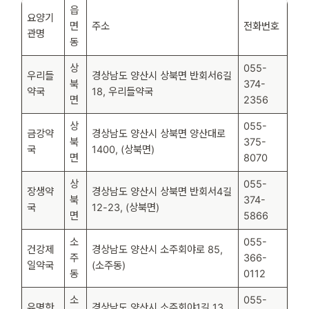
읍
요양기
면
주소
전화번호
관명
동
상
055-
우리들
경상남도 양산시 상북면 반회서6길
북
374-
약국
18, 우리들약국
면
2356
상
055-
금강약
경상남도 양산시 상북면 양산대로
북
375-
국
1400, (상북면)
면
8070
상
055-
장생약
경상남도 양산시 상북면 반회서4길
북
374-
국
12-23, (상북면)
면
5866
소
055-
건강제
경상남도 양산시 소주회야로 85,
주
366-
일약국
(소주동)
동
0112
소
055-
유명한
경상남도 양산시 소주회야1길 13,