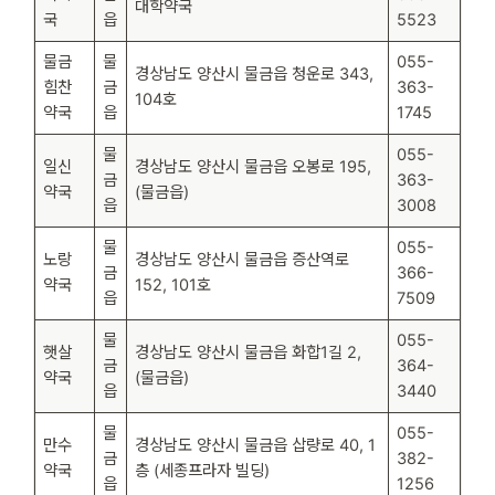
대학약국
국
읍
5523
물금
물
055-
경상남도 양산시 물금읍 청운로 343,
힘찬
금
363-
104호
약국
읍
1745
물
055-
일신
경상남도 양산시 물금읍 오봉로 195,
금
363-
약국
(물금읍)
읍
3008
물
055-
노랑
경상남도 양산시 물금읍 증산역로
금
366-
약국
152, 101호
읍
7509
물
055-
햇살
경상남도 양산시 물금읍 화합1길 2,
금
364-
약국
(물금읍)
읍
3440
물
055-
만수
경상남도 양산시 물금읍 삽량로 40, 1
금
382-
약국
층 (세종프라자 빌딩)
읍
1256