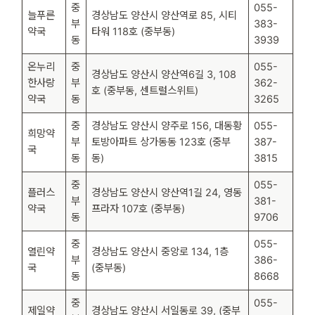
중
055-
늘푸른
경상남도 양산시 양산역로 85, 시티
부
383-
약국
타워 118호 (중부동)
동
3939
온누리
중
055-
경상남도 양산시 양산역6길 3, 108
한사랑
부
362-
호 (중부동, 센트럴스위트)
약국
동
3265
중
경상남도 양산시 양주로 156, 대동황
055-
희망약
부
토방아파트 상가동동 123호 (중부
387-
국
동
동)
3815
중
055-
플러스
경상남도 양산시 양산역1길 24, 영동
부
381-
약국
프라자 107호 (중부동)
동
9706
중
055-
열린약
경상남도 양산시 중앙로 134, 1층
부
386-
국
(중부동)
동
8668
중
055-
제일약
경상남도 양산시 서일동로 39, (중부