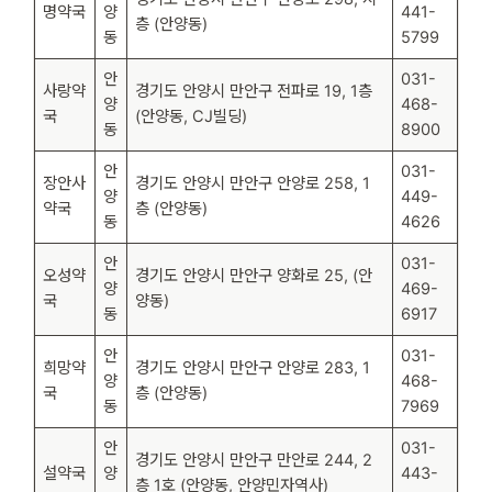
명약국
양
441-
층 (안양동)
동
5799
안
031-
사랑약
경기도 안양시 만안구 전파로 19, 1층
양
468-
국
(안양동, CJ빌딩)
동
8900
안
031-
장안사
경기도 안양시 만안구 안양로 258, 1
양
449-
약국
층 (안양동)
동
4626
안
031-
오성약
경기도 안양시 만안구 양화로 25, (안
양
469-
국
양동)
동
6917
안
031-
희망약
경기도 안양시 만안구 안양로 283, 1
양
468-
국
층 (안양동)
동
7969
안
031-
경기도 안양시 만안구 만안로 244, 2
설약국
양
443-
층 1호 (안양동, 안양민자역사)