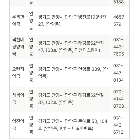
동
5188
안
우리한
경기도 안양시 만안구 냉천로193번길
4657
양
약국
27, (안양동)
579
동
덕천태
안
031-
경기도 안양시 만안구 태평로52번길
평양약
양
443-
47, 103호 (안양동, 덕천디스퀘어)
국
동
7605
안
031-
오렌지
경기도 안양시 만안구 안양로 339, (안
양
447-
약국
양동)
동
0134
안
070-
새싹약
경기도 안양시 만안구 태평로52번길
양
4144-
국
37, 102호 (안양동)
동
8768
안
031-
영진약
경기도 안양시 만안구 문예로 50, 104
양
442-
국
호 (안양동, 한림시티빌아파트)
동
6712