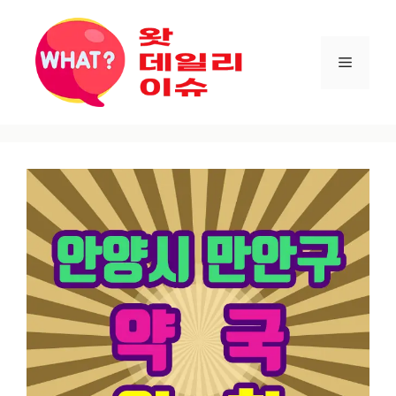
컨텐츠로
건너뛰기
메뉴