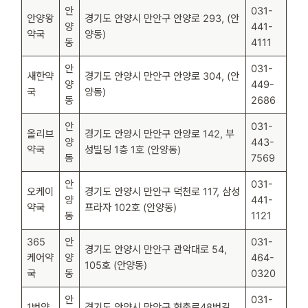
안
031-
안양왕
경기도 안양시 만안구 안양로 293, (안
양
441-
약국
양동)
동
4111
안
031-
새한약
경기도 안양시 만안구 안양로 304, (안
양
449-
국
양동)
동
2686
안
031-
올리브
경기도 안양시 만안구 안양로 142, 부
양
443-
약국
성빌딩 1층 1호 (안양동)
동
7569
안
031-
오케이
경기도 안양시 만안구 덕천로 117, 삼성
양
441-
약국
프라자 102호 (안양동)
동
1121
365
안
031-
경기도 안양시 만안구 관악대로 54,
케어약
양
464-
105호 (안양동)
국
동
0320
안
031-
1번약
경기도 안양시 만안구 현충로48번길