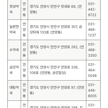
안
031-
정성약
경기도 안양시 만안구 장내로 68, (안
양
442-
국
양동)
동
9722
안
031-
늘편한
경기도 안양시 만안구 안양로 307, 금
양
466-
약국
상타워 103호 (안양동)
동
1237
안
031-
경기도 안양시 만안구 안양로 262, (안
수약국
양
468-
양동)
동
3350
안
031-
금강약
경기도 안양시 만안구 안양로 336,
양
464-
국
108호 (안양동, 금강빌딩)
동
0048
안
031-
대림약
경기도 안양시 만안구 안양로 97, (안양
양
449-
국
동)
동
8005
안
031-
경기도 안양시 만안구 안양로 298, 지