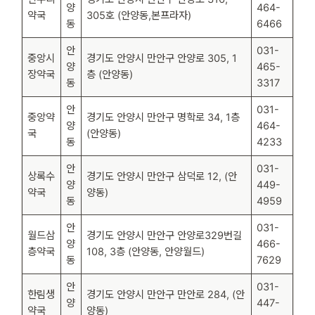
양
464-
약국
305호 (안양동,본프라자)
동
6466
안
031-
중앙시
경기도 안양시 만안구 안양로 305, 1
양
465-
장약국
층 (안양동)
동
3317
안
031-
중앙약
경기도 안양시 만안구 명학로 34, 1층
양
464-
국
(안양동)
동
4233
안
031-
상록수
경기도 안양시 만안구 삼덕로 12, (안
양
449-
약국
양동)
동
4959
안
031-
월드삼
경기도 안양시 만안구 안양로329번길
양
466-
층약국
108, 3층 (안양동, 안양월드)
동
7629
안
031-
한림생
경기도 안양시 만안구 만안로 284, (안
양
447-
약국
양동)