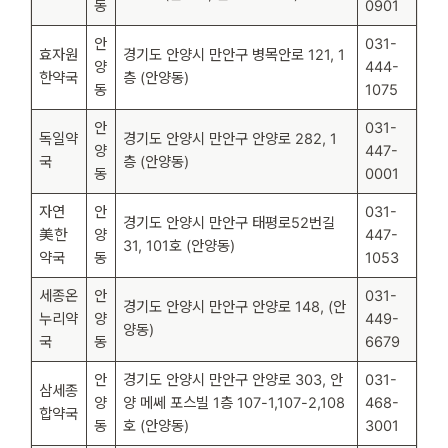
동
0901
안
031-
효자원
경기도 안양시 만안구 병목안로 121, 1
양
444-
한약국
층 (안양동)
동
1075
안
031-
독일약
경기도 안양시 만안구 안양로 282, 1
양
447-
국
층 (안양동)
동
0001
자연
안
031-
경기도 안양시 만안구 태평로52번길
美한
양
447-
31, 101호 (안양동)
약국
동
1053
세종온
안
031-
경기도 안양시 만안구 안양로 148, (안
누리약
양
449-
양동)
국
동
6679
안
경기도 안양시 만안구 안양로 303, 안
031-
삼세종
양
양 메쎄 포스빌 1층 107-1,107-2,108
468-
합약국
동
호 (안양동)
3001