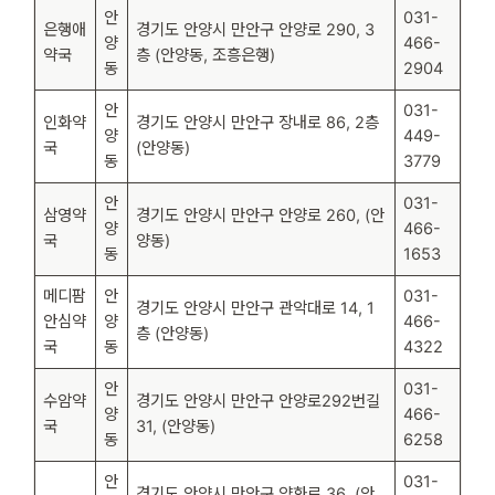
안
031-
은행애
경기도 안양시 만안구 안양로 290, 3
양
466-
약국
층 (안양동, 조흥은행)
동
2904
안
031-
인화약
경기도 안양시 만안구 장내로 86, 2층
양
449-
국
(안양동)
동
3779
안
031-
삼영약
경기도 안양시 만안구 안양로 260, (안
양
466-
국
양동)
동
1653
메디팜
안
031-
경기도 안양시 만안구 관악대로 14, 1
안심약
양
466-
층 (안양동)
국
동
4322
안
031-
수암약
경기도 안양시 만안구 안양로292번길
양
466-
국
31, (안양동)
동
6258
안
031-
경기도 안양시 만안구 양화로 36, (안