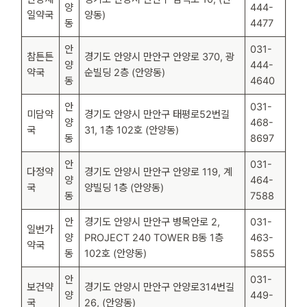
양
444-
일약국
양동)
동
4477
안
031-
참튼튼
경기도 안양시 만안구 안양로 370, 광
양
444-
약국
순빌딩 2층 (안양동)
동
4640
안
031-
미담약
경기도 안양시 만안구 태평로52번길
양
468-
국
31, 1층 102호 (안양동)
동
8697
안
031-
다정약
경기도 안양시 만안구 안양로 119, 계
양
464-
국
양빌딩 1층 (안양동)
동
7588
안
경기도 안양시 만안구 병목안로 2,
031-
일번가
양
PROJECT 240 TOWER B동 1층
463-
약국
동
102호 (안양동)
5855
안
031-
보건약
경기도 안양시 만안구 안양로314번길
양
449-
국
26, (안양동)