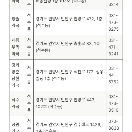
약국
해동빌딩 1층 103호 (석수동)
동
3214
석
031-
청솔
경기도 안양시 만안구 안양로 472, 1층
수
473-
약국
(석수동)
동
8275
세종
석
031-
경기도 안양시 만안구 충훈로 83, 1층
우리
수
471-
(석수동)
약국
동
8241
경희
석
031-
양춘
경기도 안양시 만안구 석천로 172, 성우
수
441-
당한
빌딩 1층 (석수동)
동
6762
약국
석
031-
석수
경기도 안양시 만안구 안양로 443,
수
473-
약국
102호 (석수동)
동
0510
석
070-
성원
경기도 안양시 만안구 경수대로 1426,
수
8833
약국
2층 (석수동)