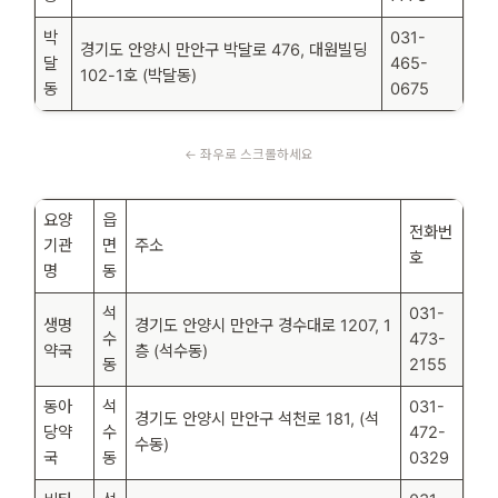
박
031-
경기도 안양시 만안구 박달로 476, 대원빌딩
달
465-
102-1호 (박달동)
동
0675
요양
읍
전화번
기관
면
주소
호
명
동
석
031-
생명
경기도 안양시 만안구 경수대로 1207, 1
수
473-
약국
층 (석수동)
동
2155
동아
석
031-
경기도 안양시 만안구 석천로 181, (석
당약
수
472-
수동)
국
동
0329