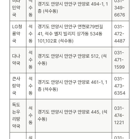
비타
석
031-
경기도 안양시 만안구 안양로 494-1, 1
민약
수
349-
층 (석수동)
국
동
6676
LG청
석
경기도 안양시 만안구 연현로79번길
031-
룡약
수
41, 석수 엘지 빌리지 상가동 534동
472-
국
동
101,102호 (석수동)
4487
석
031-
다나
경기도 안양시 만안구 안양로 512, (석
수
471-
약국
수동)
동
1599
큰사
석
031-
경기도 안양시 만안구 안양로 461-1, 1
랑약
수
473-
층 (석수동)
국
동
6354
독도
석
031-
는우
경기도 안양시 만안구 안양로 445, (석
수
474-
리땅
수동)
동
1221
약국
석
031-