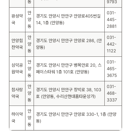
동
9793
안
031-
광성약
경기도 안양시 만안구 안양로405번길
양
445-
국
14, 1층 (안양동)
동
2881
안
031-
안양힘
경기도 안양시 만안구 안양로 286, (안
양
442-
찬약국
양동)
동
1122
안
031-
삼덕공
경기도 안양시 만안구 병목안로 20, 스
양
465-
원약국
페이스타워 1층 101호 (안양동)
동
3675
안
031-
참사랑
경기도 안양시 만안구 창박로 38, 103
양
468-
약국
호 (안양동, 수리산현대홈타운상가)
동
3337
안
하이약
경기도 안양시 만안구 안양로 330-1, 1층 (안양
양
국
동)
동