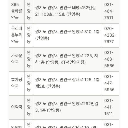
365
안
031-
경기도 안양시 만안구 태평로52번길
올바른
양
464-
21, 103호, 115호 (안양동)
약국
동
7511
우리네
안
070-
경기도 안양시 만안구 안양로 310, 1층
온누리
양
4232-
(안양동)
약국
동
7677
안
031-
가까운
경기도 안양시 만안구 안양로 225, 지
양
468-
약국
하1층 (안양동, KT서안양지점)
동
5566
안
031-
효자당
경기도 안양시 만안구 장내로 125, 1층
양
447-
약국
제5호 (안양동)
동
5956
안
031-
경기도 안양시 만안구 안양로292번길
이약국
양
441-
3, 1층 (안양동)
동
1511
안
031-
안양제
경기도 안양시 만안구 삼덕로 10, (안