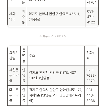
동
-1704
석
031-
세화
경기도 안양시 만안구 안양로 455-1,
수
471-
약국
(석수동)
동
4122
읍
요양기
전화번
면
주소
관명
호
동
제일온
안
070-
경기도 안양시 만안구 안양로 407,
누리약
양
7633-
102호 (안양동)
국
동
3870
다보온
안
경기도 안양시 만안구 안양천서로 177,
031-
누리약
양
지하1층 (안양동, 래미안안양메가트리
446-
국
동
아)
3936