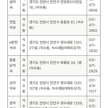
곰약
경기도 안양시 만안구 안양로510번길
수
472-
국
18, (석수동)
동
0606
석
031-
한일
경기도 안양시 만안구 충훈로 87, (석수
수
471-
약국
동)
동
3892
석
031-
e편한
경기도 안양시 만안구 경수대로 1201,
수
471-
약국
211호 (석수동, 석수대림아파트상가)
동
2830
충훈
석
031-
경기도 안양시 만안구 와룡로 34, 1층
당약
수
471-
(석수동)
국
동
2829
석
031-
삼아
경기도 안양시 만안구 경수대로 1201,
수
474-
약국
107호 (석수동, 석수대림아파트상가)
동
1077
석
031-
관악
경기도 안양시 만안구 경수대로 1259,
수
472-