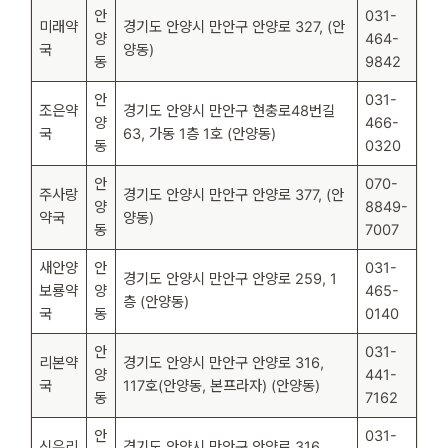
안
031-
미래약
경기도 안양시 만안구 안양로 327, (안
양
464-
국
양동)
동
9842
안
031-
조은약
경기도 안양시 만안구 현충로48번길
양
466-
국
63, 가동 1층 1호 (안양동)
동
0320
안
070-
주사랑
경기도 안양시 만안구 안양로 377, (안
양
8849-
약국
양동)
동
7007
새안양
안
031-
경기도 안양시 만안구 안양로 259, 1
보룡약
양
465-
층 (안양동)
국
동
0140
안
031-
리본약
경기도 안양시 만안구 안양로 316,
양
441-
국
117호(안양동, 본프라자) (안양동)
동
7162
안
031-
신우리
경기도 안양시 만안구 안양로 316,