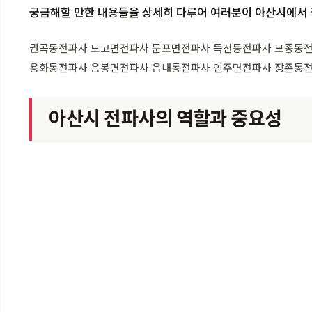
궁금해할 만한 내용들을 상세히 다루어 여러분이 아산시에서 필
권곡동전파사 도고면전파사 둔포면전파사 득산동전파사 모종동전
용화동전파사 음봉면전파사 읍내동전파사 인주면전파사 장존동
아산시 전파사의 역할과 중요성