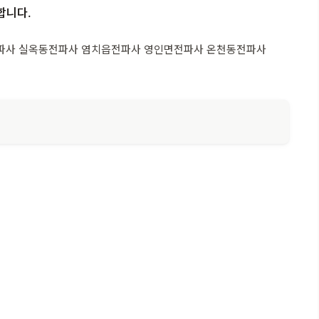
합니다.
파사 실옥동전파사 염치읍전파사 영인면전파사 온천동전파사