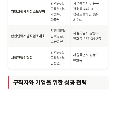
인력공급,
서울특별시 강동구
고용알선>
천호동 447-3
영앤크린가사청소도우미
가정부,
청광노블하임 3층
파출부
312호
지원,대행>
서울특별시 강동구
한신인력개발직업소개소
인력공급,
천호동 237-34 2층
고용알선
인력공급,
서울특별시 강동구
서울간병인협회
고용알선>
천호동
간병인
구직자와 기업을 위한 성공 전략