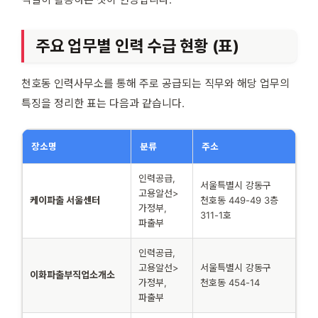
주요 업무별 인력 수급 현황 (표)
천호동 인력사무소를 통해 주로 공급되는 직무와 해당 업무의
특징을 정리한 표는 다음과 같습니다.
장소명
분류
주소
인력공급,
서울특별시 강동구
고용알선>
케이파출 서울센터
천호동 449-49 3층
가정부,
311-1호
파출부
인력공급,
고용알선>
서울특별시 강동구
이화파출부직업소개소
가정부,
천호동 454-14
파출부