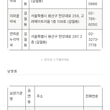
약국
(갈월동)
동
0966
갈
02-
미라클
서울특별시 용산구 한강대로 259, 고
월
795-
약국
려에이트리움 1층 109호 (갈월동)
동
6050
연희온
갈
02-
서울특별시 용산구 한강대로 297, 2
누리약
월
3273-
층 (갈월동)
국
동
7778
남영동
읍
요양기관
면
주소
전화번호
명
동