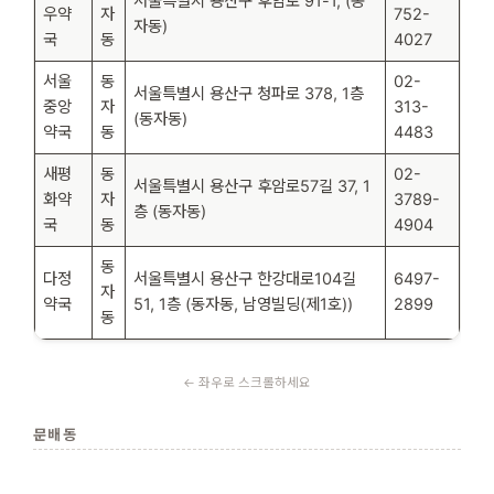
서울특별시 용산구 후암로 91-1, (동
우약
자
752-
자동)
국
동
4027
서울
동
02-
서울특별시 용산구 청파로 378, 1층
중앙
자
313-
(동자동)
약국
동
4483
새평
동
02-
서울특별시 용산구 후암로57길 37, 1
화약
자
3789-
층 (동자동)
국
동
4904
동
다정
서울특별시 용산구 한강대로104길
6497-
자
약국
51, 1층 (동자동, 남영빌딩(제1호))
2899
동
문배동