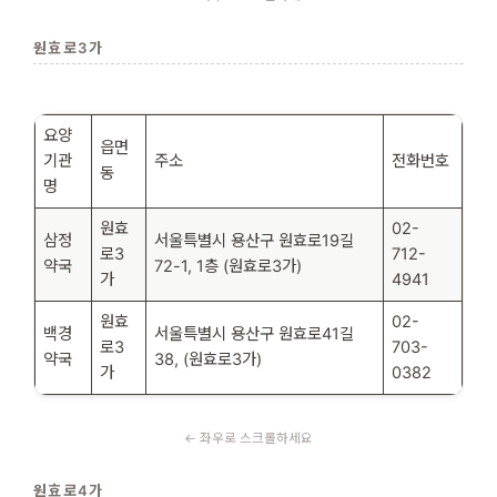
원효로3가
요양
읍면
기관
주소
전화번호
동
명
원효
02-
삼정
서울특별시 용산구 원효로19길
로3
712-
약국
72-1, 1층 (원효로3가)
가
4941
원효
02-
백경
서울특별시 용산구 원효로41길
로3
703-
약국
38, (원효로3가)
가
0382
원효로4가