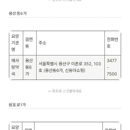
용산동6가
요양
읍면
전화번
기관
주소
동
호
명
예사
용산
3477
서울특별시 용산구 이촌로 352, 103
랑약
동6
-
호 (용산동6가, 신동아쇼핑)
국
가
7500
원효로1가
요양