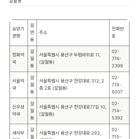
갈월동
읍
요양기
전화번
면
주소
관명
호
동
갈
02-
정화약
서울특별시 용산구 두텁바위로 11,
월
774-
국
(갈월동)
동
2399
갈
02-
서울약
서울특별시 용산구 한강대로 312, 2
월
774-
국
층 2호 (갈월동)
동
9207
갈
02-
신우성
서울특별시 용산구 한강대로77길 10,
월
714-
약국
(갈월동)
동
5392
갈
02-
새서부
서울특별시 용산구 한강대로 293,
월
715-