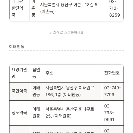
메디팜
이
02-
서울특별시 용산구 이촌로18길 5,
한진약
촌
712-
(이촌동)
국
동
8259
이태원동
요양기관
읍면
주소
전화번호
명
동
이태
서울특별시 용산구 이태원로
02-749-
국민약국
원동
186, 1층 (이태원동)
7799
02-
이태
서울특별시 용산구 회나무로
성도약국
793-
원동
25, (이태원동)
9991
02-