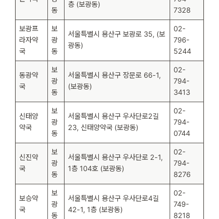
층 (보광동)
동
7328
보광프
보
02-
서울특별시 용산구 보광로 35, (보
라자약
광
796-
광동)
국
동
5244
보
02-
동광약
서울특별시 용산구 장문로 66-1,
광
794-
국
(보광동)
동
3413
보
02-
신태양
서울특별시 용산구 우사단로2길
광
794-
약국
23, 신태양약국 (보광동)
동
0744
보
02-
신진약
서울특별시 용산구 우사단로 2-1,
광
794-
국
1층 104호 (보광동)
동
8276
보
02-
보승약
서울특별시 용산구 우사단로4길
광
749-
국
42-1, 1층 (보광동)
동
8218