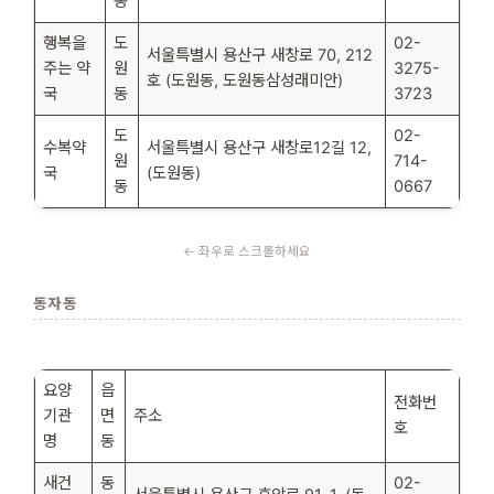
동
행복을
도
02-
서울특별시 용산구 새창로 70, 212
주는 약
원
3275-
호 (도원동, 도원동삼성래미안)
국
동
3723
도
02-
수복약
서울특별시 용산구 새창로12길 12,
원
714-
국
(도원동)
동
0667
동자동
요양
읍
전화번
기관
면
주소
호
명
동
새건
동
02-