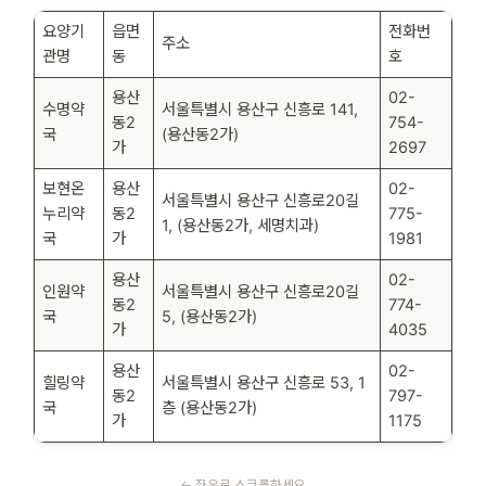
요양기
읍면
전화번
주소
관명
동
호
용산
02-
수명약
서울특별시 용산구 신흥로 141,
동2
754-
국
(용산동2가)
가
2697
보현온
용산
02-
서울특별시 용산구 신흥로20길
누리약
동2
775-
1, (용산동2가, 세명치과)
국
가
1981
용산
02-
인원약
서울특별시 용산구 신흥로20길
동2
774-
국
5, (용산동2가)
가
4035
용산
02-
힐링약
서울특별시 용산구 신흥로 53, 1
동2
797-
국
층 (용산동2가)
가
1175