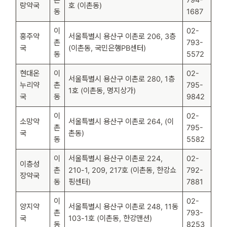
랑약국
호 (이촌동)
동
1687
이
02-
홍주약
서울특별시 용산구 이촌로 206, 3층
촌
793-
국
(이촌동, 국민은행PB센터)
동
5572
현대온
이
02-
서울특별시 용산구 이촌로 280, 1층
누리약
촌
795-
1호 (이촌동, 명지상가)
국
동
9842
이
02-
소망약
서울특별시 용산구 이촌로 264, (이
촌
795-
국
촌동)
동
5582
이
서울특별시 용산구 이촌로 224,
02-
이층성
촌
210-1, 209, 217호 (이촌동, 한강쇼
792-
장약국
동
핑센터)
7881
이
02-
양지약
서울특별시 용산구 이촌로 248, 11동
촌
793-
국
103-1호 (이촌동, 한강맨션)
동
8253