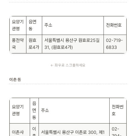
요양기
읍면
주소
전화번호
관명
동
풍전약
원효
서울특별시 용산구 원효로25길
02-719-
국
로4가
31, (원효로4가)
6833
이촌동
읍
요양기
전화번
면
주소
관명
호
동
이
02-
이촌사
서울특별시 용산구 이촌로 300, 제1
촌
794-