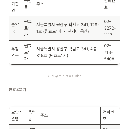
읍면
전화번
기관
주소
동
호
명
원효
02-
솔약
서울특별시 용산구 백범로 341, 128-
로1
3272-
국
1호 (원효로1가, 리첸시아 용산)
가
1117
원효
02-
우정
서울특별시 용산구 백범로 341, A동
로1
713-
약국
315호 (원효로1가)
가
5408
원효로2가
요양기
읍면
전화번
주소
관명
동
호