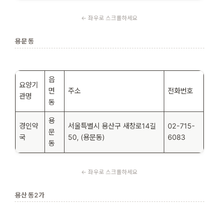
용문동
읍
요양기
면
주소
전화번호
관명
동
용
경인약
서울특별시 용산구 새창로14길
02-715-
문
국
50, (용문동)
6083
동
용산동2가