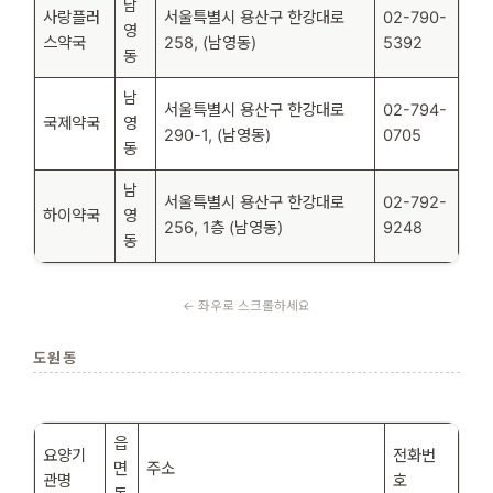
남
사랑플러
서울특별시 용산구 한강대로
02-790-
영
스약국
258, (남영동)
5392
동
남
서울특별시 용산구 한강대로
02-794-
국제약국
영
290-1, (남영동)
0705
동
남
서울특별시 용산구 한강대로
02-792-
하이약국
영
256, 1층 (남영동)
9248
동
도원동
읍
요양기
전화번
면
주소
관명
호