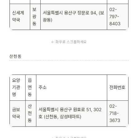
보
02-
신세계
서울특별시 용산구 장문로 94, (보
광
797-
약국
광동)
동
8403
산천동
요양
읍
기관
면
주소
전화번호
명
동
산
02-
금보
서울특별시 용산구 원효로 51, 302
천
718-
약국
호 (산천동, 삼성테마트)
동
3673