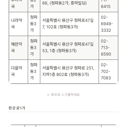
66, (청파동2가, 중하빌딩)
국
가
6415
청파
02-
나라약
서울특별시 용산구 청파로47길
동3
6949-
국
7, 102호 (청파동3가)
가
3332
청파
02-
해란약
서울특별시 용산구 청파로47길
동3
713-
국
53, 1층 (청파동3가)
가
6590
청파
02-
다올약
서울특별시 용산구 청파로 251,
동3
702-
국
지하1층 B02호 (청파동3가)
가
7083
한강로1가