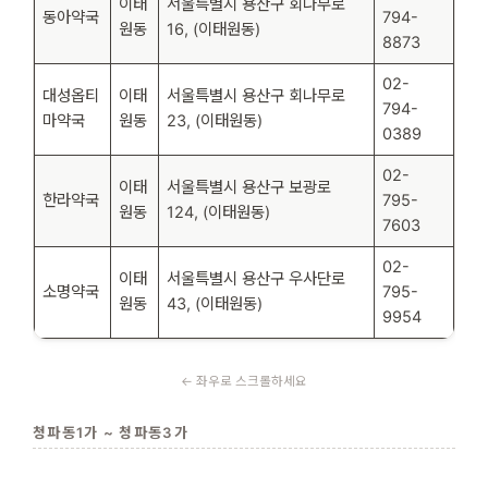
이태
서울특별시 용산구 회나무로
동아약국
794-
원동
16, (이태원동)
8873
02-
대성옵티
이태
서울특별시 용산구 회나무로
794-
마약국
원동
23, (이태원동)
0389
02-
이태
서울특별시 용산구 보광로
한라약국
795-
원동
124, (이태원동)
7603
02-
이태
서울특별시 용산구 우사단로
소명약국
795-
원동
43, (이태원동)
9954
청파동1가 ~ 청파동3가