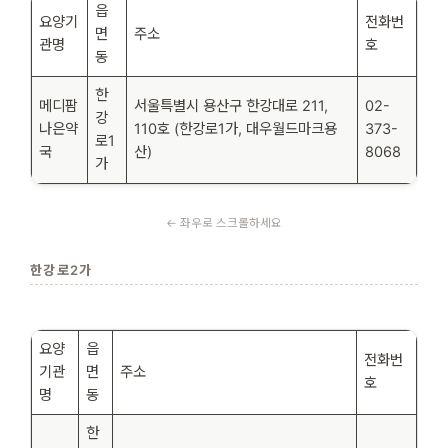
읍
요양기
전화번
면
주소
관명
호
동
한
메디팜
서울특별시 용산구 한강대로 211,
02-
강
나은약
110호 (한강로1가, 대우월드마크용
373-
로1
국
산)
8068
가
한강로2가
요양
읍
전화번
기관
면
주소
호
명
동
한