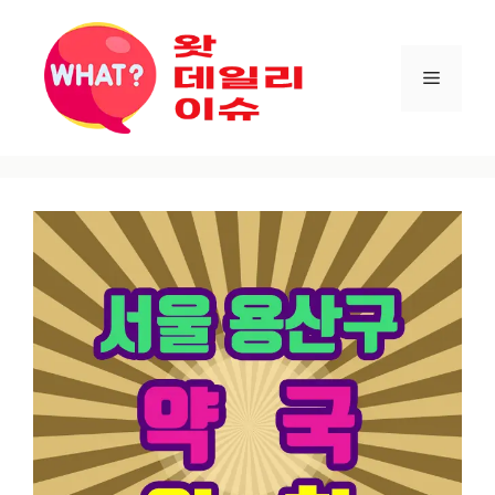
컨텐츠로
건너뛰기
메뉴