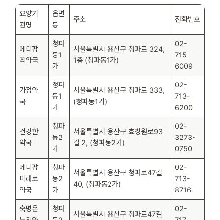
요양기
읍면
주소
전화번호
관명
동
청파
02-
메디팜
서울특별시 용산구 청파로 324,
동1
715-
최약국
1층 (청파동1가)
가
6009
청파
02-
가정약
서울특별시 용산구 청파로 333,
동1
713-
국
(청파동1가)
가
6200
청파
02-
건강한
서울특별시 용산구 효창원로93
동2
3273-
약국
길 2, (청파동2가)
가
0750
메디팜
청파
02-
서울특별시 용산구 청파로47길
미래로
동2
713-
40, (청파동2가)
약국
가
8716
숙명온
청파
02-
서울특별시 용산구 청파로47길
누리약
동2
717-