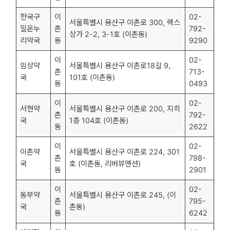
한국구
이
02-
서울특별시 용산구 이촌로 300, 렉스
일온누
촌
792-
상가 2-2, 3-1호 (이촌동)
리약국
동
9290
이
02-
임상약
서울특별시 용산구 이촌로18길 9,
촌
713-
국
101호 (이촌동)
동
0493
이
02-
서현약
서울특별시 용산구 이촌로 200, 지히
촌
792-
국
1층 104호 (이촌동)
동
2622
이
02-
이촌약
서울특별시 용산구 이촌로 224, 301
촌
798-
국
호 (이촌동, 리버뷰맨션)
동
2901
이
02-
동부약
서울특별시 용산구 이촌로 245, (이
촌
795-
국
촌동)
동
6242