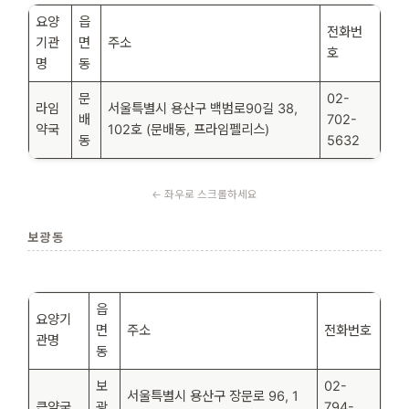
요양
읍
전화번
기관
면
주소
호
명
동
문
02-
라임
서울특별시 용산구 백범로90길 38,
배
702-
약국
102호 (문배동, 프라임펠리스)
동
5632
보광동
읍
요양기
면
주소
전화번호
관명
동
보
02-
서울특별시 용산구 장문로 96, 1
큰약국
광
794-