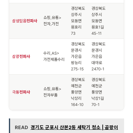
경상북도
경상북도
상주시
상주시
쇼핑,유통>
삼성믿음
전파사
모동면
모동면
전자,가전
용호리
용호1길
73
45-11
경상북도
경상북도
문경시
문경시
수리,AS>
삼광
전파사
가은읍
가은읍
가전제품수리
왕능리
대야로
275-15
2470-1
경상북도
경상북도
예천군
예천군
쇼핑,유통>
극동
전파사
풍양면
풍양면
전자부품
낙상리
낙상1길
164-10
70-1
READ
경기도 군포시 산본2동 세탁기 청소 | 곰팡이