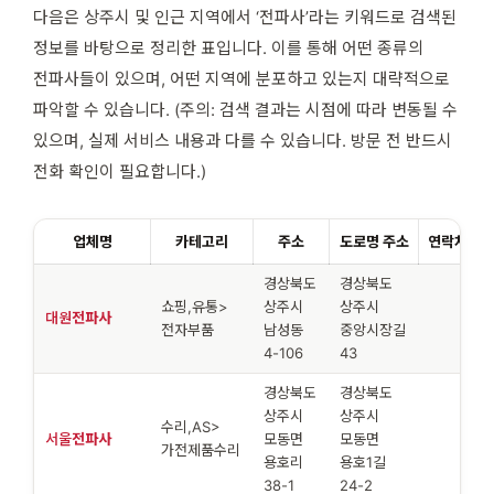
다음은 상주시 및 인근 지역에서 ‘전파사’라는 키워드로 검색된
정보를 바탕으로 정리한 표입니다. 이를 통해 어떤 종류의
전파사들이 있으며, 어떤 지역에 분포하고 있는지 대략적으로
파악할 수 있습니다. (주의: 검색 결과는 시점에 따라 변동될 수
있으며, 실제 서비스 내용과 다를 수 있습니다. 방문 전 반드시
전화 확인이 필요합니다.)
업체명
카테고리
주소
도로명 주소
연락처
경상북도
경상북도
쇼핑,유통>
상주시
상주시
대원
전파사
전자부품
남성동
중앙시장길
4-106
43
경상북도
경상북도
상주시
상주시
수리,AS>
서울
전파사
모동면
모동면
가전제품수리
용호리
용호1길
38-1
24-2