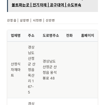
볼트파는곳 | 전기자재 | 공구대여 | 수도부속
산청읍 | 삼장면 | 시천면 | 신안면
업체명
주소
도로명주소
전화
홈페이지
경상
남도
산청
경상남도
산청식
군 산
산청군 산
자재마
청읍
청읍 웅석
트
옥산
봉로 48
리 1
67-
5
경상