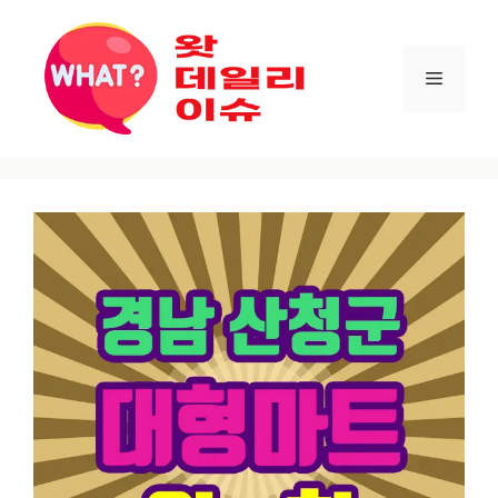
컨텐츠로
건너뛰기
메뉴