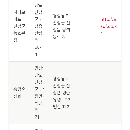
남도
하나로
산청
경상남도
마트
군 산
http://n
산청군 산
산청군
청읍
scf.co.k
청읍 웅석
농협본
산청
r
봉로 3
점
리 1
68-
4
경상
남도
경상남도
산청
산청군 삼
송정숲
군 삼
장면 평촌
상회
장면
유평로23
석남
번길 122
리 1
71