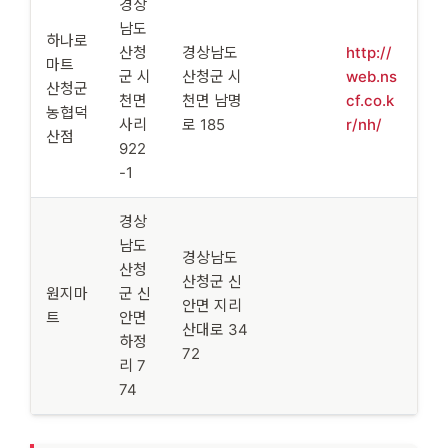
경상
남도
하나로
산청
경상남도
http://
마트
군 시
산청군 시
web.ns
산청군
천면
천면 남명
cf.co.k
농협덕
사리
로 185
r/nh/
산점
922
-1
경상
남도
경상남도
산청
산청군 신
원지마
군 신
안면 지리
트
안면
산대로 34
하정
72
리 7
74