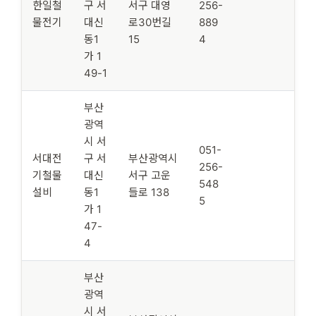
한일철
구 서
서구 대영
256-
물전기
대신
로30번길
889
동1
15
4
가 1
49-1
부산
광역
시 서
051-
서대전
구 서
부산광역시
256-
기철물
대신
서구 고운
548
설비
동1
들로 138
5
가 1
47-
4
부산
광역
시 서