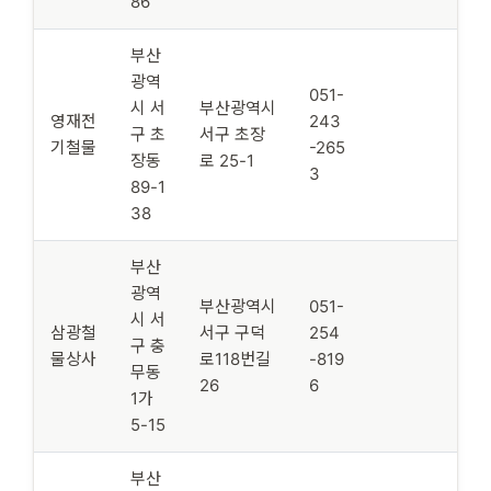
86
부산
광역
051-
시 서
부산광역시
영재전
243
구 초
서구 초장
기철물
-265
장동
로 25-1
3
89-1
38
부산
광역
부산광역시
051-
시 서
삼광철
서구 구덕
254
구 충
물상사
로118번길
-819
무동
26
6
1가
5-15
부산