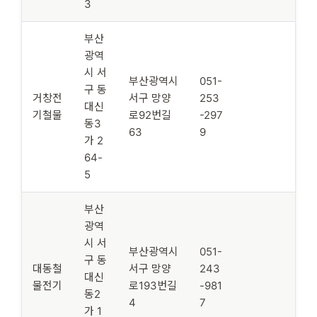
3
부산
광역
시 서
부산광역시
051-
구 동
거창전
서구 망양
253
대신
기철물
로92번길
-297
동3
63
9
가 2
64-
5
부산
광역
시 서
부산광역시
051-
구 동
대동철
서구 망양
243
대신
물전기
로193번길
-981
동2
4
7
가 1