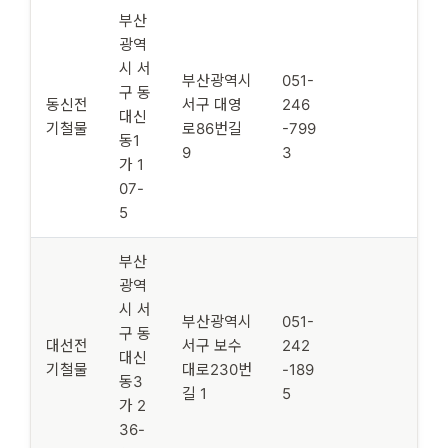
부산
광역
시 서
부산광역시
051-
구 동
동신전
서구 대영
246
대신
기철물
로86번길
-799
동1
9
3
가 1
07-
5
부산
광역
시 서
부산광역시
051-
구 동
대선전
서구 보수
242
대신
기철물
대로230번
-189
동3
길 1
5
가 2
36-