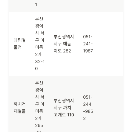
1
부산
광역
시 서
부산광역시
051-
대림철
구 아
서구 해돋
241-
물점
미동
이로 282
1987
2가
32-1
0
부산
광역
시 서
051-
부산광역시
까치건
구 아
244
서구 까치
재철물
미동
-985
고개로 110
2가
2
265