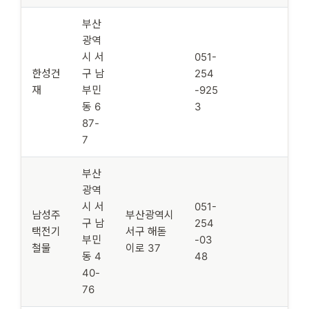
부산
광역
시 서
051-
한성건
구 남
254
재
부민
-925
동 6
3
87-
7
부산
광역
시 서
051-
남성주
부산광역시
구 남
254
택전기
서구 해돋
부민
-03
철물
이로 37
동 4
48
40-
76