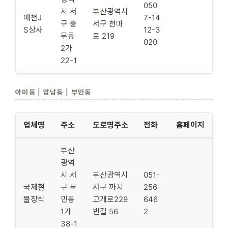
050
시 서
부산광역시
예천J
7-14
구 충
서구 천마
S상사
12-3
무동
로 219
020
2가
22-1
아미동 | 암남동 | 부민동
업체명
주소
도로명주소
전화
홈페이지
부산
광역
시 서
부산광역시
051-
국제철
구 부
서구 까치
256-
물장식
민동
고개로229
646
1가
번길 56
2
38-1