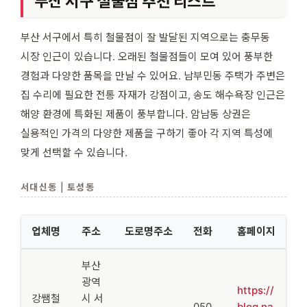
부산 서구 철물점 추천 리스트
부산 서구에서 특히 철물점이 잘 발달된 지역으로는 충무동
시장 인근이 있습니다. 오래된 철물점들이 모여 있어 풍부한
경험과 다양한 품목을 만날 수 있어요. 남부민동 주택가 주변은
집 수리에 필요한 전통 자재가 강점이고, 송도 해수욕장 인근은
해양 환경에 특화된 제품이 풍부합니다. 암남동 상권은
실용적인 가격의 다양한 제품을 구하기 좋아 각 지역 특성에
맞게 선택할 수 있습니다.
서대신동 | 토성동
업체명
주소
도로명주소
전화
홈페이지
부산
광역
https://
강쌤철
시 서
050
blog.na