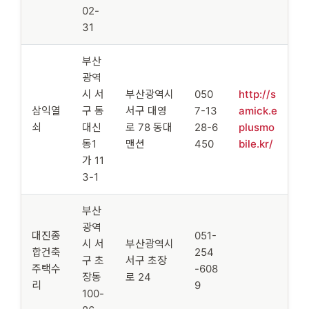
02-
31
부산
광역
시 서
부산광역시
050
http://s
삼익열
구 동
서구 대영
7-13
amick.e
쇠
대신
로 78 동대
28-6
plusmo
동1
맨션
450
bile.kr/
가 11
3-1
부산
광역
대진종
051-
시 서
부산광역시
합건축
254
구 초
서구 초장
주택수
-608
장동
로 24
리
9
100-