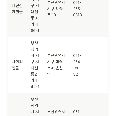
부산광역시
051-
대신전
구 서
서구 망양
255-
기철물
대신
로 19
0618
동3
가 4
86-1
부산
광역
시 서
부산광역시
051-
사거리
구 서
서구 대영
254
철물
대신
로45번길
-80
동2
11
32
가 1
42-1
부산
광역
시 서
부산광역시
051-