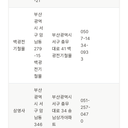
-21
부산
광역
시 서
050
구 암
부산광역시
7-14
백광전
남동
서구 충무
34-
기철물
279
대로 41 백
093
-15
광전기철물
3
백광
전기
철물
부산
광역
부산광역시
051-
시 서
서구 충무
257-
삼영사
구 암
대로 34 송
047
남동
남상가아파
0
346
트