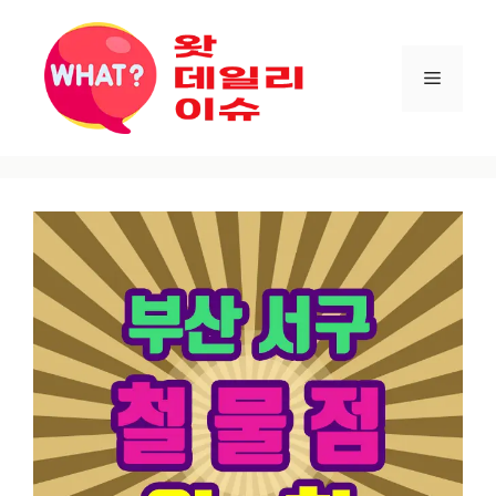
컨텐츠로
건너뛰기
메뉴