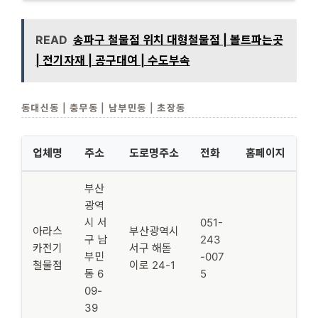
READ
송파구 철물점 위치 대형철물점 | 볼트파는곳
| 전기자재 | 공구대여 | 수도부속
동대신동 | 충무동 | 남부민동 | 초장동
업체명
주소
도로명주소
전화
홈페이지
부산
광역
시 서
051-
아라스
부산광역시
구 남
243
카전기
서구 해돋
부민
-007
철물점
이로 24-1
동 6
5
09-
39