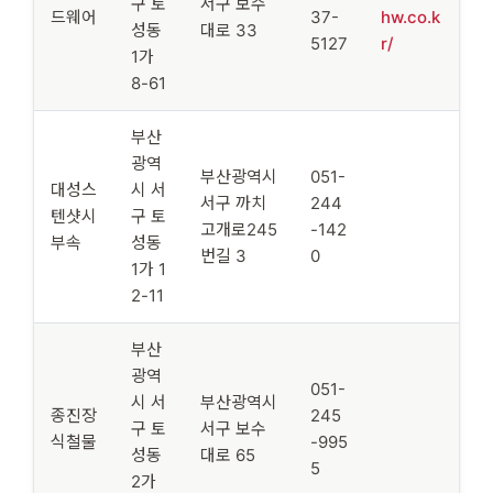
구 토
서구 보수
드웨어
37-
hw.co.k
성동
대로 33
5127
r/
1가
8-61
부산
광역
부산광역시
051-
대성스
시 서
서구 까치
244
텐샷시
구 토
고개로245
-142
부속
성동
번길 3
0
1가 1
2-11
부산
광역
051-
시 서
부산광역시
종진장
245
구 토
서구 보수
식철물
-995
성동
대로 65
5
2가