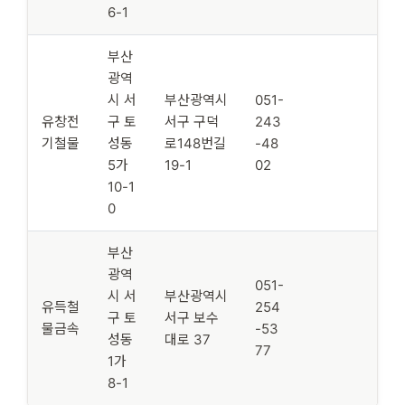
6-1
부산
광역
시 서
부산광역시
051-
유창전
구 토
서구 구덕
243
기철물
성동
로148번길
-48
5가
19-1
02
10-1
0
부산
광역
051-
시 서
부산광역시
유득철
254
구 토
서구 보수
물금속
-53
성동
대로 37
77
1가
8-1