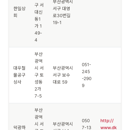
부산광역시
구 서
한일상
서구 대영
대신
회
로30번길
동1
19-1
가 1
49-
4
부산
광역
051-
대우철
시 서
부산광역시
245
물공구
구 토
서구 보수
-290
상사
성동
대로 59
9
2가
7-5
부산
광역
050
http://
시 서
부산광역시
덕광하
7-13
www.dk