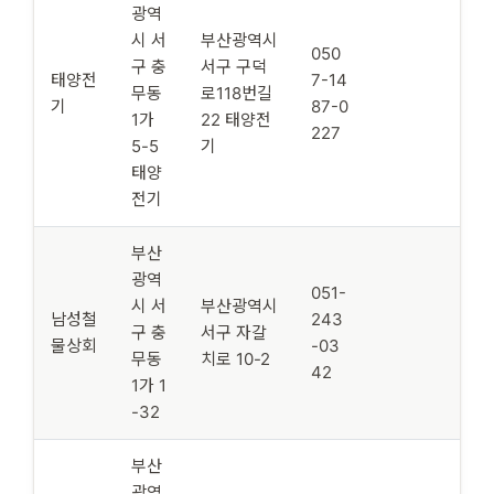
광역
시 서
부산광역시
050
구 충
서구 구덕
태양전
7-14
무동
로118번길
기
87-0
1가
22 태양전
227
5-5
기
태양
전기
부산
광역
051-
시 서
부산광역시
남성철
243
구 충
서구 자갈
물상회
-03
무동
치로 10-2
42
1가 1
-32
부산
광역