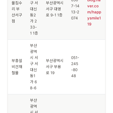
물집수
구 서
부산광역시
7-14
ver.co
리 부
대신
서구 대영
13-2
m/happ
산서구
동2
로 9-1 1층
074
ysmile1
점
가 2
19
33-
1 1층
부산
광역
시 서
051-
부흥설
부산광역시
구 서
245
비건재
서구 부용
대신
-80
철물
로 19
동1
48
가 6
8-6
부산
광역
시 서