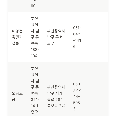
99
부산
광역
051-
태양건
시 남
부산광역시
642
축전기
구 문
남구 문현
-141
철물
현동
로 7
6
183-
104
부산
광역
시 남
050
구 문
부산광역시
7-14
오공오
현동
남구 지게
44-
공
351-
골로 28 1
505
14 1
층오공오공
3
층오