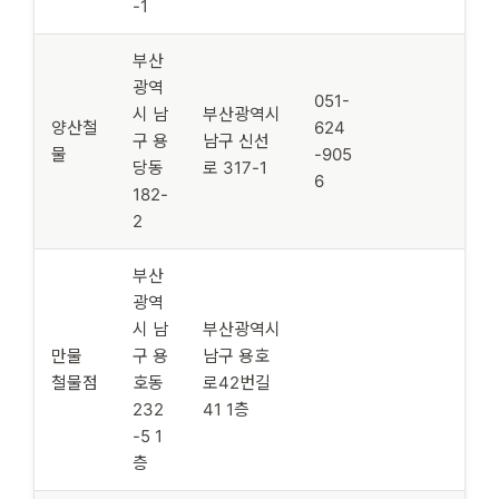
-1
부산
광역
051-
시 남
부산광역시
양산철
624
구 용
남구 신선
물
-905
당동
로 317-1
6
182-
2
부산
광역
시 남
부산광역시
만물
구 용
남구 용호
철물점
호동
로42번길
232
41 1층
-5 1
층