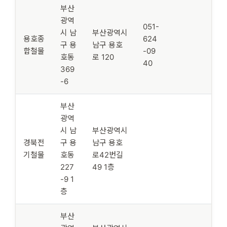
부산
광역
051-
시 남
부산광역시
용호종
624
구 용
남구 용호
합철물
-09
호동
로 120
40
369
-6
부산
광역
시 남
부산광역시
경북전
구 용
남구 용호
기철물
호동
로42번길
227
49 1층
-9 1
층
부산