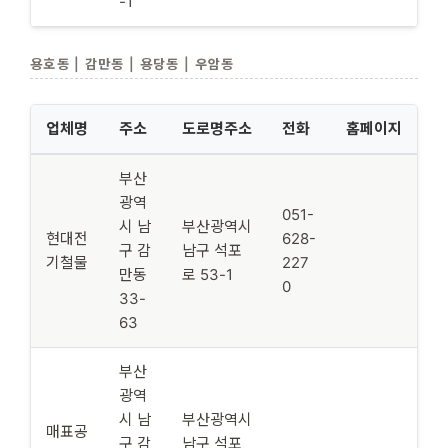
-1
용호동 | 감만동 | 용당동 | 우암동
업체명
주소
도로명주소
전화
홈페이지
부산
광역
051-
시 남
부산광역시
현대전
628-
구 감
남구 석포
기철물
227
만동
로 53-1
0
33-
63
부산
광역
시 남
부산광역시
매표공
구 감
남구 석포