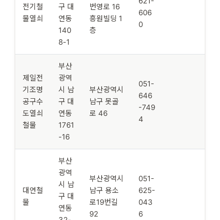
621-
전기철
구 대
번영로 16
606
물열쇠
연동
흥원빌딩 1
0
140
층
8-1
부산
제일전
광역
051-
기조명
시 남
부산광역시
646
공구수
구 대
남구 못골
-749
도열쇠
연동
로 46
4
철물
1761
-16
부산
광역
부산광역시
051-
시 남
대연철
남구 용소
625-
구 대
물
로19번길
043
연동
92
6
32-