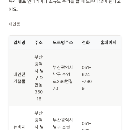
특히 셀프 인테리어나 소규모 수리를 할 때 도움이 많이 된다고
해요.
대연동
업체명
주소
도로명주소
전화
홈페이지
부산
광역
부산광역시
051-
시 남
대연전
남구 수영
624
구 대
기철물
로266번길
-790
연동
70
9
360
-16
부산
광역
부산광역시
051-
뉴비치
시 남
남구 못골