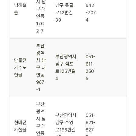
시 남
남해철
남구 못골
642
구 대
물
로12번길
-707
연동
39
4
176
2-7
부산
광역
부산광역시
051-
만물전
시 남
남구 석포
611-
기수도
구 대
로126번길
250
철물
연동
4
5
967
-1
부산
광역
부산광역시
051-
시 남
현대전
남구 수영
621-
구 대
기철물
로196번길
827
연동