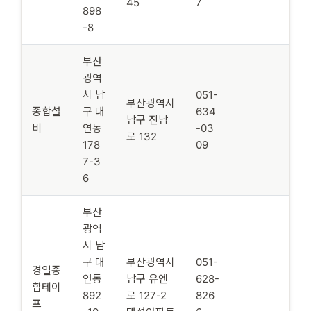
45
7
898
-8
부산
광역
시 남
051-
부산광역시
종합설
구 대
634
남구 진남
비
연동
-03
로 132
178
09
7-3
6
부산
광역
시 남
구 대
부산광역시
051-
경일종
연동
남구 유엔
628-
합테이
892
로 127-2
826
프