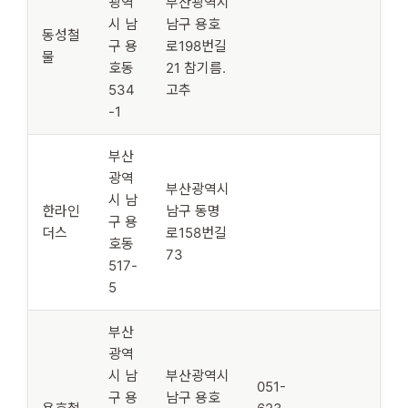
광역
부산광역시
시 남
남구 용호
동성철
구 용
로198번길
물
호동
21 참기름.
534
고추
-1
부산
광역
부산광역시
시 남
한라인
남구 동명
구 용
더스
로158번길
호동
73
517-
5
부산
광역
시 남
부산광역시
051-
구 용
남구 용호