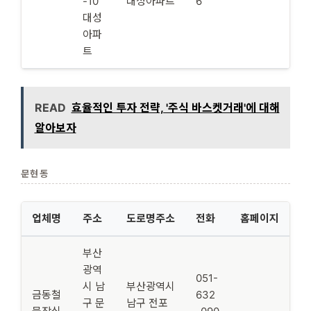
-10
대성아파트
6
대성
아파
트
READ
효율적인 투자 전략, '주식 바스켓거래'에 대해
알아보자
문현동
업체명
주소
도로명주소
전화
홈페이지
부산
광역
051-
시 남
부산광역시
금동철
632
구 문
남구 전포