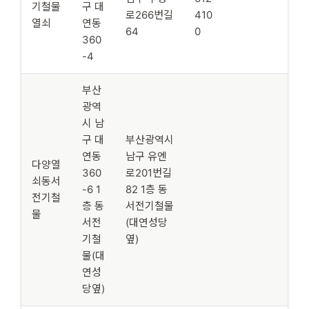
기철물
구 대
로266번길
410
열쇠
연동
64
0
360
-4
부산
광역
시 남
구 대
부산광역시
연동
남구 유엔
다양열
360
로201번길
쇠동서
-6 1
82 1층 동
전기철
층 동
서전기철물
물
서전
(대연성당
기철
옆)
물(대
연성
당옆)