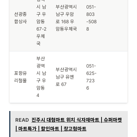
시 남
부산광역시
051-
선광종
구 우
남구 우암
803
합상사
암동
로 168 우
-508
67-2
암동우체국
8
우체
국
부산
광역
051-
부산광역시
포항유
시 남
625-
남구 유엔
리철물
구 우
723
로 67
암동
6
4
READ
진주시 대형마트 위치 식자재마트 | 슈퍼마켓
| 마트특가 | 할인마트 | 창고형마트