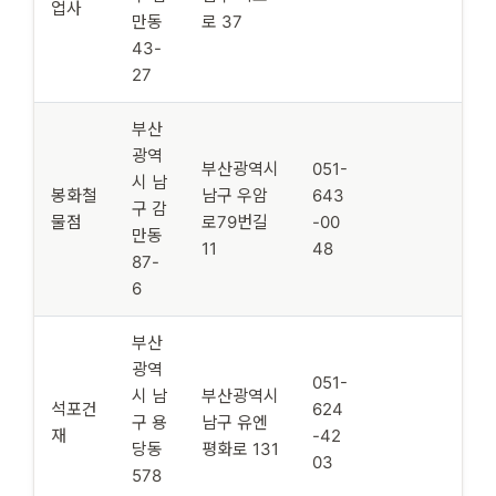
업사
만동
로 37
43-
27
부산
광역
부산광역시
051-
시 남
봉화철
남구 우암
643
구 감
물점
로79번길
-00
만동
11
48
87-
6
부산
광역
051-
시 남
부산광역시
석포건
624
구 용
남구 유엔
재
-42
당동
평화로 131
03
578