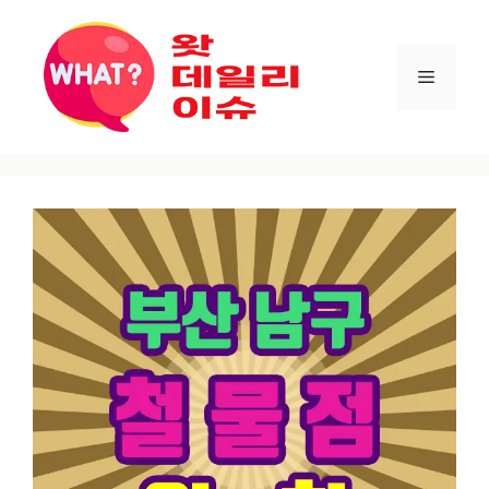
컨텐츠로
건너뛰기
메뉴