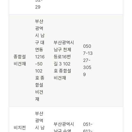
29
부산
광역
시 남
구 대
부산광역시
050
연동
남구 천제
7-13
종합설
1216
등로16번
27-
비건재
-50
길 3 102
305
102
호 종합설
9
호 종
비건재
합설
비건
재
부산
광역
부산광역시
051-
비치전
시 남
남구 수영
612-