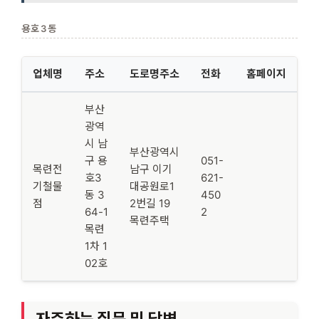
용호3동
업체명
주소
도로명주소
전화
홈페이지
부산
광역
시 남
부산광역시
구 용
051-
목련전
남구 이기
호3
621-
기철물
대공원로1
동 3
450
점
2번길 19
64-1
2
목련주택
목련
1차 1
02호
자주하는 질문 및 답변