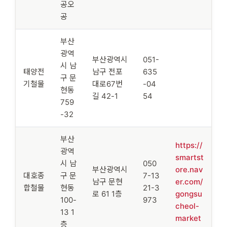
공오
공
부산
광역
부산광역시
051-
시 남
태양전
남구 전포
635
구 문
기철물
대로67번
-04
현동
길 42-1
54
759
-32
부산
https://
광역
smartst
시 남
050
부산광역시
ore.nav
대호종
구 문
7-13
남구 문현
er.com/
합철물
현동
21-3
로 61 1층
gongsu
100-
973
cheol-
13 1
market
층