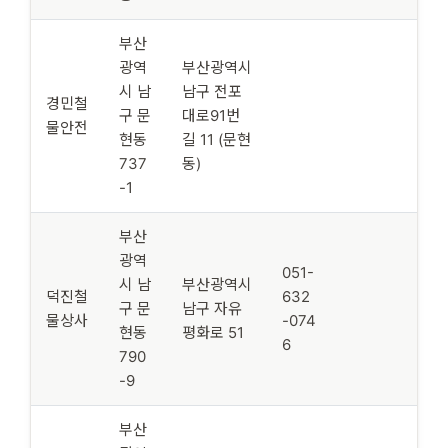
부산
광역
부산광역시
시 남
남구 전포
경민철
구 문
대로91번
물안전
현동
길 11 (문현
737
동)
-1
부산
광역
051-
시 남
부산광역시
덕진철
632
구 문
남구 자유
물상사
-074
현동
평화로 51
6
790
-9
부산