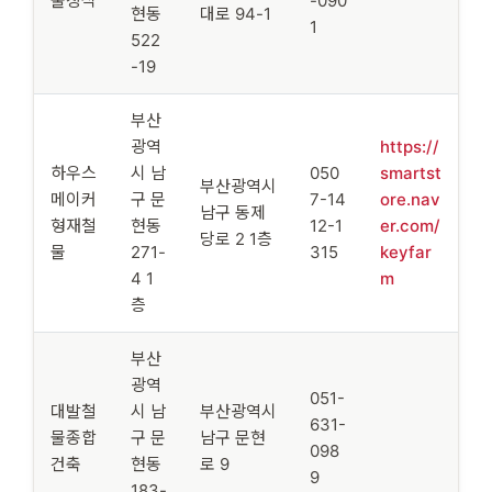
물장식
-090
현동
대로 94-1
1
522
-19
부산
광역
https://
하우스
시 남
050
smartst
부산광역시
메이커
구 문
7-14
ore.nav
남구 동제
형재철
현동
12-1
er.com/
당로 2 1층
물
271-
315
keyfar
4 1
m
층
부산
광역
051-
대발철
시 남
부산광역시
631-
물종합
구 문
남구 문현
098
건축
현동
로 9
9
183-