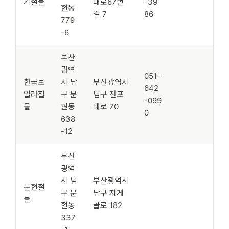
기철물
대로67번
-39
현동
길 7
86
779
-6
부산
광역
051-
한국보
시 남
부산광역시
642
일러철
구 문
남구 전포
-099
물
현동
대로 70
0
638
-12
부산
광역
시 남
부산광역시
문현철
구 문
남구 지게
물
현동
골로 182
337