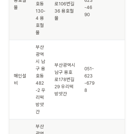
용호철
623
호동
로106번길
물
-46
130-
36 용호철
90
4 용
물
호철
물
부산
광역
시 남
부산광역시
구 용
051-
남구 용호
해인설
호동
623
로178번길
비
482
-679
29 우리떡
-2 우
8
방앗간
리떡
방앗
간
부산
광역