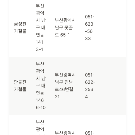
부산
광역
051-
시 남
부산광역시
금성전
623
구 대
남구 못골
기철물
-56
연동
로 65-1
33
141
3-1
부산
광역
부산광역시
051-
시 남
만물전
남구 진남
622-
구 대
기철물
로46번길
256
연동
21
4
146
6-10
부산
광역
부산광역시
051-