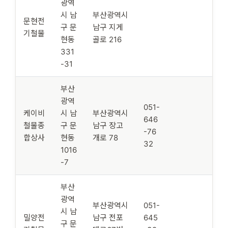
광역
시 남
부산광역시
문현전
구 문
남구 지게
기철물
현동
골로 216
331
-31
부산
광역
051-
케이비
시 남
부산광역시
646
철물종
구 문
남구 장고
-76
합상사
현동
개로 78
32
1016
-7
부산
광역
부산광역시
051-
시 남
밀양전
남구 전포
645
구 문