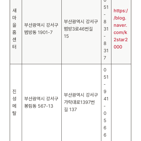
51
새
https:/
-
마
/blog.
부산광역시 강서구
8
을
부산광역시 강서구
naver.
범방3로46번길
31
홈
범방동 1901-7
com/k
15
-
센
2star2
8
터
000
31
7
0
51
-
진
9
부산광역시 강서구
성
부산광역시 강서구
41
가락대로1397번
메
봉림동 567-13
-
길 137
탈
0
5
6
6