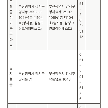
스
51
철
부산광역시 강서구
부산광역시 강서구
-
물
명지동 3599-3
명지국제3로 97
2
전
106동1층 디104
106동1층 디104
0
기
호(명지동, 삼정그
호(명지동, 삼정그
2-
공
린코아더베스트)
린코아더베스트)
51
구
12
마
트
0
51
-
명
2
지
부산광역시 강서구
부산광역시 강서구
91
철
명지동 71
낙동남로 1043
-
물
51
7
6
0