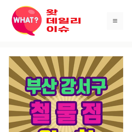
컨텐츠로
건너뛰기
메뉴