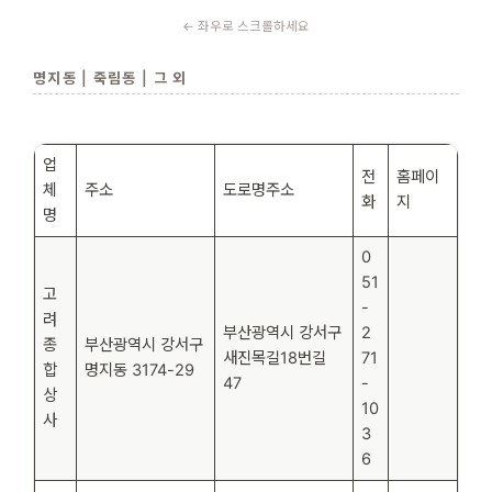
명지동 | 죽림동 | 그 외
업
전
홈페이
체
주소
도로명주소
화
지
명
0
51
고
-
려
부산광역시 강서구
2
종
부산광역시 강서구
새진목길18번길
71
합
명지동 3174-29
47
-
상
10
사
3
6