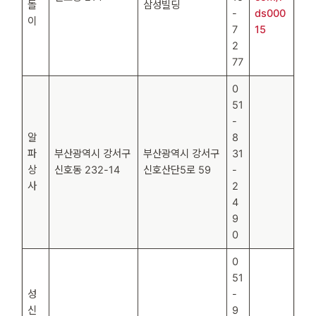
돌
삼성빌딩
-
ds000
이
7
15
2
77
0
51
-
알
8
파
부산광역시 강서구
부산광역시 강서구
31
상
신호동 232-14
신호산단5로 59
-
사
2
4
9
0
0
51
성
-
신
9