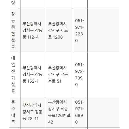
명
강
동
051-
부산광역시
부산광역시
종
971-
강서구 강동
강서구 제도
합
228
동 112-4
로 1208
철
0
물
대
일
051-
부산광역시
부산광역시
전
972-
강서구 강동
강서구 낙동
기
739
동 152-1
북로 51
철
0
물
동
부산광역시
051-
부산광역시
주
강서구 낙동
971-
강서구 강동
테
북로126번길
689
동 28-11
크
42
0