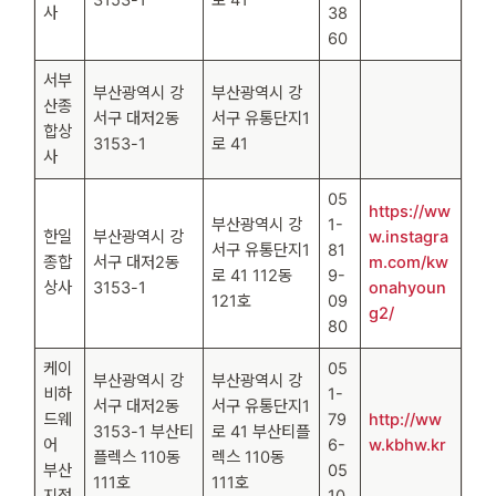
사
38
60
서부
부산광역시 강
부산광역시 강
산종
서구 대저2동
서구 유통단지1
합상
3153-1
로 41
사
05
https://ww
부산광역시 강
1-
한일
부산광역시 강
w.instagra
서구 유통단지1
81
종합
서구 대저2동
m.com/kw
로 41 112동
9-
상사
3153-1
onahyoun
121호
09
g2/
80
케이
05
부산광역시 강
부산광역시 강
비하
1-
서구 대저2동
서구 유통단지1
드웨
79
http://ww
3153-1 부산티
로 41 부산티플
어
6-
w.kbhw.kr
플렉스 110동
렉스 110동
부산
05
111호
111호
지점
10