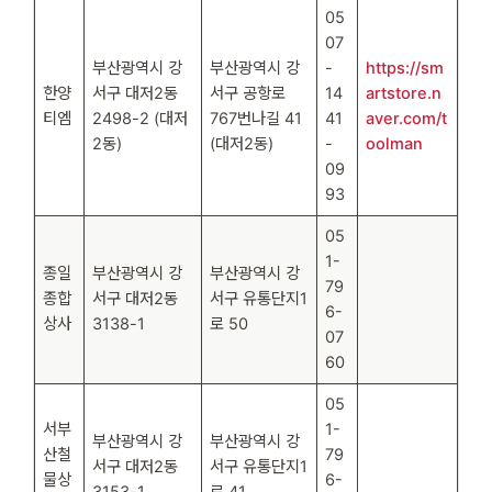
05
07
부산광역시 강
부산광역시 강
-
https://sm
한양
서구 대저2동
서구 공항로
14
artstore.n
티엠
2498-2 (대저
767번나길 41
41
aver.com/t
2동)
(대저2동)
-
oolman
09
93
05
1-
종일
부산광역시 강
부산광역시 강
79
종합
서구 대저2동
서구 유통단지1
6-
상사
3138-1
로 50
07
60
05
서부
1-
부산광역시 강
부산광역시 강
산철
79
서구 대저2동
서구 유통단지1
물상
6-
3153-1
로 41