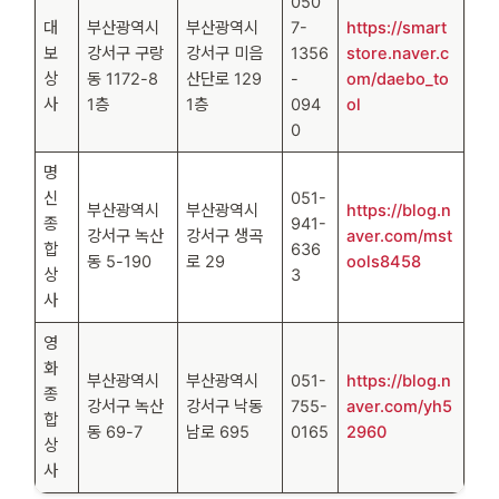
050
대
부산광역시
부산광역시
7-
https://smart
보
강서구 구랑
강서구 미음
1356
store.naver.c
상
동 1172-8
산단로 129
-
om/daebo_to
사
1층
1층
094
ol
0
명
신
051-
부산광역시
부산광역시
https://blog.n
종
941-
강서구 녹산
강서구 생곡
aver.com/mst
합
636
동 5-190
로 29
ools8458
상
3
사
영
화
부산광역시
부산광역시
051-
https://blog.n
종
강서구 녹산
강서구 낙동
755-
aver.com/yh5
합
동 69-7
남로 695
0165
2960
상
사