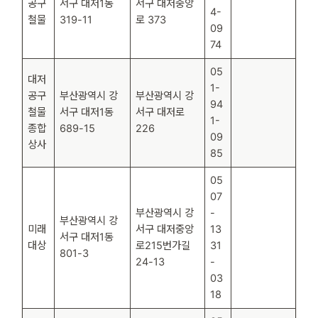
공구
서구 대저1동
서구 대저중앙
4-
철물
319-11
로 373
09
74
05
대저
1-
공구
부산광역시 강
부산광역시 강
94
철물
서구 대저1동
서구 대저로
1-
종합
689-15
226
09
상사
85
05
07
부산광역시 강
-
부산광역시 강
미래
서구 대저중앙
13
서구 대저1동
대상
로215번가길
31
801-3
24-13
-
03
18