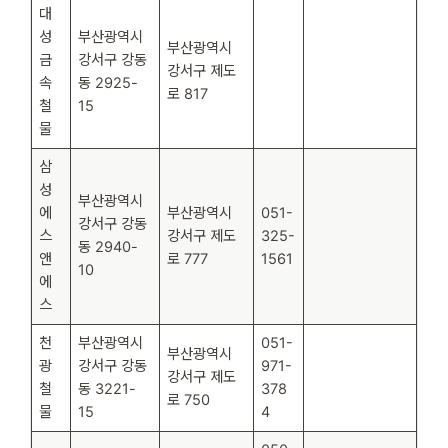
대
성
부산광역시
부산광역시
금
강서구 강동
강서구 제도
속
동 2925-
로 817
철
15
물
삼
성
부산광역시
에
부산광역시
051-
강서구 강동
스
강서구 제도
325-
동 2940-
앤
로 777
1561
10
에
스
천
부산광역시
051-
부산광역시
광
강서구 강동
971-
강서구 제도
철
동 3221-
378
로 750
물
15
4