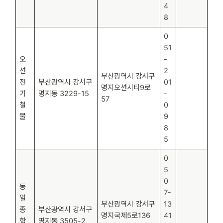
4
8
0
51
오
-
션
2
부산광역시 강서구
전
부산광역시 강서구
01
명지오션시티9로
기
명지동 3229-15
-
57
철
0
물
9
8
5
0
5
0
동
7-
일
부산광역시 강서구
13
종
부산광역시 강서구
명지국제5로136
41
합
명지동 3505-2