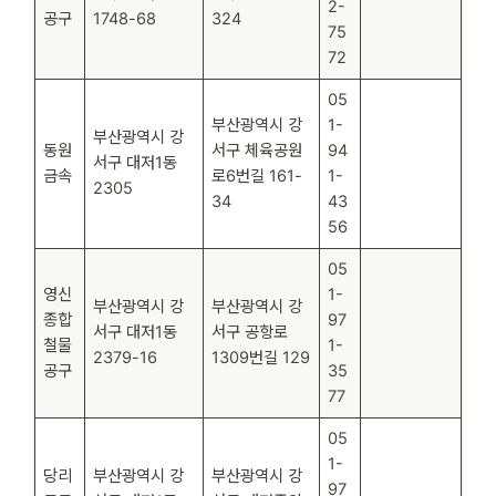
2-
공구
1748-68
324
75
72
05
부산광역시 강
1-
부산광역시 강
동원
서구 체육공원
94
서구 대저1동
금속
로6번길 161-
1-
2305
34
43
56
05
영신
1-
부산광역시 강
부산광역시 강
종합
97
서구 대저1동
서구 공항로
철물
1-
2379-16
1309번길 129
공구
35
77
05
1-
당리
부산광역시 강
부산광역시 강
97