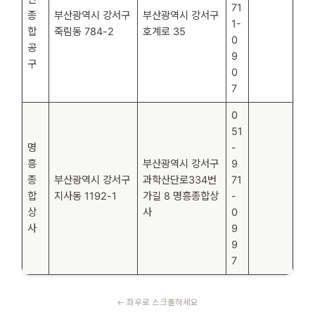
71
종
부산광역시 강서구
부산광역시 강서구
1-
합
죽림동 784-2
호계로 35
0
공
9
구
0
7
0
51
명
-
흥
부산광역시 강서구
9
종
부산광역시 강서구
과학산단로334번
71
합
지사동 1192-1
가길 8 명흥종합상
-
상
사
0
사
9
9
7