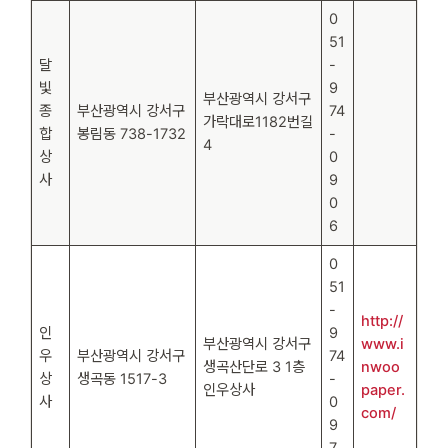
0
51
달
-
빛
9
부산광역시 강서구
종
부산광역시 강서구
74
가락대로1182번길
합
봉림동 738-1732
-
4
상
0
사
9
0
6
0
51
-
http://
인
9
부산광역시 강서구
www.i
우
부산광역시 강서구
74
생곡산단로 3 1층
nwoo
상
생곡동 1517-3
-
인우상사
paper.
사
0
com/
9
7