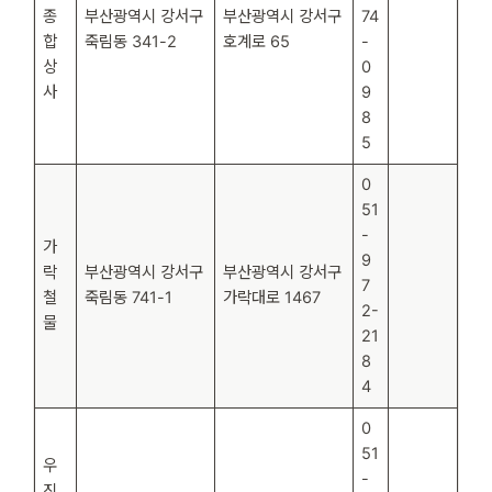
종
부산광역시 강서구
부산광역시 강서구
74
합
죽림동 341-2
호계로 65
-
상
0
사
9
8
5
0
51
-
가
9
락
부산광역시 강서구
부산광역시 강서구
7
철
죽림동 741-1
가락대로 1467
2-
물
21
8
4
0
51
우
-
진