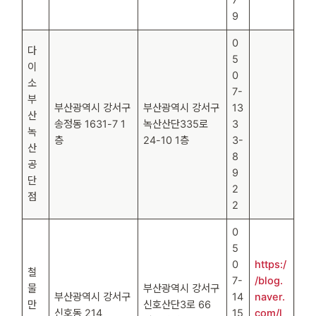
9
0
다
5
이
0
소
7-
부
부산광역시 강서구
부산광역시 강서구
13
산
송정동 1631-7 1
녹산산단335로
3
녹
층
24-10 1층
3-
산
8
공
9
단
2
점
2
0
5
0
https:/
철
7-
/blog.
물
부산광역시 강서구
부산광역시 강서구
14
naver.
만
신호산단3로 66
신호동 214
15
com/l