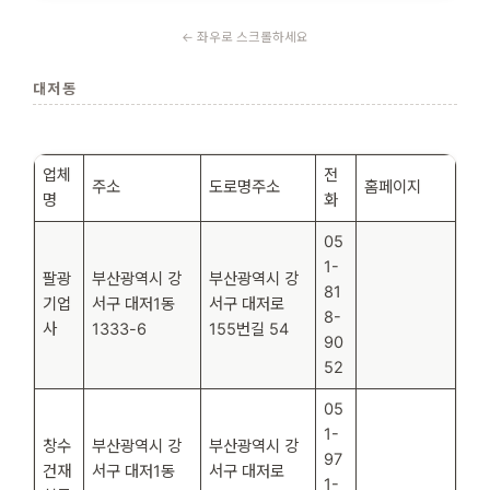
대저동
업체
전
주소
도로명주소
홈페이지
명
화
05
1-
팔광
부산광역시 강
부산광역시 강
81
기업
서구 대저1동
서구 대저로
8-
사
1333-6
155번길 54
90
52
05
1-
창수
부산광역시 강
부산광역시 강
97
건재
서구 대저1동
서구 대저로
1-