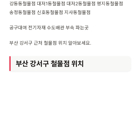
강동동철물점 대저1동철물점 대저2동철물점 명지동철물점
송정동철물점 신호동철물점 지사동철물점
공구대여 전기자재 수도배관 부속 파는곳
부산 강서구 근처 철물점 위치 알아보세요.
부산 강서구 철물점 위치