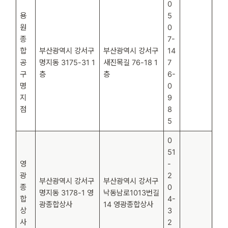
0
용
5
원
0
종
7-
합
부산광역시 강서구
부산광역시 강서구
14
공
명지동 3175-31 1
새진목길 76-18 1
7
구
층
층
6-
명
0
지
9
점
8
5
0
51
영
-
광
2
부산광역시 강서구
부산광역시 강서구
종
0
명지동 3178-1 영
낙동남로1013번길
합
4-
광종합상사
14 영광종합상사
상
3
사
2