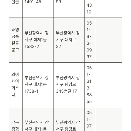
철물
1491-45
99
43
10
05
태영
1-
부산광역시 강
부산광역시 강
금속
97
서구 대저1동
서구 대저로
철물
3-
1582-2
32
공구
09
97
05
와이
1-
부산광역시 강
부산광역시 강
제이
31
서구 대저1동
서구 평강로
화스
3-
1738-1
345번길 17
너
88
55
05
1-
낙동
부산광역시 강
부산광역시 강
97
종합
서구 대저1동
서구 평강로