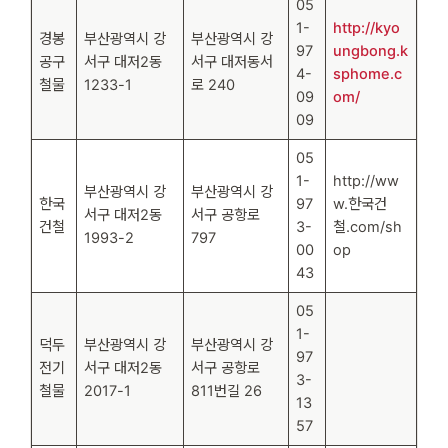
05
1-
http://kyo
경봉
부산광역시 강
부산광역시 강
97
ungbong.k
공구
서구 대저2동
서구 대저동서
4-
sphome.c
철물
1233-1
로 240
09
om/
09
05
1-
http://ww
부산광역시 강
부산광역시 강
한국
97
w.한국건
서구 대저2동
서구 공항로
건철
3-
철.com/sh
1993-2
797
00
op
43
05
1-
덕두
부산광역시 강
부산광역시 강
97
전기
서구 대저2동
서구 공항로
3-
철물
2017-1
811번길 26
13
57