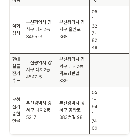
05
1-
부산광역시 강
부산광역시 강
삼화
32
서구 대저2동
서구 울만로
상사
7-
3495-3
368
82
48
현대
부산광역시 강
부산광역시 강
철물
서구 대저2동
서구 대저2동
전기
맥도강변길
4547-5
수도
839
05
오성
1-
부산광역시 강
부산광역시 강
전기
94
서구 대저2동
서구 공항로
종합
1-
5217
383번길 98
철물
74
09