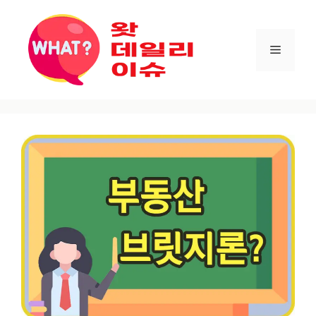
컨텐츠로
건너뛰기
메뉴