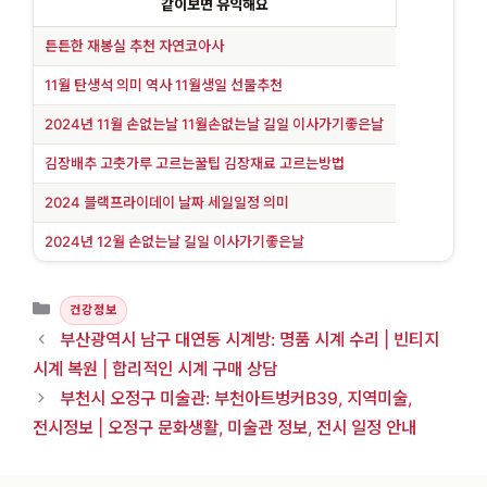
같이보면 유익해요
튼튼한 재봉실 추천 자연코아사
11월 탄생석 의미 역사 11월생일 선물추천
2024년 11월 손없는날 11월손없는날 길일 이사가기좋은날
김장배추 고춧가루 고르는꿀팁 김장재료 고르는방법
2024 블랙프라이데이 날짜 세일일정 의미
2024년 12월 손없는날 길일 이사가기좋은날
카테고리
건강정보
부산광역시 남구 대연동 시계방: 명품 시계 수리 | 빈티지
시계 복원 | 합리적인 시계 구매 상담
부천시 오정구 미술관: 부천아트벙커B39, 지역미술,
전시정보 | 오정구 문화생활, 미술관 정보, 전시 일정 안내