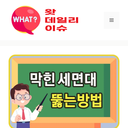
컨텐츠로
건너뛰기
메뉴