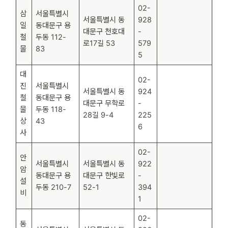
02-
삼
서울특별시
서울특별시 동
928
일
동대문구 용
대문구 천호대
-
철
두동 112-
로17길 53
579
물
83
5
대
02-
진
서울특별시
서울특별시 동
924
철
동대문구 용
대문구 무학로
-
물
두동 118-
28길 9-4
225
상
43
6
사
02-
안
서울특별시
서울특별시 동
922
암
동대문구 용
대문구 한빛로
-
설
두동 210-7
52-1
394
비
1
02-
동