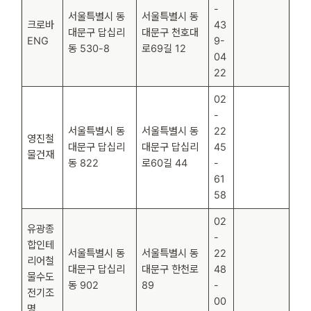
-
서울특별시 동
서울특별시 동
크로바
43
대문구 답십리
대문구 천호대
ENG
9-
동 530-8
로69길 12
04
22
02
-
서울특별시 동
서울특별시 동
22
영진철
대문구 답십리
대문구 답십리
45
물건재
동 822
로60길 44
-
61
58
02
유광종
-
합인테
서울특별시 동
서울특별시 동
22
리어철
대문구 답십리
대문구 한천로
48
물수도
동 902
89
-
전기조
00
명