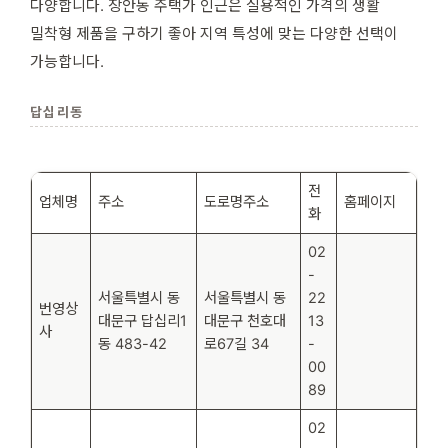
다양합니다. 장안동 주택가 인근은 실용적인 가격의 생활
밀착형 제품을 구하기 좋아 지역 특성에 맞는 다양한 선택이
가능합니다.
답십리동
전
업체명
주소
도로명주소
홈페이지
화
02
-
서울특별시 동
서울특별시 동
22
번영상
대문구 답십리1
대문구 천호대
13
사
동 483-42
로67길 34
-
00
89
02