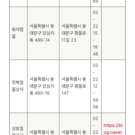
89
02
-
서울특별시 동
서울특별시 동
22
동아철
대문구 답십리
대문구 황물로
15
물
동 489-74
11길 23
-
18
48
02
-
서울특별시 동
서울특별시 동
22
창복철
대문구 답십리
대문구 황물로
12
물상사
동 490-16
147
-
56
06
02
-
https://bl
상호철
서울특별시 동
서울특별시 동
22
og.naver