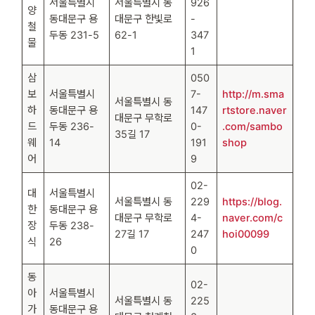
서울특별시
서울특별시 동
926
양
동대문구 용
대문구 한빛로
-
철
두동 231-5
62-1
347
물
1
삼
050
보
서울특별시
7-
http://m.sma
서울특별시 동
하
동대문구 용
147
rtstore.naver
대문구 무학로
드
두동 236-
0-
.com/sambo
35길 17
웨
14
191
shop
어
9
02-
대
서울특별시
서울특별시 동
229
https://blog.
한
동대문구 용
대문구 무학로
4-
naver.com/c
장
두동 238-
27길 17
247
hoi00099
식
26
0
동
02-
아
서울특별시
서울특별시 동
225
가
동대문구 용