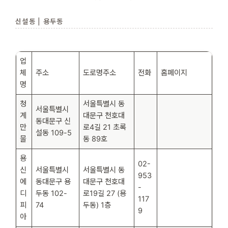
신설동 | 용두동
업
체
주소
도로명주소
전화
홈페이지
명
청
서울특별시 동
서울특별시
계
대문구 천호대
동대문구 신
만
로4길 21 초록
설동 109-5
물
동 89호
용
02-
신
서울특별시
서울특별시 동
953
에
동대문구 용
대문구 천호대
-
디
두동 102-
로19길 27 (용
117
피
74
두동) 1층
9
아