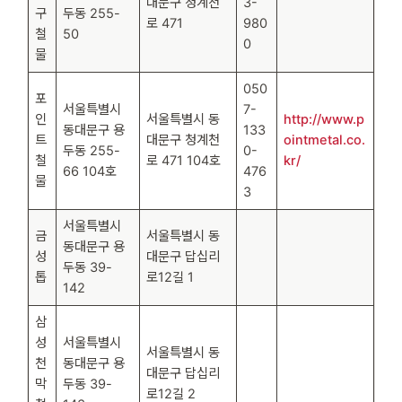
대문구 청계천
3-
구
두동 255-
로 471
980
철
50
0
물
050
포
서울특별시
7-
인
서울특별시 동
http://www.p
동대문구 용
133
트
대문구 청계천
ointmetal.co.
두동 255-
0-
철
로 471 104호
kr/
66 104호
476
물
3
서울특별시
금
서울특별시 동
동대문구 용
성
대문구 답십리
두동 39-
톱
로12길 1
142
삼
성
서울특별시
서울특별시 동
천
동대문구 용
대문구 답십리
막
두동 39-
로12길 2