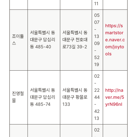
11
05
07
https://s
-
서울특별시 동
서울특별시 동
martstor
조이툴
13
대문구 답십리
대문구 천호대
e.naver.c
스
09
동 485-40
로73길 39-2
om/joyto
-
ols
52
19
02
-
서울특별시 동
서울특별시 동
22
http://na
진영철
대문구 답십리
대문구 황물로
44
ver.me/5
물
동 485-74
133
-
yrN96nl
42
13
02
-