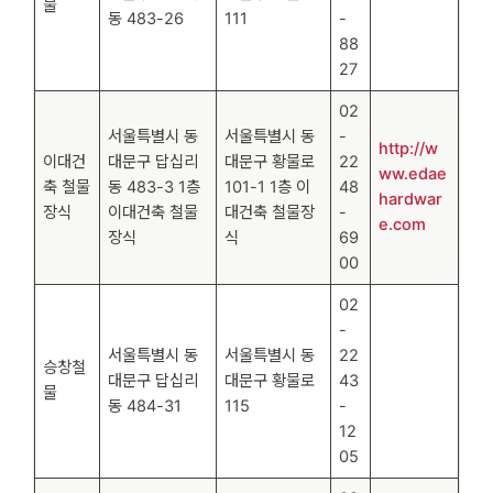
물
동 483-26
111
-
88
27
02
서울특별시 동
서울특별시 동
-
http://w
이대건
대문구 답십리
대문구 황물로
22
ww.edae
축 철물
동 483-3 1층
101-1 1층 이
48
hardwar
장식
이대건축 철물
대건축 철물장
-
e.com
장식
식
69
00
02
-
서울특별시 동
서울특별시 동
22
승창철
대문구 답십리
대문구 황물로
43
물
동 484-31
115
-
12
05