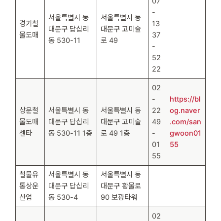
07
-
서울특별시 동
서울특별시 동
경기철
13
대문구 답십리
대문구 고미술
물도매
37
동 530-11
로 49
-
52
22
02
-
https://bl
상운철
서울특별시 동
서울특별시 동
22
og.naver
물도매
대문구 답십리
대문구 고미술
49
.com/san
센타
동 530-11 1층
로 49 1층
-
gwoon01
01
55
55
철물유
서울특별시 동
서울특별시 동
통상운
대문구 답십리
대문구 황물로
산업
동 530-4
90 보광타워
02