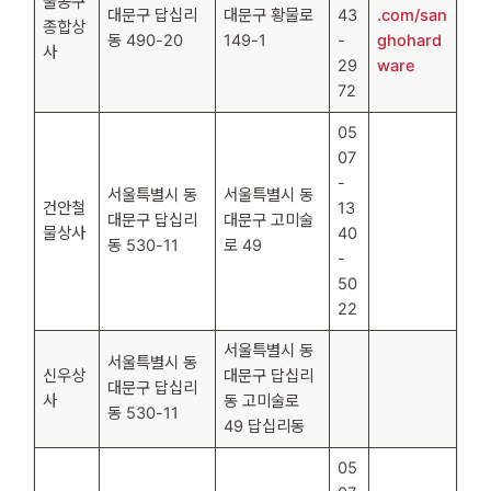
물공구
대문구 답십리
대문구 황물로
43
.com/san
종합상
동 490-20
149-1
-
ghohard
사
29
ware
72
05
07
-
서울특별시 동
서울특별시 동
건안철
13
대문구 답십리
대문구 고미술
물상사
40
동 530-11
로 49
-
50
22
서울특별시 동
서울특별시 동
신우상
대문구 답십리
대문구 답십리
사
동 고미술로
동 530-11
49 답십리동
05