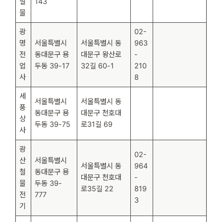
철
143
물
광
02-
명
서울특별시
서울특별시 동
963
전
동대문구 용
대문구 왕산로
-
업
두동 39-17
32길 60-1
210
사
8
세
서울특별시
서울특별시 동
풍
동대문구 용
대문구 천호대
상
두동 39-75
로31길 69
사
광
02-
산
서울특별시
서울특별시 동
964
철
동대문구 용
대문구 천호대
-
물
두동 39-
로35길 22
819
전
777
3
기