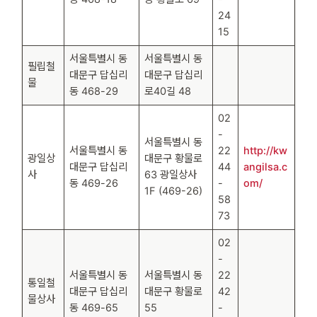
24
15
서울특별시 동
서울특별시 동
필립철
대문구 답십리
대문구 답십리
물
동 468-29
로40길 48
02
-
서울특별시 동
서울특별시 동
22
http://kw
광일상
대문구 황물로
대문구 답십리
44
angilsa.c
사
63 광일상사
동 469-26
-
om/
1F (469-26)
58
73
02
-
서울특별시 동
서울특별시 동
22
통일철
대문구 답십리
대문구 황물로
42
물상사
동 469-65
55
-