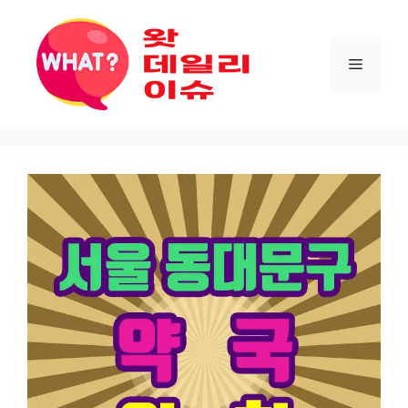
컨텐츠로
건너뛰기
메뉴