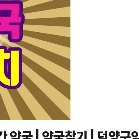
간 약국 | 약국찾기 | 덕양구약