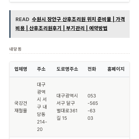
READ
수원시 장안구 산후조리원 위치 준비물 | 가격
비용 | 산후조리원후기 | 부기관리 | 예약방법
내당동
업체명
주소
도로명주소
전화
홈페이지
대구
광역
대구광역시
053
시 서
국강건
서구 달구
-565
구 내
재철물
벌대로361
-63
당동
길 15
03
214-
20