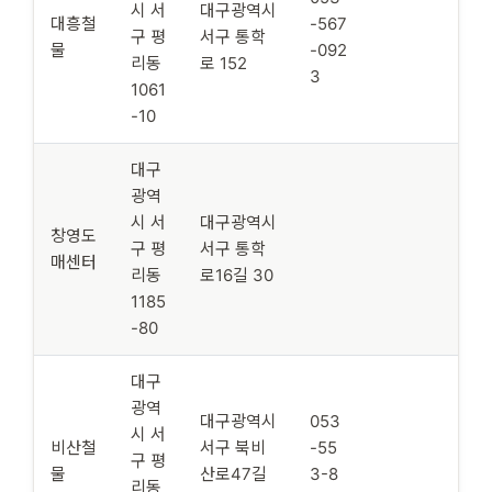
시 서
대구광역시
대흥철
-567
구 평
서구 통학
물
-092
리동
로 152
3
1061
-10
대구
광역
시 서
대구광역시
창영도
구 평
서구 통학
매센터
리동
로16길 30
1185
-80
대구
광역
대구광역시
053
시 서
비산철
서구 북비
-55
구 평
물
산로47길
3-8
리동