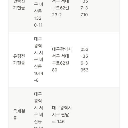
한국전
서구 서대
-35
구 비
기철물
구로62길
7-3
산동
23-2
710
132
0-11
대구
광역
대구광역시
053
시 서
유림전
서구 서대
-35
구 비
기철물
구로62길
6-3
산동
80
953
1014
-8
대구
광역
시 서
대구광역시
국제철
구 비
서구 팔달
물
산동
로 146