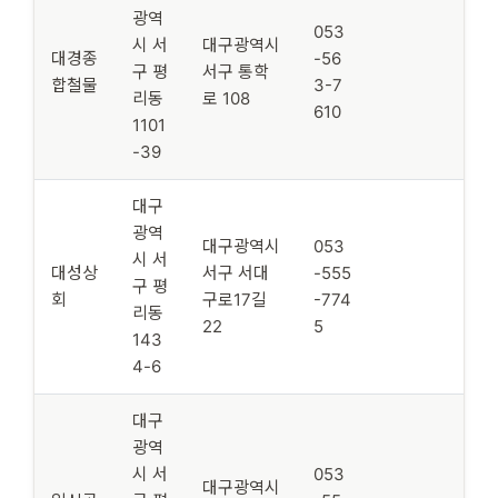
광역
053
시 서
대구광역시
대경종
-56
구 평
서구 통학
합철물
3-7
리동
로 108
610
1101
-39
대구
광역
대구광역시
053
시 서
대성상
서구 서대
-555
구 평
회
구로17길
-774
리동
22
5
143
4-6
대구
광역
시 서
053
대구광역시