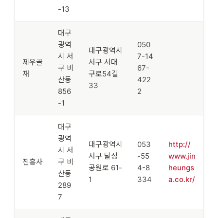
-13
대구
광역
050
대구광역시
시 서
7-14
제우골
서구 서대
구 비
67-
재
구로54길
산동
422
33
856
2
-1
대구
광역
대구광역시
053
http://
시 서
서구 달성
-55
www.jin
진흥사
구 비
공원로 61-
4-8
heungs
산동
1
334
a.co.kr/
289
7