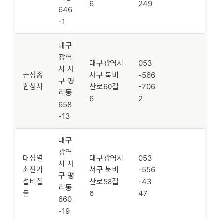
6
249
646
-1
대구
광역
대구광역시
053
시 서
금성종
서구 북비
-566
구 평
합상사
산로60길
-706
리동
6
2
658
-13
대구
광역
대성열
대구광역시
053
시 서
쇠전기
서구 북비
-556
구 평
설비철
산로58길
-43
리동
물
6
47
660
-19