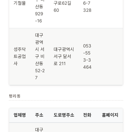
기철물
구로62길
6-7
산동
60
328
929
-16
대구
광역
053
성주닥
시 서
대구광역시
-55
트공업
구 비
서구 달서
3-3
사
산동
로 211
464
52-2
7
평리동
업체명
주소
도로명주소
전화
홈페이지
대구