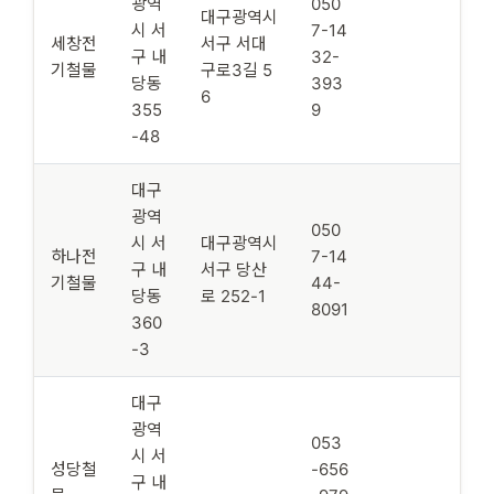
광역
050
대구광역시
시 서
7-14
세창전
서구 서대
구 내
32-
기철물
구로3길 5
당동
393
6
355
9
-48
대구
광역
050
시 서
대구광역시
하나전
7-14
구 내
서구 당산
기철물
44-
당동
로 252-1
8091
360
-3
대구
광역
053
시 서
성당철
-656
구 내