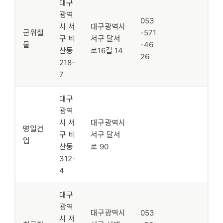
대구
광역
053
시 서
대구광역시
군위철
-571
구 비
서구 달서
물
-46
산동
로16길 14
26
218-
7
대구
광역
시 서
대구광역시
명일건
구 비
서구 달서
업
산동
로 90
312-
4
대구
광역
대구광역시
053
시 서