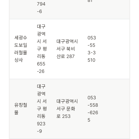
81
794
-6
대구
광역
세광수
053
시 서
대구광역시
도보일
-55
구 평
서구 북비
러철물
3-3
리동
산로 287
상사
510
655
-26
대구
광역
053
시 서
대구광역시
유창철
-558
구 평
서구 문화
물
-626
리동
로 253
5
923
-9