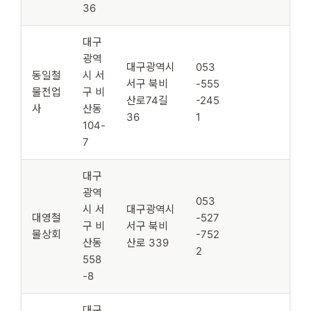
36
대구
광역
대구광역시
053
동일철
시 서
서구 북비
-555
물전업
구 비
산로74길
-245
사
산동
36
1
104-
7
대구
광역
053
시 서
대구광역시
대영철
-527
구 비
서구 북비
물상회
-752
산동
산로 339
2
558
-8
대구