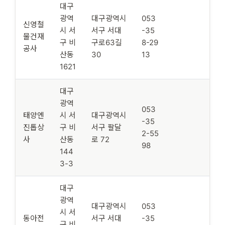
대구
광역
대구광역시
053
신영철
시 서
서구 서대
-35
물건재
구 비
구로63길
8-29
공사
산동
30
13
1621
대구
광역
053
태양엔
시 서
대구광역시
-35
진톱상
구 비
서구 팔달
2-55
사
산동
로 72
98
144
3-3
대구
광역
대구광역시
053
시 서
동아전
서구 서대
-35
구 비