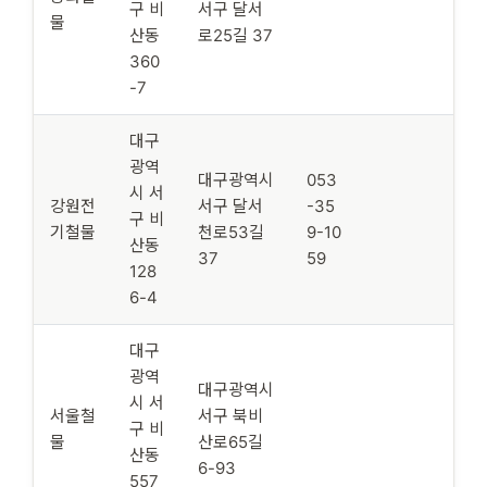
구 비
서구 달서
물
산동
로25길 37
360
-7
대구
광역
대구광역시
053
시 서
강원전
서구 달서
-35
구 비
기철물
천로53길
9-10
산동
37
59
128
6-4
대구
광역
대구광역시
시 서
서울철
서구 북비
구 비
물
산로65길
산동
6-93
557