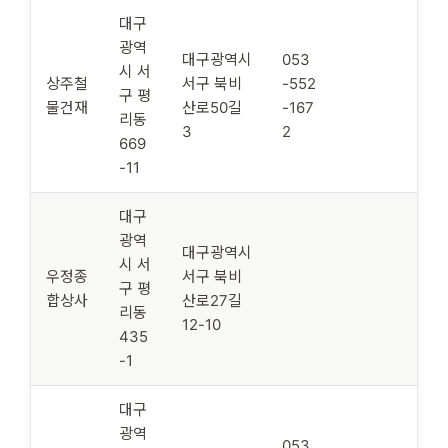
대구
광역
대구광역시
053
시 서
상주철
서구 북비
-552
구 평
물건재
산로50길
-167
리동
3
2
669
-11
대구
광역
대구광역시
시 서
우정종
서구 북비
구 평
합상사
산로27길
리동
12-10
435
-1
대구
광역
053