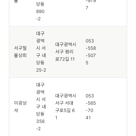
물
-979
당동
7
890
-2
대구
광역
053
대구광역시
서구철
시 서
-558
서구 평리
물상회
구 내
-507
로72길 11
당동
5
25-2
대구
광역
대구광역시
053
시 서
미광상
서구 서대
-565
구 내
사
구로5길 6
-70
당동
1
41
356
-2