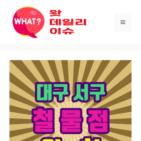
컨텐츠로
건너뛰기
메뉴