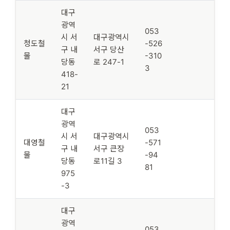
대구
광역
053
시 서
대구광역시
청도철
-526
구 내
서구 당산
물
-310
당동
로 247-1
3
418-
21
대구
광역
053
시 서
대구광역시
대영철
-571
구 내
서구 큰장
물
-94
당동
로11길 3
81
975
-3
대구
광역
053