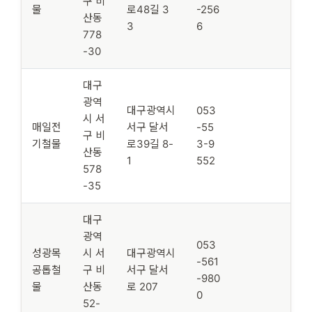
구 비
물
로48길 3
-256
산동
3
6
778
-30
대구
광역
대구광역시
053
시 서
매일전
서구 달서
-55
구 비
기철물
로39길 8-
3-9
산동
1
552
578
-35
대구
광역
053
성광목
시 서
대구광역시
-561
공톱철
구 비
서구 달서
-980
물
산동
로 207
0
52-