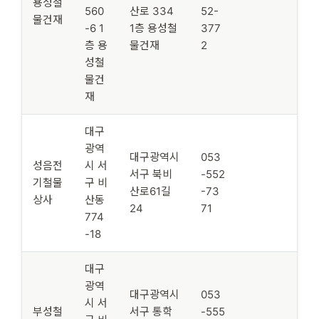
용성철
560
산로 334
52-
물건재
-6 1
1층 용성철
377
층 용
물건재
2
성철
물건
재
대구
광역
대구광역시
053
성음전
시 서
서구 북비
-552
기철물
구 비
산로61길
-73
상사
산동
24
71
774
-18
대구
광역
대구광역시
053
시 서
부성철
서구 통학
-555