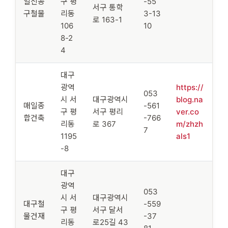
일신공
구 평
-55
서구 통학
구철물
리동
3-13
로 163-1
106
10
8-2
4
대구
광역
https://
053
시 서
대구광역시
blog.na
매일종
-561
구 평
서구 평리
ver.co
합건축
-766
리동
로 367
m/zhzh
7
1195
als1
-8
대구
광역
053
시 서
대구광역시
대구철
-559
구 평
서구 달서
물건재
-37
리동
로25길 43