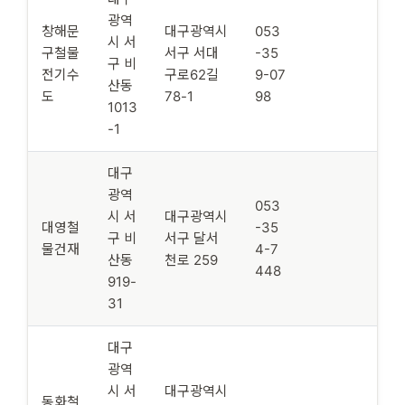
광역
창해문
대구광역시
053
시 서
구철물
서구 서대
-35
구 비
전기수
구로62길
9-07
산동
도
78-1
98
1013
-1
대구
광역
053
시 서
대구광역시
대영철
-35
구 비
서구 달서
물건재
4-7
산동
천로 259
448
919-
31
대구
광역
시 서
대구광역시
동화철