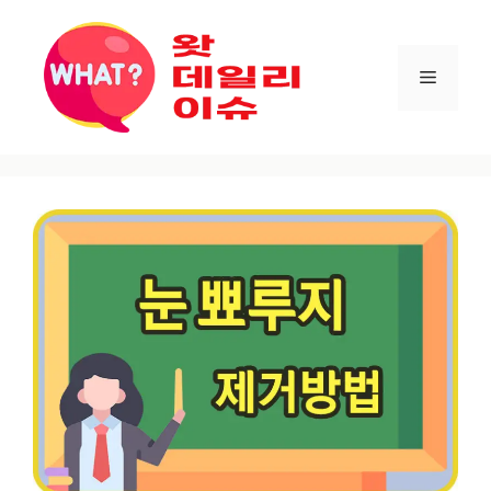
컨텐츠로
건너뛰기
메뉴