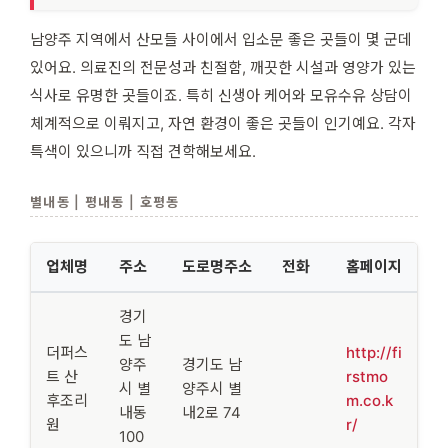
남양주 지역에서 산모들 사이에서 입소문 좋은 곳들이 몇 군데
있어요. 의료진의 전문성과 친절함, 깨끗한 시설과 영양가 있는
식사로 유명한 곳들이죠. 특히 신생아 케어와 모유수유 상담이
체계적으로 이뤄지고, 자연 환경이 좋은 곳들이 인기예요. 각자
특색이 있으니까 직접 견학해보세요.
별내동 | 평내동 | 호평동
업체명
주소
도로명주소
전화
홈페이지
경기
도 남
더퍼스
http://fi
양주
경기도 남
트 산
rstmo
시 별
양주시 별
후조리
m.co.k
내동
내2로 74
원
r/
100