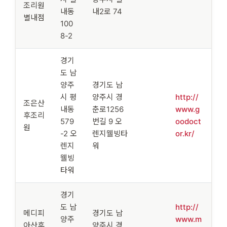
조리원
내동
내2로 74
별내점
100
8-2
경기
도 남
양주
경기도 남
시 평
양주시 경
http://
조은산
내동
춘로1256
www.g
후조리
579
번길 9 오
oodoct
원
-2 오
렌지웰빙타
or.kr/
렌지
워
웰빙
타워
경기
도 남
http://
메디피
경기도 남
양주
www.m
아산후
양주시 경