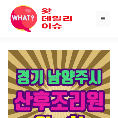
컨텐츠로
건너뛰기
메뉴