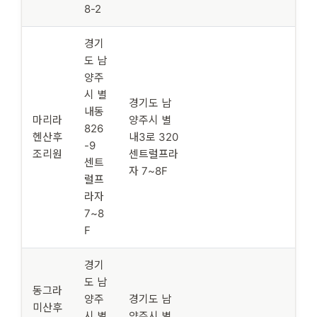
8-2
경기
도 남
양주
시 별
경기도 남
내동
마리라
양주시 별
826
헨산후
내3로 320
-9
조리원
센트럴프라
센트
자 7~8F
럴프
라자
7~8
F
경기
도 남
동그라
양주
경기도 남
미산후
시 별
양주시 별