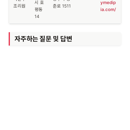
시 호
ymedip
조리원
춘로 1511
평동
ia.com/
14
자주하는 질문 및 답변