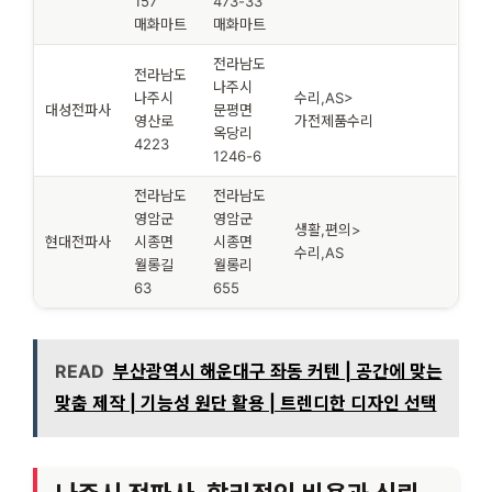
157
473-33
매화마트
매화마트
전라남도
전라남도
나주시
나주시
수리,AS>
대성전파사
문평면
영산로
가전제품수리
옥당리
4223
1246-6
전라남도
전라남도
영암군
영암군
생활,편의>
현대전파사
시종면
시종면
수리,AS
월롱길
월롱리
63
655
READ
부산광역시 해운대구 좌동 커텐 | 공간에 맞는
맞춤 제작 | 기능성 원단 활용 | 트렌디한 디자인 선택