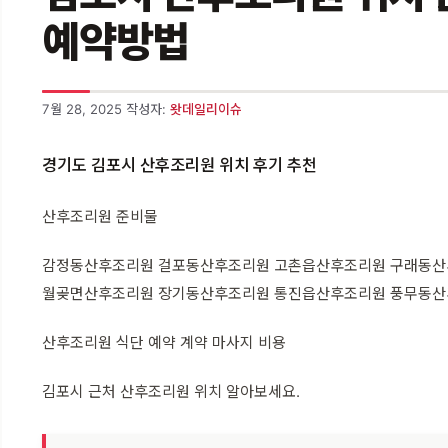
예약방법
7월 28, 2025
작성자:
왓데일리이슈
경기도 김포시 산후조리원 위치 후기 추천
산후조리원 준비물
감정동산후조리원 걸포동산후조리원 고촌읍산후조리원 구래동산
월곶면산후조리원 장기동산후조리원 통진읍산후조리원 풍무동산
산후조리원 식단 예약 계약 마사지 비용
김포시 근처 산후조리원 위치 알아보세요.