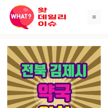
컨텐츠로
건너뛰기
메뉴