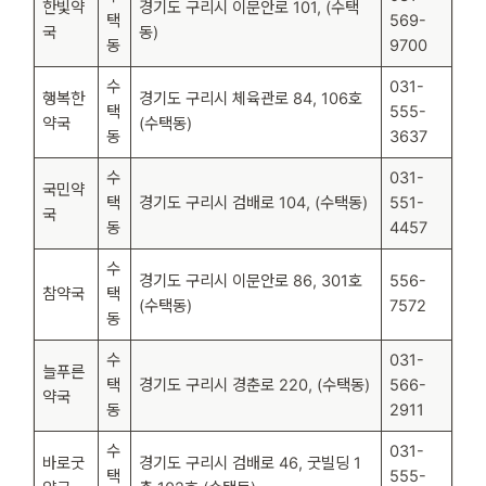
한빛약
경기도 구리시 이문안로 101, (수택
택
569-
국
동)
동
9700
수
031-
행복한
경기도 구리시 체육관로 84, 106호
택
555-
약국
(수택동)
동
3637
수
031-
국민약
택
경기도 구리시 검배로 104, (수택동)
551-
국
동
4457
수
경기도 구리시 이문안로 86, 301호
556-
참약국
택
(수택동)
7572
동
수
031-
늘푸른
택
경기도 구리시 경춘로 220, (수택동)
566-
약국
동
2911
수
031-
바로굿
경기도 구리시 검배로 46, 굿빌딩 1
택
555-