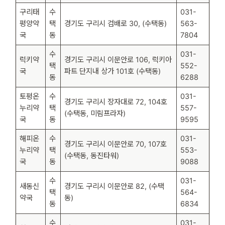
구리태
수
031-
평양약
택
경기도 구리시 검배로 30, (수택동)
563-
국
동
7804
수
031-
럭키약
경기도 구리시 이문안로 106, 럭키아
택
552-
국
파트 단지내 상가 101호 (수택동)
동
6288
토평온
수
031-
경기도 구리시 장자대로 72, 104호
누리약
택
557-
(수택동, 미림프라자)
국
동
9595
해피온
수
031-
경기도 구리시 이문안로 70, 107호
누리약
택
553-
(수택동, 동진타워)
국
동
9088
수
031-
새동신
경기도 구리시 이문안로 82, (수택
택
564-
약국
동)
동
6834
수
031-