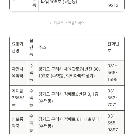
타워 105호 (교문동)
동
9213
읍
요양기
전화번
면
주소
관명
호
동
수
031-
자연치
경기도 구리시 체육관로74번길 80,
택
566-
유약국
107호 (수택동, 럭키아파트상가)
동
1595
메디팜
수
031-
경기도 구리시 검배로6번길 3, 1층
365약
택
552-
(수택동)
국
동
7071
수
031-
신보룡
경기도 구리시 검배로 61, 대벌부페
택
555-
약국
(수택동)
동
9897