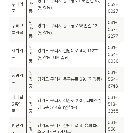
경기도 구리시 동구릉로136번길 57,
누리약
창
552-
(인창동)
국
동
0027
인
031-
구리보
경기도 구리시 동구릉로85번길 12,
창
557-
룡약국
(인창동)
동
2277
인
031-
새싹약
경기도 구리시 건원대로 44, 112호
창
554-
국
(인창동, 태영빌딩)
동
0036
인
031-
성림약
창
경기도 구리시 동구릉로 69, (인창동)
554-
국
동
6743
메디컬
인
031-
경기도 구리시 경춘로 239, 리맥스빌
5층약
창
513-
딩 5층 514호 (인창동)
국
동
3355
인
031-
힘찬약
경기도 구리시 건원대로 3, 흥화브라
창
556-
국
운오피스텔 (인창동)