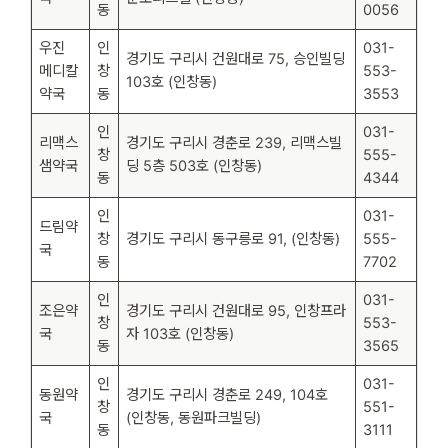
동
0056
우진
인
031-
경기도 구리시 건원대로 75, 승인빌딩
메디칼
창
553-
103호 (인창동)
약국
동
3553
인
031-
리맥스
경기도 구리시 경춘로 239, 리맥스빌
창
555-
샘약국
딩 5층 503호 (인창동)
동
4344
인
031-
드림약
창
경기도 구리시 동구릉로 91, (인창동)
555-
국
동
7702
인
031-
조은약
경기도 구리시 건원대로 95, 인창프라
창
553-
국
자 103호 (인창동)
동
3565
인
031-
동원약
경기도 구리시 경춘로 249, 104호
창
551-
국
(인창동, 동원파크빌딩)
동
3111