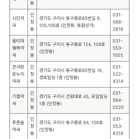
동
인
031-
시민약
경기도 구리시 동구릉로85번길 9,
창
568-
국
105,106호 (인창동, 동원상가)
동
2818
옵티마
인
031-
경기도 구리시 동구릉로 124, 109호
행복약
창
553-
(인창동)
국
동
1055
큰사랑
인
031-
경기도 구리시 동구릉로85번길 16,
온누리
창
522-
경호빌딩 1층 (인창동)
약국
동
4314
인
031-
기쁨약
경기도 구리시 건원대로 45, 유일빌딩
창
564-
국
1층 (인창동)
동
0225
인
031-
푸른솔
경기도 구리시 동구릉로 64, 106호
창
553-
약국
(인창동)
동
8319