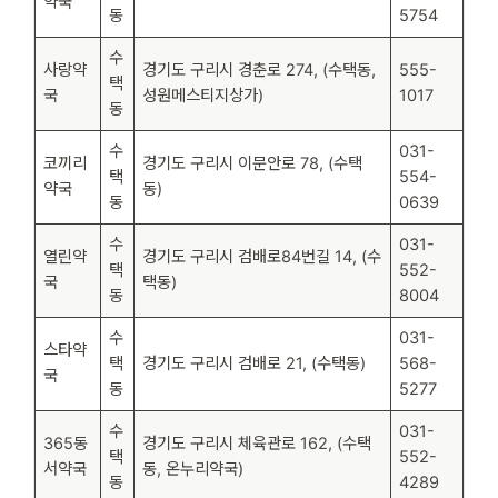
약국
동
5754
수
사랑약
경기도 구리시 경춘로 274, (수택동,
555-
택
국
성원메스티지상가)
1017
동
수
031-
코끼리
경기도 구리시 이문안로 78, (수택
택
554-
약국
동)
동
0639
수
031-
열린약
경기도 구리시 검배로84번길 14, (수
택
552-
국
택동)
동
8004
수
031-
스타약
택
경기도 구리시 검배로 21, (수택동)
568-
국
동
5277
수
031-
365동
경기도 구리시 체육관로 162, (수택
택
552-
서약국
동, 온누리약국)
동
4289