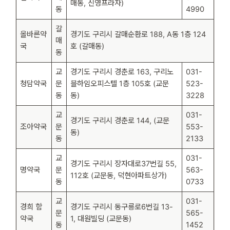
매동, 신영프라자)
동
4990
갈
올바른약
경기도 구리시 갈매순환로 188, A동 1층 124
매
국
호 (갈매동)
동
교
경기도 구리시 경춘로 163, 구리노
031-
청담약국
문
블하임오피스텔 1층 105호 (교문
523-
동
동)
3228
교
031-
경기도 구리시 경춘로 144, (교문
조아약국
문
553-
동)
동
2133
교
031-
경기도 구리시 장자대로37번길 55,
명약국
문
563-
112호 (교문동, 덕현아파트상가)
동
0733
교
031-
경희 함
경기도 구리시 동구릉로6번길 13-
문
565-
약국
1, 대원빌딩 (교문동)
동
1452