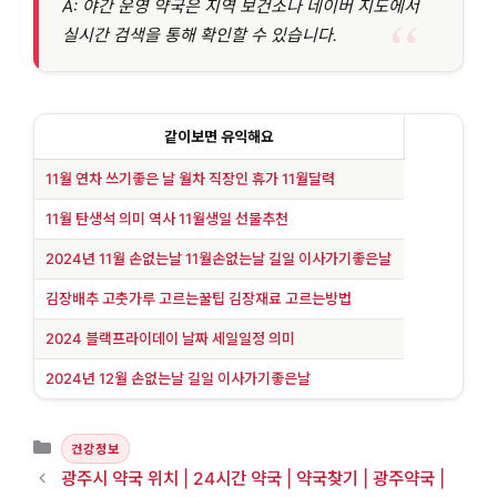
A: 야간 운영 약국은 지역 보건소나 네이버 지도에서
실시간 검색을 통해 확인할 수 있습니다.
같이보면 유익해요
11월 연차 쓰기좋은 날 월차 직장인 휴가 11월달력
11월 탄생석 의미 역사 11월생일 선물추천
2024년 11월 손없는날 11월손없는날 길일 이사가기좋은날
김장배추 고춧가루 고르는꿀팁 김장재료 고르는방법
2024 블랙프라이데이 날짜 세일일정 의미
2024년 12월 손없는날 길일 이사가기좋은날
카테고리
건강정보
광주시 약국 위치 | 24시간 약국 | 약국찾기 | 광주약국 |