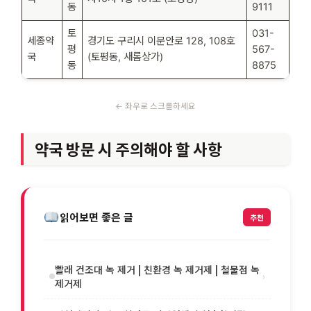
동
9111
토
031-
세종약
경기도 구리시 이문안로 128, 108호
평
567-
국
(토평동, 새롬상가)
동
8875
약국 방문 시 주의해야 할 사항
읽어보면 좋은 글
추천
빨래 건조대 녹 제거 | 친환경 녹 제거제 | 철물점 녹
›
제거제