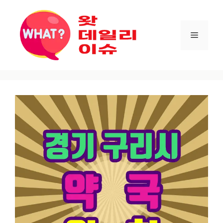
컨텐츠로
건너뛰기
메뉴