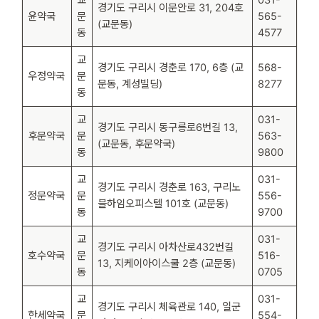
경기도 구리시 이문안로 31, 204호
윤약국
문
565-
(교문동)
동
4577
교
경기도 구리시 경춘로 170, 6층 (교
568-
우정약국
문
문동, 계성빌딩)
8277
동
교
031-
경기도 구리시 동구릉로6번길 13,
후문약국
문
563-
(교문동, 후문약국)
동
9800
교
031-
경기도 구리시 경춘로 163, 구리노
정문약국
문
556-
블하임오피스텔 101호 (교문동)
동
9700
교
031-
경기도 구리시 아차산로432번길
호수약국
문
516-
13, 지케이아이스쿨 2층 (교문동)
동
0705
교
031-
경기도 구리시 체육관로 140, 일군
한세약국
문
554-