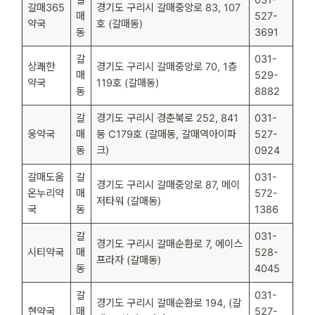
갈매365
경기도 구리시 갈매중앙로 83, 107
매
527-
약국
호 (갈매동)
동
3691
갈
031-
상쾌한
경기도 구리시 갈매중앙로 70, 1층
매
529-
약국
119호 (갈매동)
동
8882
갈
경기도 구리시 경춘북로 252, 841
031-
웅약국
매
동 C179호 (갈매동, 갈매역아이파
527-
동
크)
0924
갈매도움
갈
031-
경기도 구리시 갈매중앙로 87, 메이
온누리약
매
572-
저타워 (갈매동)
국
동
1386
갈
031-
경기도 구리시 갈매순환로 7, 에이스
시티약국
매
528-
프라자 (갈매동)
동
4045
갈
031-
경기도 구리시 갈매순환로 194, (갈
현약국
매
527-