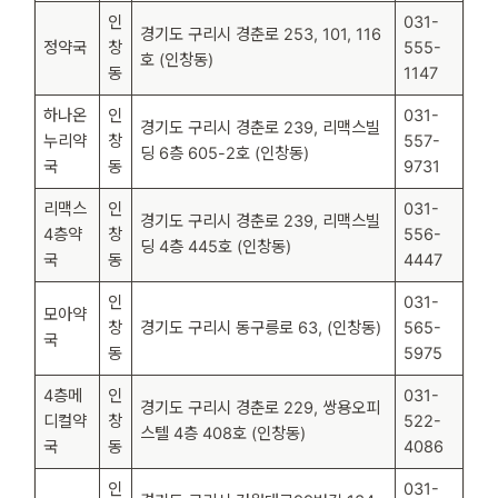
인
031-
경기도 구리시 경춘로 253, 101, 116
정약국
창
555-
호 (인창동)
동
1147
하나온
인
031-
경기도 구리시 경춘로 239, 리맥스빌
누리약
창
557-
딩 6층 605-2호 (인창동)
국
동
9731
리맥스
인
031-
경기도 구리시 경춘로 239, 리맥스빌
4층약
창
556-
딩 4층 445호 (인창동)
국
동
4447
인
031-
모아약
창
경기도 구리시 동구릉로 63, (인창동)
565-
국
동
5975
4층메
인
031-
경기도 구리시 경춘로 229, 쌍용오피
디컬약
창
522-
스텔 4층 408호 (인창동)
국
동
4086
인
031-