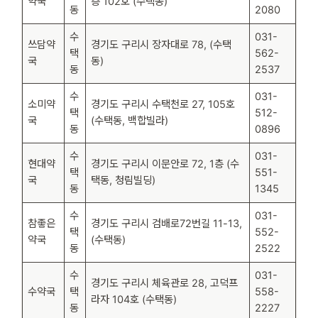
약국
층 102호 (수택동)
동
2080
수
031-
쓰담약
경기도 구리시 장자대로 78, (수택
택
562-
국
동)
동
2537
수
031-
소미약
경기도 구리시 수택천로 27, 105호
택
512-
국
(수택동, 백합빌라)
동
0896
수
031-
현대약
경기도 구리시 이문안로 72, 1층 (수
택
551-
국
택동, 청림빌딩)
동
1345
수
031-
참좋은
경기도 구리시 검배로72번길 11-13,
택
552-
약국
(수택동)
동
2522
수
031-
경기도 구리시 체육관로 28, 고덕프
수약국
택
558-
라자 104호 (수택동)
동
2227