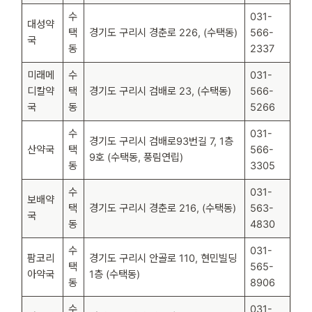
수
031-
대성약
택
경기도 구리시 경춘로 226, (수택동)
566-
국
동
2337
미래메
수
031-
디칼약
택
경기도 구리시 검배로 23, (수택동)
566-
국
동
5266
수
031-
경기도 구리시 검배로93번길 7, 1층
산약국
택
566-
9호 (수택동, 풍림연립)
동
3305
수
031-
보배약
택
경기도 구리시 경춘로 216, (수택동)
563-
국
동
4830
수
031-
팜코리
경기도 구리시 안골로 110, 현민빌딩
택
565-
아약국
1층 (수택동)
동
8906
수
031-