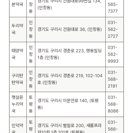
경기도 구리시 건원대로99번길 134,
본약국
창
565-
(인창동)
동
7377
인
031-
두리약
창
경기도 구리시 건원대로 36, (인창동)
562-
국
동
2727
인
031-
태양약
경기도 구리시 경춘로 223, 명동빌딩
창
562-
국
1층 (인창동)
동
9993
인
031-
구리탄
경기도 구리시 경춘로 219, 102-104
창
568-
탄약국
호 (인창동)
동
2191
햇살온
토
031-
경기도 구리시 이문안로 140, (토평
누리약
평
568-
동)
국
동
8086
토
031-
인덕약
경기도 구리시 벌말로 200, 새롬프라
평
566-
국
자10차 1층 101호 (토평동)