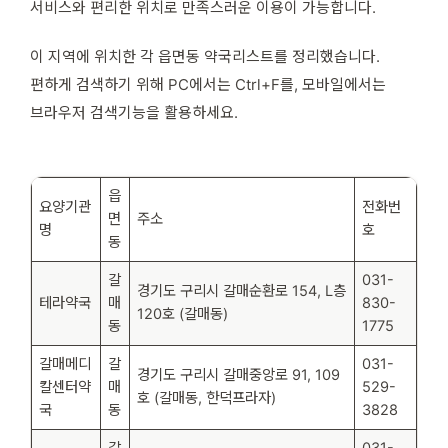
서비스와 편리한 위치로 만족스러운 이용이 가능합니다.
이 지역에 위치한 각 읍면동 약국리스트를 정리했습니다.
편하게 검색하기 위해 PC에서는 Ctrl+F를, 모바일에서는
브라우저 검색기능을 활용하세요.
읍
요양기관
전화번
면
주소
명
호
동
갈
031-
경기도 구리시 갈매순환로 154, L층
테라약국
매
830-
120호 (갈매동)
동
1775
갈매메디
갈
031-
경기도 구리시 갈매중앙로 91, 109
칼센터약
매
529-
호 (갈매동, 한덕프라자)
국
동
3828
갈
031-