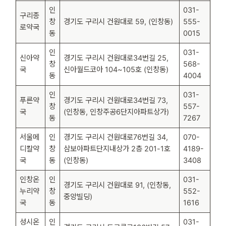
인
031-
구리종
창
경기도 구리시 건원대로 59, (인창동)
555-
로약국
동
0015
인
031-
신아약
경기도 구리시 건원대로34번길 25,
창
568-
국
신아월드코아 104~105호 (인창동)
동
4004
인
031-
푸른약
경기도 구리시 건원대로34번길 73,
창
557-
국
(인창동, 인창주공6단지아파트상가)
동
7267
서울메
인
경기도 구리시 건원대로76번길 34,
070-
디칼약
창
삼보아파트단지내상가 2층 201-1호
4189-
국
동
(인창동)
3408
인창온
인
031-
경기도 구리시 건원대로 91, (인창동,
누리약
창
552-
중앙빌딩)
국
동
1616
성시온
인
031-