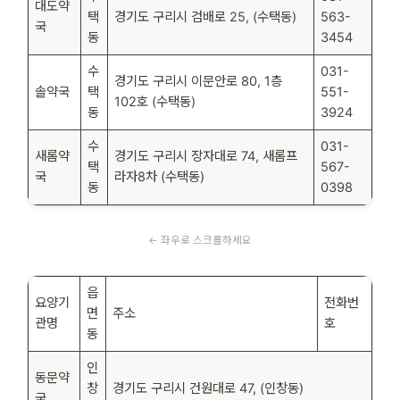
대도약
택
경기도 구리시 검배로 25, (수택동)
563-
국
동
3454
수
031-
경기도 구리시 이문안로 80, 1층
솔약국
택
551-
102호 (수택동)
동
3924
수
031-
새롬약
경기도 구리시 장자대로 74, 새롬프
택
567-
국
라자8차 (수택동)
동
0398
읍
요양기
전화번
면
주소
관명
호
동
인
동문약
창
경기도 구리시 건원대로 47, (인창동)
국