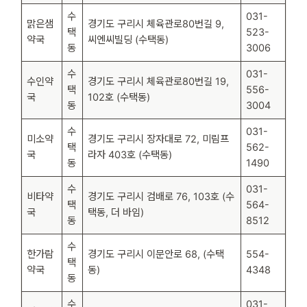
수
031-
맑은샘
경기도 구리시 체육관로80번길 9,
택
523-
약국
씨엔씨빌딩 (수택동)
동
3006
수
031-
수인약
경기도 구리시 체육관로80번길 19,
택
556-
국
102호 (수택동)
동
3004
수
031-
미소약
경기도 구리시 장자대로 72, 미림프
택
562-
국
라자 403호 (수택동)
동
1490
수
031-
비타약
경기도 구리시 검배로 76, 103호 (수
택
564-
국
택동, 더 바임)
동
8512
수
한가람
경기도 구리시 이문안로 68, (수택
554-
택
약국
동)
4348
동
수
031-