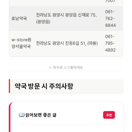
7007
061-
전라남도 광양시 광양읍 신재로 75,
호남약국
762-
(광양읍)
8844
061-
w-store광
전라남도 광양시 진등6길 51, (마동)
795-
양서울약국
4892
약국 방문 시 주의사항
읽어보면 좋은 글
추천