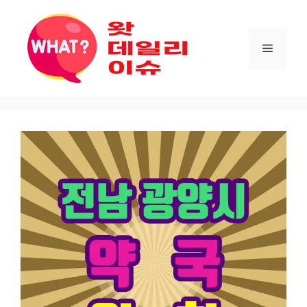
컨텐츠로
건너뛰기
메뉴